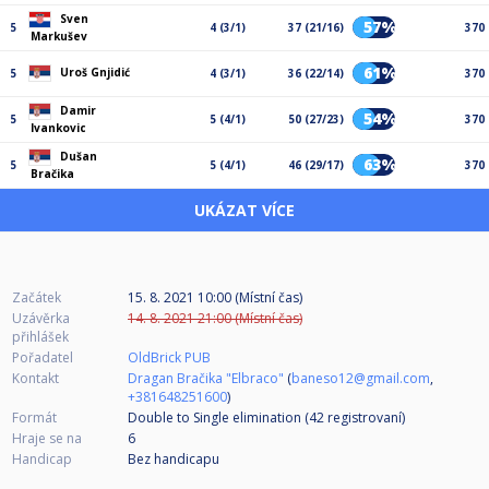
Sven
57%
5
4 (3/1)
37 (21/16)
370
Markušev
61%
Uroš Gnjidić
5
4 (3/1)
36 (22/14)
370
Damir
54%
5
5 (4/1)
50 (27/23)
370
Ivankovic
Dušan
63%
5
5 (4/1)
46 (29/17)
370
Bračika
UKÁZAT VÍCE
Začátek
15. 8. 2021 10:00 (Místní čas)
Uzávěrka
14. 8. 2021 21:00 (Místní čas)
přihlášek
Pořadatel
OldBrick PUB
Kontakt
Dragan Bračika "Elbraco"
(
baneso12@gmail.com
,
+381648251600
)
Formát
Double to Single elimination (42
registrovaní
)
Hraje se na
6
Handicap
Bez handicapu