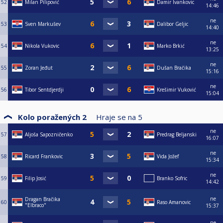
52
Milan Pilipović
Damir Ivankovic
14:46
ne
53
Sven Markušev
Dalibor Geljic
14:40
ne
54
Nikola Vukovic
Marko Brkić
13:25
ne
55
Zoran Jeđut
Dušan Bračika
15:16
ne
56
Tibor Sentdjerdji
Krešimir Vuković
15:04
Kolo poražených 2
Hraje se na
5
ne
57
Aljoša Sapozničenko
Predrag Beljanski
16:07
ne
58
Ricard Frankovic
Vida Jožef
15:34
ne
59
Filip Josić
Branko Sofric
14:42
ne
Dragan Bračika
60
Raso Amanovic
"Elbraco"
15:37
ne