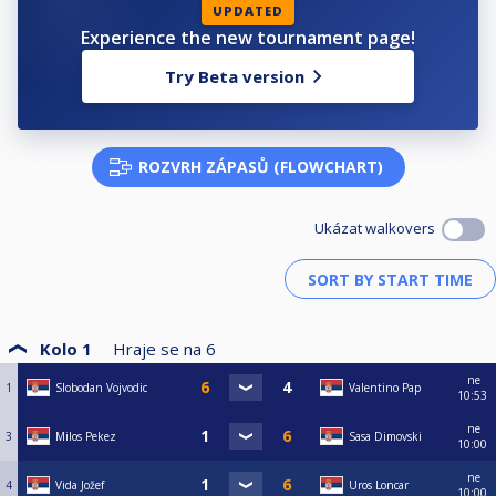
UPDATED
Experience the new tournament page!
Try Beta version
ROZVRH ZÁPASŮ (FLOWCHART)
Ukázat walkovers
Kolo 1
Hraje se na
6
ne
1
Slobodan Vojvodic
Valentino Pap
10:53
ne
3
Milos Pekez
Sasa Dimovski
10:00
ne
4
Vida Jožef
Uros Loncar
10:00