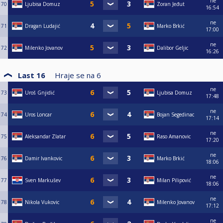
ne
70
Ljubisa Domuz
Zoran Jeđut
16:54
ne
71
Dragan Ludajić
Marko Brkić
17:00
ne
72
Milenko Jovanov
Dalibor Geljic
16:26
Last 16
Hraje se na
6
ne
73
Uroš Gnjidić
Ljubisa Domuz
17:48
ne
74
Uros Loncar
Bojan Segedinac
17:14
ne
75
Aleksandar Zlatar
Raso Amanovic
17:20
ne
76
Damir Ivankovic
Marko Brkić
18:06
ne
77
Sven Markušev
Milan Pilipović
18:06
ne
78
Nikola Vukovic
Milenko Jovanov
17:12
ne