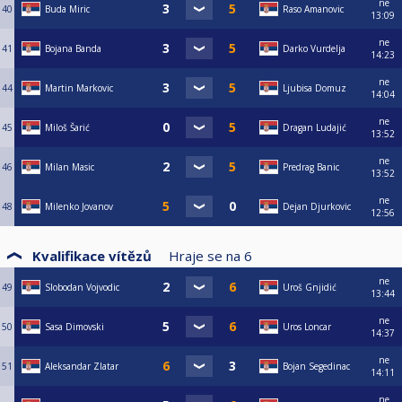
ne
40
Buda Miric
Raso Amanovic
13:09
ne
41
Bojana Banda
Darko Vurdelja
14:23
ne
44
Martin Markovic
Ljubisa Domuz
14:04
ne
45
Miloš Šarić
Dragan Ludajić
13:52
ne
46
Milan Masic
Predrag Banic
13:52
ne
48
Milenko Jovanov
Dejan Djurkovic
12:56
Kvalifikace vítězů
Hraje se na
6
ne
49
Slobodan Vojvodic
Uroš Gnjidić
13:44
ne
50
Sasa Dimovski
Uros Loncar
14:37
ne
51
Aleksandar Zlatar
Bojan Segedinac
14:11
ne