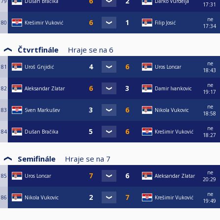
79
Dušan Bračika
Darko Vurdelja
17:31
ne
80
Krešimir Vuković
Filip Josić
17:34
Čtvrtfinále
Hraje se na
6
ne
81
Uroš Gnjidić
Uros Loncar
18:43
ne
82
Aleksandar Zlatar
Damir Ivankovic
19:17
ne
83
Sven Markušev
Nikola Vukovic
18:58
ne
84
Dušan Bračika
Krešimir Vuković
18:27
Semifinále
Hraje se na
7
ne
85
Uros Loncar
Aleksandar Zlatar
20:29
ne
86
Nikola Vukovic
Krešimir Vuković
19:49