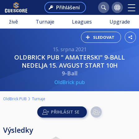
Přihlášení
živě
Turnaje
Leagues
Upgrade
SLEDOVAT
15. srpna 2021
OLDBRICK PUB " AMATERSKI" 9-BALL
NEDELJA 15. AVGUST START 10H
9-Ball
OldBrick pub
OldBrick PUB
Turnaje
Výsledky