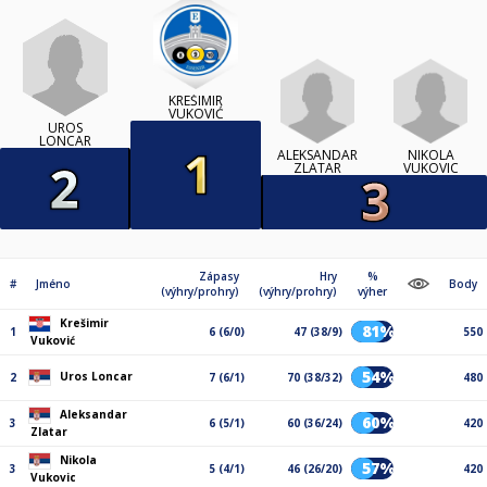
KREŠIMIR
VUKOVIĆ
UROS
LONCAR
ALEKSANDAR
NIKOLA
ZLATAR
VUKOVIC
Zápasy
Hry
%
#
Jméno
Body
(výhry/prohry)
(výhry/prohry)
výher
Krešimir
81%
1
6 (6/0)
47 (38/9)
550
Vuković
54%
Uros Loncar
2
7 (6/1)
70 (38/32)
480
Aleksandar
60%
3
6 (5/1)
60 (36/24)
420
Zlatar
Nikola
57%
3
5 (4/1)
46 (26/20)
420
Vukovic