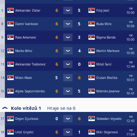
ne
5
Aleksandar Zlatar
Filip Josić
10:00
ne
8
Damir Ivankovic
Buda Miric
10:00
ne
9
Raso Amanovic
Bojana Banda
10:00
ne
12
Marko Brkić
Martin Markovic
10:00
ne
13
Aleksandar Tiodorovic
Miloš Šarić
12:44
ne
14
Milan Masic
Dušan Bračika
10:01
ne
16
Aljoša Sapozničenko
Milenko Jovanov
10:41
Kolo vítězů 1
Hraje se na
6
ne
17
Dejan Djurkovic
Slobodan Vojvodic
12:43
ne
18
Uroš Gnjidić
Miki Stojanovic
11:04