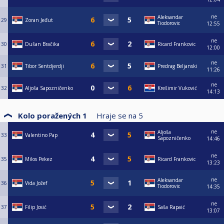
ne
Aleksandar
29
Zoran Jeđut
Tiodorovic
12:55
ne
30
Dušan Bračika
Ricard Frankovic
12:00
ne
31
Tibor Sentdjerdji
Predrag Beljanski
11:26
ne
32
Aljoša Sapozničenko
Krešimir Vuković
14:13
Kolo poražených 1
Hraje se na
5
ne
Aljoša
33
Valentino Pap
Sapozničenko
14:46
ne
35
Milos Pekez
Ricard Frankovic
13:23
ne
Aleksandar
36
Vida Jožef
Tiodorovic
14:35
ne
37
Filip Josić
Saša Rapaić
13:07