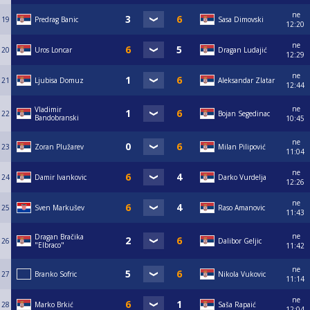
ne
19
Predrag Banic
Sasa Dimovski
12:20
ne
20
Uros Loncar
Dragan Ludajić
12:29
ne
21
Ljubisa Domuz
Aleksandar Zlatar
12:44
ne
Vladimir
22
Bojan Segedinac
Bandobranski
10:45
ne
23
Zoran Plužarev
Milan Pilipović
11:04
ne
24
Damir Ivankovic
Darko Vurdelja
12:26
ne
25
Sven Markušev
Raso Amanovic
11:43
ne
Dragan Bračika
26
Dalibor Geljic
"Elbraco"
11:42
ne
27
Branko Sofric
Nikola Vukovic
11:14
ne
28
Marko Brkić
Saša Rapaić
12:04