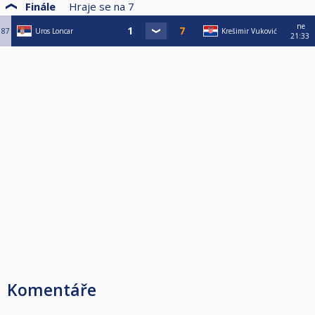
Finále
Hraje se na
7
ne
87
Uros Loncar
Krešimir Vuković
21:33
Komentáře