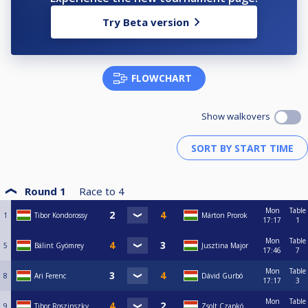
Try Beta version
FLOWCHART
Show walkovers
Round 1
Race to
4
Mon
Table
1
Tibor Kondorossy
Márton Prorok
17:17
1
Mon
Table
5
Bálint Gyömrey
Jusztina Major
17:46
7
Mon
Table
8
Ari Ferenc
Dávid Gurbó
17:17
3
Mon
Table
9
Tibor Roszinszky
Zsolt Czapkó