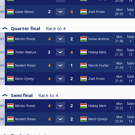
20:59
14
Mon
Table
80
Gábor Morvai
Zsolt Pinter
20:43
5
Quarter final
Race to
4
Mon
Table
81
Márton Prorok
Farkas Antónió
21:40
3
Mon
Table
82
Zoltán Madura
Hódosy Márk
21:26
12
Mon
Table
83
Norbert Polisor
Henrik Hutter
21:34
1
Mon
Table
84
Márió Újhelyi
Zsolt Pinter
21:41
14
Semi final
Race to
4
Mon
Table
85
Márton Prorok
Hódosy Márk
22:22
1
Mon
Table
86
Norbert Polisor
Márió Újhelyi
22:41
14