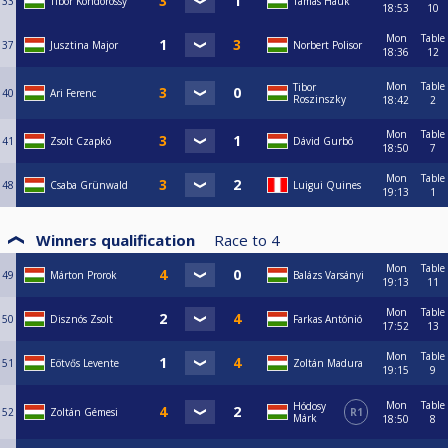
33
Tibor Kondorossy
Tamás Hauk
18:53
10
Mon
Table
37
Jusztina Major
Norbert Polisor
18:36
12
Mon
Table
Tibor
40
Ari Ferenc
Roszinszky
18:42
2
Mon
Table
41
Zsolt Czapkó
Dávid Gurbó
18:50
7
Mon
Table
48
Csaba Grünwald
Luigui Quines
19:13
1
Winners qualification
Race to
4
Mon
Table
49
Márton Prorok
Balázs Varsányi
19:13
11
Mon
Table
50
Disznós Zsolt
Farkas Antónió
17:52
13
Mon
Table
51
Eötvős Levente
Zoltán Madura
19:15
9
Mon
Table
Hódosy
52
Zoltán Gémesi
R1
Márk
18:50
8