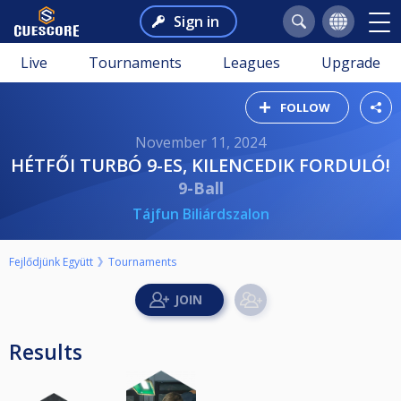
Sign in
Live
Tournaments
Leagues
Upgrade
FOLLOW
November 11, 2024
HÉTFŐI TURBÓ 9-ES, KILENCEDIK FORDULÓ!
9-Ball
Tájfun Biliárdszalon
Fejlődjünk Együtt
Tournaments
Results