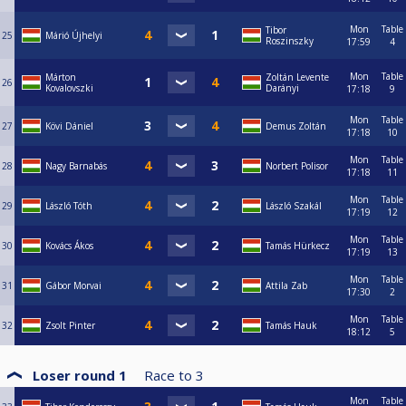
Mon
Table
Tibor
25
Márió Újhelyi
Roszinszky
17:59
4
Mon
Table
Márton
Zoltán Levente
26
Kovalovszki
Darányi
17:18
9
Mon
Table
27
Kövi Dániel
Demus Zoltán
17:18
10
Mon
Table
28
Nagy Barnabás
Norbert Polisor
17:18
11
Mon
Table
29
László Tóth
László Szakál
17:19
12
Mon
Table
30
Kovács Ákos
Tamás Hürkecz
17:19
13
Mon
Table
31
Gábor Morvai
Attila Zab
17:30
2
Mon
Table
32
Zsolt Pinter
Tamás Hauk
18:12
5
Loser round 1
Race to
3
Mon
Table