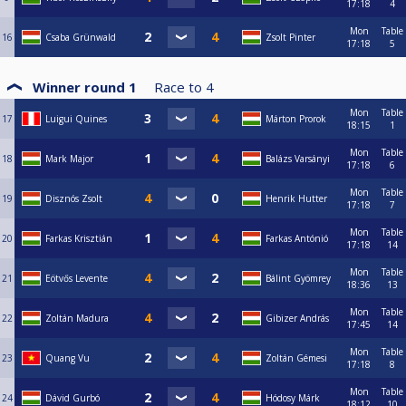
17:18
4
Mon
Table
16
Csaba Grünwald
Zsolt Pinter
17:18
5
Winner round 1
Race to
4
Mon
Table
17
Luigui Quines
Márton Prorok
18:15
1
Mon
Table
18
Mark Major
Balázs Varsányi
17:18
6
Mon
Table
19
Disznós Zsolt
Henrik Hutter
17:18
7
Mon
Table
20
Farkas Krisztián
Farkas Antónió
17:18
14
Mon
Table
21
Eötvős Levente
Bálint Gyömrey
18:36
13
Mon
Table
22
Zoltán Madura
Gibizer András
17:45
14
Mon
Table
23
Quang Vu
Zoltán Gémesi
17:18
8
Mon
Table
24
Dávid Gurbó
Hódosy Márk
18:12
10