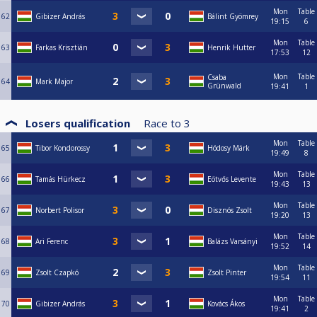
Mon
Table
62
Gibizer András
Bálint Gyömrey
19:15
6
Mon
Table
63
Farkas Krisztián
Henrik Hutter
17:53
12
Mon
Table
Csaba
64
Mark Major
Grünwald
19:41
1
Losers qualification
Race to
3
Mon
Table
65
Tibor Kondorossy
Hódosy Márk
19:49
8
Mon
Table
66
Tamás Hürkecz
Eötvős Levente
19:43
13
Mon
Table
67
Norbert Polisor
Disznós Zsolt
19:20
13
Mon
Table
68
Ari Ferenc
Balázs Varsányi
19:52
14
Mon
Table
69
Zsolt Czapkó
Zsolt Pinter
19:54
11
Mon
Table
70
Gibizer András
Kovács Ákos
19:41
2