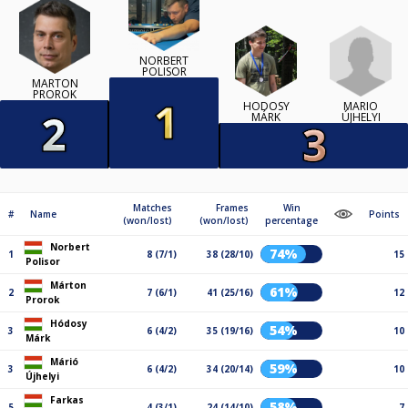
NORBERT
POLISOR
MÁRTON
PROROK
MÁRIÓ
HÓDOSY
ÚJHELYI
MÁRK
Matches
Frames
Win
#
Name
Points
(won/lost)
(won/lost)
percentage
Norbert
74%
1
8 (7/1)
38 (28/10)
15
Polisor
Márton
61%
2
7 (6/1)
41 (25/16)
12
Prorok
Hódosy
54%
3
6 (4/2)
35 (19/16)
10
Márk
Márió
59%
3
6 (4/2)
34 (20/14)
10
Újhelyi
Farkas
58%
5
4 (3/1)
24 (14/10)
7