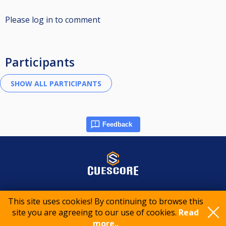
Please log in to comment
Participants
Feedback
© 2015-2026 CueScore International
This site uses cookies! By continuing to browse this
site you are agreeing to our use of cookies.
Read
Cookie policy
Privacy policy
Terms of service
more..