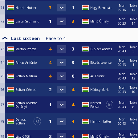
Mon
Table
71
Henrik Hutter
Nagy Barnabás
19:16
14
Mon
Table
72
Csaba Grünwald
Márió Újhelyi
20:23
14
Last sixteen
Race to
4
Mon
Table
73
Márton Prorok
Gibizer András
20:43
3
Mon
Table
74
Farkas Antónió
Eötvős Levente
20:43
1
Mon
Table
75
Zoltán Madura
Ari Ferenc
20:43
12
Mon
Table
76
Zoltán Gémesi
Hódosy Márk
20:43
10
Mon
Table
Zoltán Levente
Norbert
77
R1
Darányi
Polisor
20:43
8
Mon
Table
Demus
78
R1
Henrik Hutter
Zoltán
20:43
7
Mon
Table
79
László Tóth
Márió Újhelyi