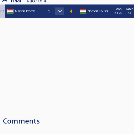
Final
Race to
4
Mon
Table
87
Márton Prorok
Norbert Polisor
23:28
14
Comments