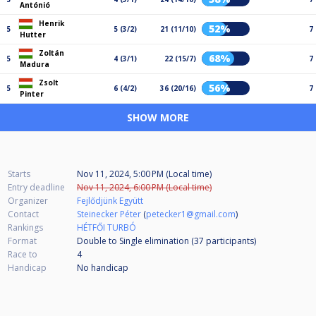
Antónió
Henrik
52%
5
5 (3/2)
21 (11/10)
7
Hutter
Zoltán
68%
5
4 (3/1)
22 (15/7)
7
Madura
Zsolt
56%
5
6 (4/2)
36 (20/16)
7
Pinter
SHOW MORE
Starts
Nov 11, 2024, 5:00 PM (Local time)
Entry deadline
Nov 11, 2024, 6:00 PM (Local time)
Organizer
Fejlődjünk Együtt
Contact
Steinecker Péter
(
petecker1@gmail.com
)
Rankings
HÉTFŐI TURBÓ
Format
Double to Single elimination (37
participants
)
Race to
4
Handicap
No handicap