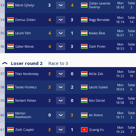
Mon
Table
Zoltán Levente
53
Márió Újhelyi
Darányi
18:43
3
Mon
Table
54
Demus Zoltán
Nagy Barnabás
18:14
14
Mon
Table
55
László Tóth
Kovács Ákos
18:07
11
Mon
Table
56
Gábor Morvai
Zsolt Pinter
18:53
5
Loser round 2
Race to
3
Mon
Table
57
Tibor Kondorossy
Attila Zab
19:22
10
Mon
Table
58
Tamás Hürkecz
László Szakál
18:03
6
Mon
Table
59
Norbert Polisor
Kövi Dániel
18:58
12
Mon
Table
Márton
60
Ari Ferenc
Kovalovszki
19:11
2
Mon
Table
61
Zsolt Czapkó
Quang Vu
19:24
7