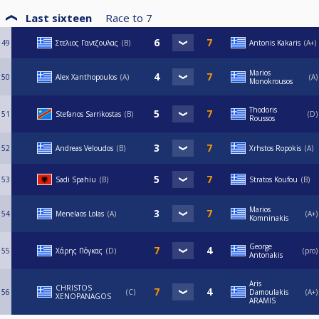
Last sixteen
Race to
7
49
Στελιος Γαντζουλας
B
Antonis Kakaris
A+
Marios
50
Alex Xanthopoulos
A
A
Monokrousos
Thodoris
51
Stefanos Sarrikostas
Β
D
Roussos
52
Andreas Veloudos
B
Xrhstos Ropokis
A
53
Sadi Spahiu
Β
Stratos Koufou
B
Marios
54
Menelaos Lolas
A
A+
Komninakis
George
55
Χάρης Πόγκας
D
pro
Antonakis
Aris
CHRISTOS
56
C
Damoulakis
A+
XENOPANAGOS
ARAMIS