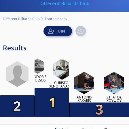
Different Billiards Club
Different Billiards Club
Tournaments
Results
THODORIS
ROUSSOS
CHRISTOS
XENOPANAGOS
ANTONIS
ΣΤΡΑΤΟΣ
KAKARIS
ΚΟΥΦΟΥ