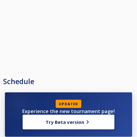
φτάσει στο επίπεδο των προ-ημιτελικών.
Η όλη διαδικασία θα πραγματοποιηθεί κατα την διάρκεια του pre-
tournament handicap show της Τετάρτης 23/7 στις 22:00.
Calcutta serums:
1. The minimum player purchase amount is set at €10.
2. Each player can be purchased by a single interested party.
3. In case two or more interested parties want to buy the same player, then
the player goes into auction mode.
4. Each player has the right to buy himself or another player.
5. Prizes will be awarded to buyers respectively to the ranking of their
Schedule
chosen players when the tournament reaches the quarter-final level.
The whole process will take place during the pre-tournament handicap
show on Wednesday 23/7 at 22:00.
UPDATED
Experience the new tournament page!
Try Beta version