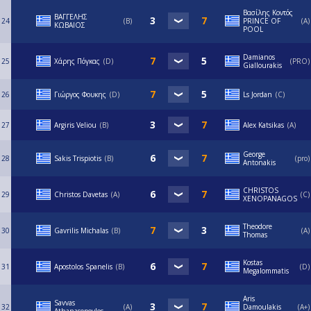
Βασίλης Κοντός
ΒΑΓΓΕΛΗΣ
24
B
PRINCE OF
A
ΚΩΒΑΙΟΣ
POOL
Damianos
25
Χάρης Πόγκας
D
PRO
Giallourakis
26
Γιώργος Φουκης
D
Ls Jordan
C
27
Argiris Veliou
B
Alex Katsikas
A
George
28
Sakis Trispiotis
B
pro
Antonakis
CHRISTOS
29
Christos Davetas
A
C
XENOPANAGOS
Theodore
30
Gavrilis Michalas
B
A
Thomas
Kostas
31
Apostolos Spanelis
B
D
Megalommatis
Aris
Savvas
32
A
Damoulakis
A+