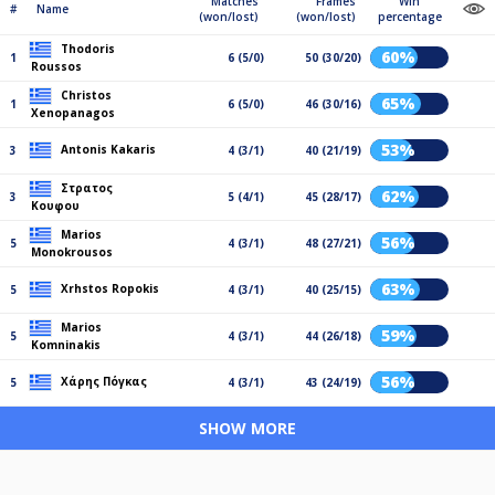
Matches
Frames
Win
#
Name
(won/lost)
(won/lost)
percentage
Thodoris
60%
1
6 (5/0)
50 (30/20)
Roussos
Christos
65%
1
6 (5/0)
46 (30/16)
Xenopanagos
53%
Antonis Kakaris
3
4 (3/1)
40 (21/19)
Στρατος
62%
3
5 (4/1)
45 (28/17)
Κουφου
Marios
56%
5
4 (3/1)
48 (27/21)
Monokrousos
63%
Xrhstos Ropokis
5
4 (3/1)
40 (25/15)
Marios
59%
5
4 (3/1)
44 (26/18)
Komninakis
56%
Χάρης Πόγκας
5
4 (3/1)
43 (24/19)
SHOW MORE