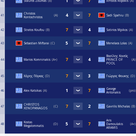
40
Stauros Zoumas
B
Xrhstos Ropokis
A
Christos
41
A
Sadi Spahiu
Β
Kontochristos
42
Stratos Koufou
B
Sotirios Mpikos
A
43
Sebastian Miftarai
C
Menelaos Lolas
A
Βασίλης Κοντός
44
Marios Komninakis
A+
PRINCE OF
A
POOL
45
Χάρης Πόγκας
D
Γιώργος Φουκης
D
George
46
Alex Katsikas
A
pro
Antonakis
CHRISTOS
47
C
Gavrilis Michalas
B
XENOPANAGOS
Aris
Kostas
48
D
Damoulakis
A+
Megalommatis
ARAMIS