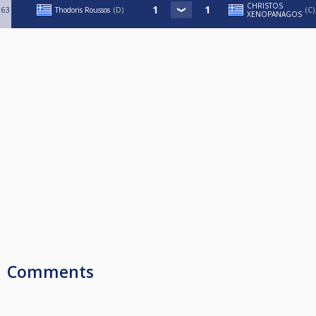
CHRISTOS
63
Thodoris Roussos
D
C
XENOPANAGOS
Comments