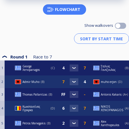
FLOWCHART
Show walkovers
Round 1
Race to
7
George
Στελιος
1
C
B
Xenopanagos
Γαντζουλας
2
Admir Muho
B
muho erjon
D
3
Thomas Pallantzas
B
Antonis Kakaris
A+
Κωνσταντίνος
NIKOS
4
D
A
Προφκα
XENOPANAGOS
Alex
5
Petros Menegakis
B
A
Xanthopoulos