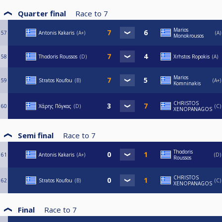
Quarter final
Race to
7
Marios
57
Antonis Kakaris
A+
A
Monokrousos
58
Thodoris Roussos
D
Xrhstos Ropokis
A
Marios
59
Stratos Koufou
B
A+
Komninakis
CHRISTOS
60
Χάρης Πόγκας
D
C
XENOPANAGOS
Semi final
Race to
7
Thodoris
61
Antonis Kakaris
A+
D
Roussos
CHRISTOS
62
Stratos Koufou
B
C
XENOPANAGOS
Final
Race to
7