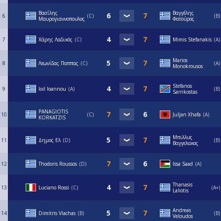
Βασίλης
Βαγγέλης
6
C
B
Μαυρογιαννοπουλος
Φατούρος
7
Χάρης Λαδικός
C
Mimis Stefanakis
A
Marios
8
Λεωνίδας Παππας
C
A
Monokrousos
Stefanos
9
Ioil Ioannou
A
Β
Sarrikostas
PANAGIOTIS
10
C
Juljan Xhafa
A
KORKATZIS
Μπιλλυς
11
Δημος Ελ
D
B
Βαγγελακος
12
Thodoris Roussos
D
Issa Saad
Α
Thanasis
13
Luciano Rossi
C
A+
Laliotis
Andreas
14
Dimitris Vlachas
B
B
Veloudos