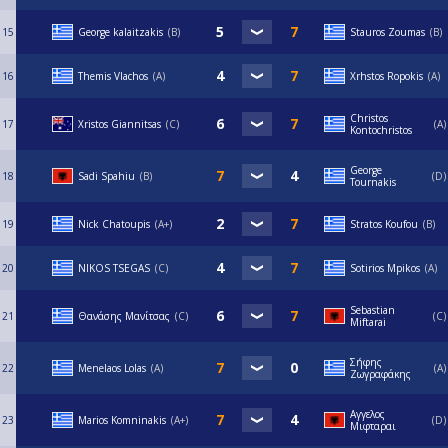
15
George kalaitzakis
B
Stauros Zoumas
B
16
Themis Vlachos
A
Xrhstos Ropokis
A
Christos
17
Xristos Giannitsas
C
A
Kontochristos
George
18
Sadi Spahiu
Β
D
Tournakis
19
Nick Chatoupis
Α+
Stratos Koufou
B
20
NIKOS TSEGAS
C
Sotirios Mpikos
A
Sebastian
21
Θανάσης Μανίτσας
C
C
Miftarai
Σήφης
22
Menelaos Lolas
A
A
Ζωγραφάκης
Αγγελος
23
Marios Komninakis
A+
D
Μιφταραι