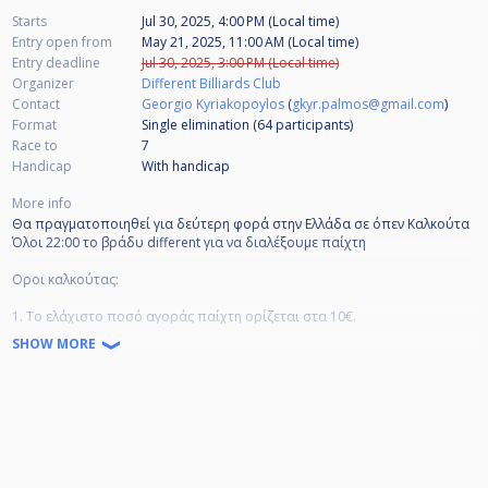
Starts
Jul 30, 2025, 4:00 PM (Local time)
Entry open from
May 21, 2025, 11:00 AM (Local time)
Entry deadline
Jul 30, 2025, 3:00 PM (Local time)
Organizer
Different Billiards Club
Contact
Georgio Kyriakopoylos
(
gkyr.palmos@gmail.com
)
Format
Single elimination (64
participants
)
Race to
7
Handicap
With handicap
More info
Θα πραγματοποιηθεί για δεύτερη φορά στην Ελλάδα σε όπεν Καλκούτα
Όλοι 22:00 το βράδυ different για να διαλέξουμε παίχτη
Οροι καλκούτας:
1. Το ελάχιστο ποσό αγοράς παίχτη ορίζεται στα 10€.
2. Ο κάθε παίχτης μπορεί να αγοραστεί απο έναν και μοναδικό
SHOW MORE
ενδιαφερόμενο.
3. Σε περίπτωση που δύο ή περισσότεροι ενδιαφερόμενοι θέλουν να
αγοράσουν τον ίδιο παίχτη, τότε ο παίχτης μπαίνει σε καθεστώς
δημοπρασίας.
4. Ο κάθε παίχτης έχει το δικαίωμα να αγοράσει τον εαυτό του ή και
άλλον παίχτη.
5. Τα έπαθλα θα αποδωθούν στους αγοραστές αναλογικά με την
κατάταξη που θα λάβουν οι παίχτες που επελεξαν όταν το τουρνουά