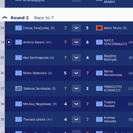
Athanasopoylos
ARAMIS
Round 2
Race to
7
33
Στελιος Γαντζουλας
B
Admir Muho
B
NIKOS
34
Antonis Kakaris
A+
A
XENOPANAGOS
Βαγγέλης
35
Alex Xanthopoulos
A
B
Φατούρος
Marios
36
Mimis Stefanakis
A
A
Monokrousos
PANAGIOTIS
37
Stefanos Sarrikostas
Β
C
KORKATZIS
Thodoris
38
Μπιλλυς Βαγγελακος
B
D
Roussos
Andreas
39
Thanasis Laliotis
A+
B
Veloudos