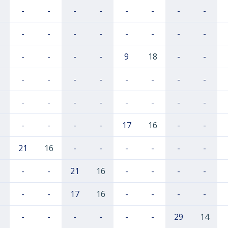
-
-
-
-
-
-
-
-
-
-
-
-
-
-
-
-
-
-
-
-
9
18
-
-
-
-
-
-
-
-
-
-
-
-
-
-
-
-
-
-
-
-
-
-
17
16
-
-
21
16
-
-
-
-
-
-
-
-
21
16
-
-
-
-
-
-
17
16
-
-
-
-
-
-
-
-
-
-
29
14