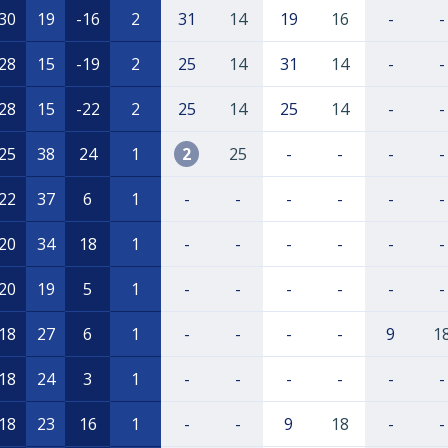
30
19
-16
2
31
14
19
16
-
-
28
15
-19
2
25
14
31
14
-
-
28
15
-22
2
25
14
25
14
-
-
25
38
24
1
2
25
-
-
-
-
22
37
6
1
-
-
-
-
-
-
20
34
18
1
-
-
-
-
-
-
20
19
5
1
-
-
-
-
-
-
18
27
6
1
-
-
-
-
9
1
18
24
3
1
-
-
-
-
-
-
18
23
16
1
-
-
9
18
-
-