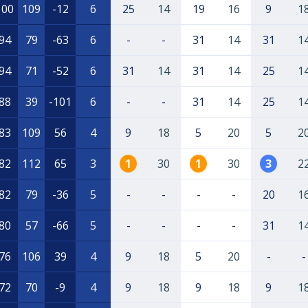
100
109
-12
6
25
14
19
16
9
1
94
79
-63
6
-
-
31
14
31
1
94
71
-52
6
31
14
31
14
25
1
88
39
-101
6
-
-
31
14
25
1
83
109
56
4
9
18
5
20
5
2
82
112
65
3
1
30
1
30
3
2
82
79
-36
5
-
-
-
-
20
1
80
57
-66
5
-
-
-
-
31
1
76
106
39
4
9
18
5
20
-
-
72
70
-9
4
9
18
9
18
9
1