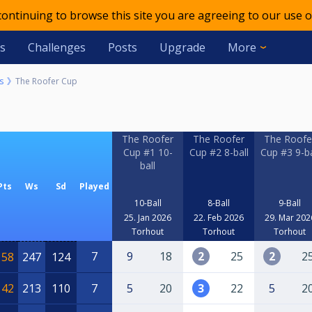
 continuing to browse this site you are agreeing to our use o
s
Challenges
Posts
Upgrade
More
s
The Roofer Cup
The Roofer
The Roofer
The Roofe
Cup #1 10-
Cup #2 8-ball
Cup #3 9-ba
ball
Pts
Ws
Sd
Played
10-Ball
8-Ball
9-Ball
25. Jan 2026
22. Feb 2026
29. Mar 202
Torhout
Torhout
Torhout
7
9
18
2
25
2
2
158
247
124
142
213
110
7
5
20
3
22
5
2