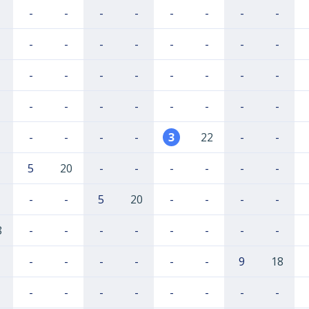
-
-
-
-
-
-
-
-
-
-
-
-
-
-
-
-
-
-
-
-
-
-
-
-
-
-
-
-
-
-
-
-
-
-
-
-
3
22
-
-
5
20
-
-
-
-
-
-
-
-
5
20
-
-
-
-
8
-
-
-
-
-
-
-
-
-
-
-
-
-
-
9
18
-
-
-
-
-
-
-
-