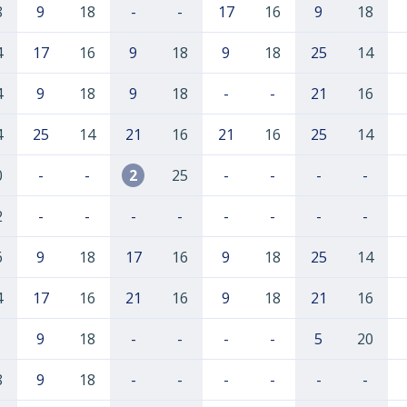
8
9
18
-
-
17
16
9
18
4
17
16
9
18
9
18
25
14
4
9
18
9
18
-
-
21
16
4
25
14
21
16
21
16
25
14
0
-
-
2
25
-
-
-
-
2
-
-
-
-
-
-
-
-
6
9
18
17
16
9
18
25
14
4
17
16
21
16
9
18
21
16
9
18
-
-
-
-
5
20
8
9
18
-
-
-
-
-
-