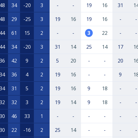
48
34
-20
3
-
-
19
16
31
1
48
29
-25
3
19
16
19
16
-
-
44
61
15
2
-
-
3
22
-
-
44
34
-20
3
31
14
25
14
17
1
36
42
9
2
5
20
-
-
20
1
34
36
4
2
19
16
-
-
9
1
34
31
5
2
19
16
9
18
-
-
32
32
3
2
19
14
9
18
-
-
30
46
33
1
-
-
-
-
-
-
30
22
-16
2
25
14
-
-
-
-