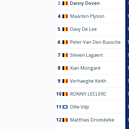
3
Danny Doven
4
Maarten Plyson
5
Davy De Lee
6
Peter Van Den Bussche
7
Steven Lagaert
8
Xian Mongaré
9
Verhaeghe Keith
10
RONNY LECLERC
11
Ollie Vdp
12
Matthias Droesbeke