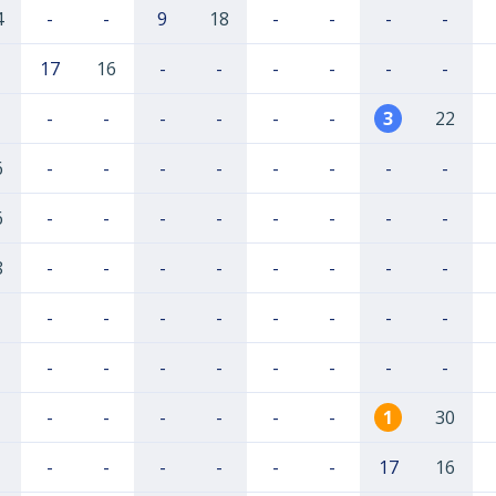
4
-
-
9
18
-
-
-
-
17
16
-
-
-
-
-
-
-
-
-
-
-
-
3
22
6
-
-
-
-
-
-
-
-
6
-
-
-
-
-
-
-
-
8
-
-
-
-
-
-
-
-
-
-
-
-
-
-
-
-
-
-
-
-
-
-
-
-
-
-
-
-
-
-
1
30
-
-
-
-
-
-
17
16