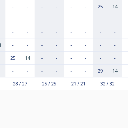
-
-
-
-
-
-
25
14
-
-
-
-
-
-
-
-
-
-
-
-
-
-
-
-
4
-
-
-
-
-
-
-
-
25
14
-
-
-
-
-
-
-
-
-
-
-
-
29
14
28 / 27
25 / 25
21 / 21
32 / 32