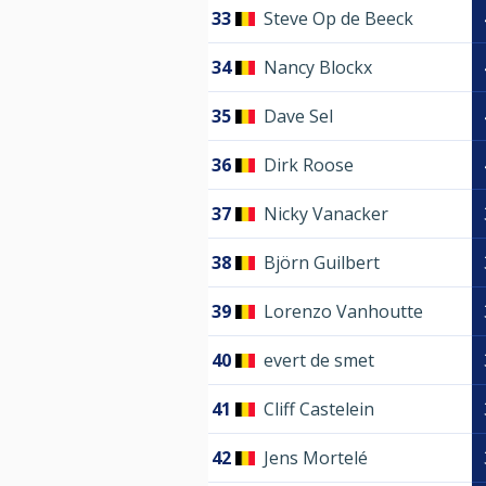
33
Steve Op de Beeck
34
Nancy Blockx
35
Dave Sel
36
Dirk Roose
37
Nicky Vanacker
38
Björn Guilbert
39
Lorenzo Vanhoutte
40
evert de smet
41
Cliff Castelein
42
Jens Mortelé