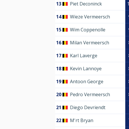
13
Piet Deconinck
14
Wieze Vermeersch
15
Wim Coppenolle
16
Milan Vermeersch
17
Karl Laverge
18
Kevin Lannoye
19
Antoon George
20
Pedro Vermeersch
21
Diego Devriendt
22
M'rt Bryan