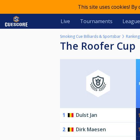
This site uses cookies! By
Live
Tournaments
League
Smoking Cue Billiards & Sportsbar
Ranking
The Roofer Cup
1
Dulst Jan
2
Dirk Maesen