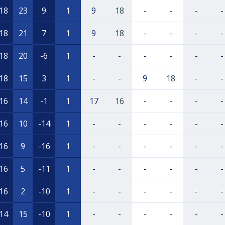
18
23
9
1
9
18
-
-
-
-
18
21
7
1
9
18
-
-
-
-
18
20
-6
1
-
-
-
-
-
-
18
15
3
1
-
-
9
18
-
-
16
14
-1
1
17
16
-
-
-
-
16
10
-14
1
-
-
-
-
-
-
16
9
-16
1
-
-
-
-
-
-
16
5
-11
1
-
-
-
-
-
-
16
2
-10
1
-
-
-
-
-
-
14
15
-10
1
-
-
-
-
-
-