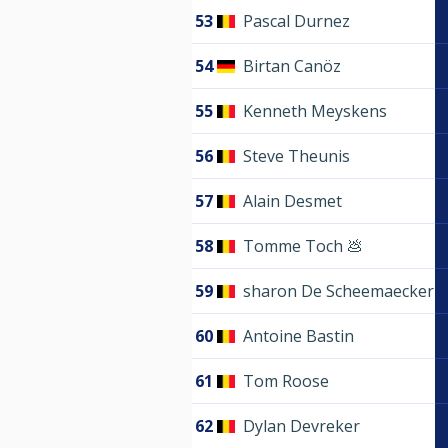
53
Pascal Durnez
54
Birtan Canöz
55
Kenneth Meyskens
56
Steve Theunis
57
Alain Desmet
58
Tomme Toch 💩
59
sharon De Scheemaecker
60
Antoine Bastin
61
Tom Roose
62
Dylan Devreker