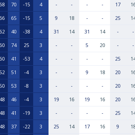
68
70
-15
4
-
-
-
-
17
1
66
65
-15
5
9
18
-
-
25
1
62
40
-38
4
31
14
31
14
-
-
60
74
25
3
-
-
5
20
-
-
60
41
-53
4
-
-
-
-
25
1
52
51
-4
3
-
-
9
18
20
1
50
53
-8
3
-
-
-
-
20
1
48
46
-4
3
19
16
19
16
20
1
48
41
-19
3
-
-
-
-
25
1
48
37
-22
3
25
14
17
16
9
1