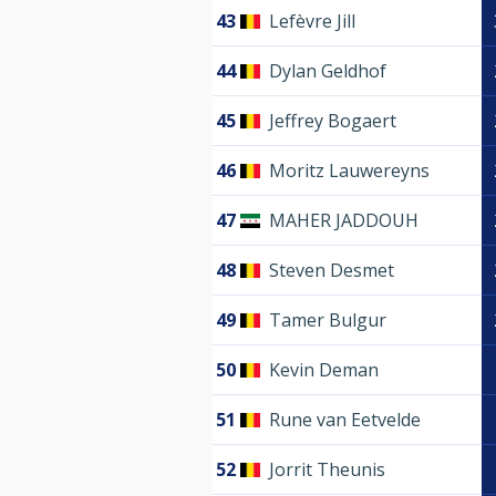
43
Lefèvre Jill
44
Dylan Geldhof
45
Jeffrey Bogaert
46
Moritz Lauwereyns
47
MAHER JADDOUH
48
Steven Desmet
49
Tamer Bulgur
50
Kevin Deman
51
Rune van Eetvelde
52
Jorrit Theunis