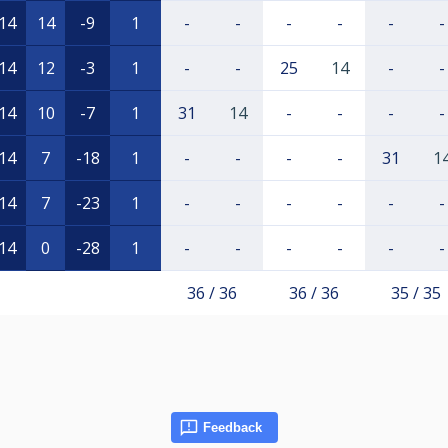
14
14
-9
1
-
-
-
-
-
-
14
12
-3
1
-
-
25
14
-
-
14
10
-7
1
31
14
-
-
-
-
14
7
-18
1
-
-
-
-
31
1
14
7
-23
1
-
-
-
-
-
-
14
0
-28
1
-
-
-
-
-
-
36 / 36
36 / 36
35 / 35
Feedback