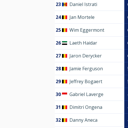
23
Daniel Istrati
24
Jan Mortele
25
Wim Eggermont
26
Laeth Haidar
27
Jaron Derycker
28
Jamie Ferguson
29
Jeffrey Bogaert
30
Gabriel Laverge
31
Dimitri Ongena
32
Danny Aneca