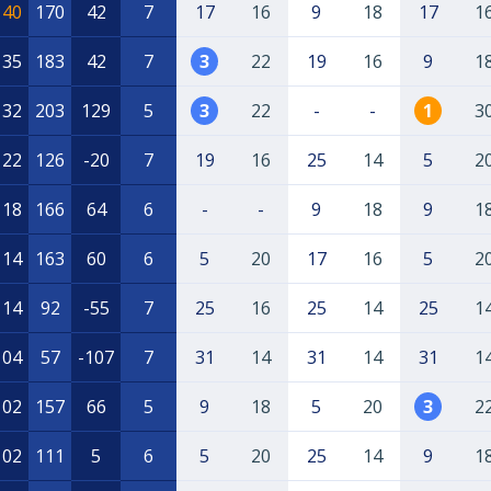
140
170
42
7
17
16
9
18
17
1
135
183
42
7
3
22
19
16
9
1
132
203
129
5
3
22
-
-
1
3
122
126
-20
7
19
16
25
14
5
2
118
166
64
6
-
-
9
18
9
1
114
163
60
6
5
20
17
16
5
2
114
92
-55
7
25
16
25
14
25
1
104
57
-107
7
31
14
31
14
31
1
102
157
66
5
9
18
5
20
3
2
102
111
5
6
5
20
25
14
9
1