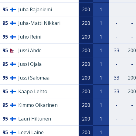
95
Juha Rajaniemi
200
1
-
-
95
Juha-Matti Nikkari
200
1
-
-
95
Juho Reini
200
1
-
-
95
Jussi Ahde
200
1
33
200
95
Jussi Ojala
200
1
-
-
95
Jussi Salomaa
200
1
33
200
95
Kaapo Lehto
200
1
33
200
95
Kimmo Oikarinen
200
1
-
-
95
Lauri Hiltunen
200
1
-
-
95
Leevi Laine
200
1
-
-