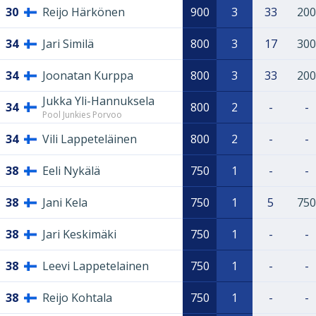
30
Reijo Härkönen
900
3
33
200
34
Jari Similä
800
3
17
300
34
Joonatan Kurppa
800
3
33
200
Jukka Yli-Hannuksela
34
800
2
-
-
Pool Junkies Porvoo
34
Vili Lappeteläinen
800
2
-
-
38
Eeli Nykälä
750
1
-
-
38
Jani Kela
750
1
5
750
38
Jari Keskimäki
750
1
-
-
38
Leevi Lappetelainen
750
1
-
-
38
Reijo Kohtala
750
1
-
-