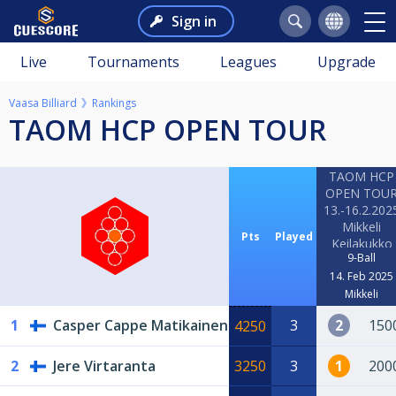
Sign in
Live
Tournaments
Leagues
Upgrade
Vaasa Billiard
Rankings
TAOM HCP OPEN TOUR
TAOM HCP
OPEN TOU
13.-16.2.202
Mikkeli
Pts
Played
Keilakukko
9-Ball
14. Feb 2025
Mikkeli
1
Casper Cappe Matikainen
3
2
150
4250
2
Jere Virtaranta
3250
3
1
200