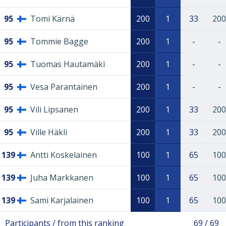
95
Tomi Kärnä
200
1
33
200
95
Tommie Bagge
200
1
-
-
95
Tuomas Hautamäki
200
1
-
-
95
Vesa Parantainen
200
1
-
-
95
Vili Lipsanen
200
1
33
200
95
Ville Häkli
200
1
33
200
139
Antti Koskelainen
100
1
65
100
139
Juha Markkanen
100
1
65
100
139
Sami Karjalainen
100
1
65
100
Participants / from this ranking
69 / 69