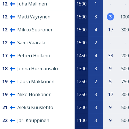
12
Juha Mällinen
1500
1
-
-
12
Matti Väyrynen
1500
3
3
100
12
Mikko Suuronen
1500
4
17
300
12
Sami Vaarala
1500
2
-
-
17
Petteri Hollanti
1450
4
33
200
18
Jonna Hurmansalo
1300
3
9
500
19
Laura Makkonen
1250
2
5
750
19
Niko Honkanen
1250
3
17
300
21
Aleksi Kuuslehto
1200
3
9
500
22
Jari Kauppinen
1100
3
9
500