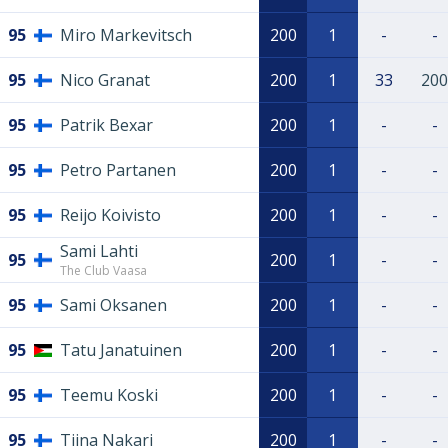
95
Miro Markevitsch
200
1
-
-
95
Nico Granat
200
1
33
200
95
Patrik Bexar
200
1
-
-
95
Petro Partanen
200
1
-
-
95
Reijo Koivisto
200
1
-
-
Sami Lahti
95
200
1
-
-
The Club Vaasa
95
Sami Oksanen
200
1
-
-
95
Tatu Janatuinen
200
1
-
-
95
Teemu Koski
200
1
-
-
95
Tiina Nakari
200
1
-
-