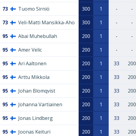
73
Tuomo Sirniö
300
1
-
-
73
Veli-Matti Mansikka-Aho
300
1
-
-
95
Abai Muhebullah
200
1
-
-
95
Amer Velic
200
1
-
-
95
Ari Aaltonen
200
1
33
200
95
Arttu Mikkola
200
1
33
200
95
Johan Blomqvist
200
1
33
200
95
Johanna Vartiainen
200
1
33
200
95
Jonas Lindberg
200
1
33
200
95
Joonas Keituri
200
1
33
200