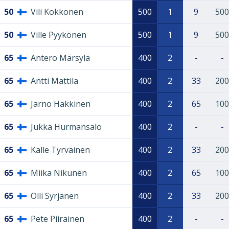
50
Vili Kokkonen
500
1
9
500
50
Ville Pyykönen
500
1
9
500
65
Antero Märsylä
400
2
-
-
65
Antti Mattila
400
2
33
200
65
Jarno Häkkinen
400
2
65
100
65
Jukka Hurmansalo
400
2
-
-
65
Kalle Tyrväinen
400
2
33
200
65
Miika Nikunen
400
2
65
100
65
Olli Syrjänen
400
2
33
200
65
Pete Piirainen
400
2
-
-