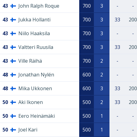
43
John Ralph Roque
700
3
-
-
43
Jukka Hollanti
700
3
33
200
43
Niilo Haaksila
700
3
-
-
43
Valtteri Ruusila
700
3
33
200
43
Ville Räihä
700
2
-
-
48
Jonathan Nylén
600
2
-
-
48
Mika Ukkonen
600
3
33
200
50
Aki Ikonen
500
2
33
200
50
Eero Heinämäki
500
1
-
-
50
Joel Kari
500
1
-
-