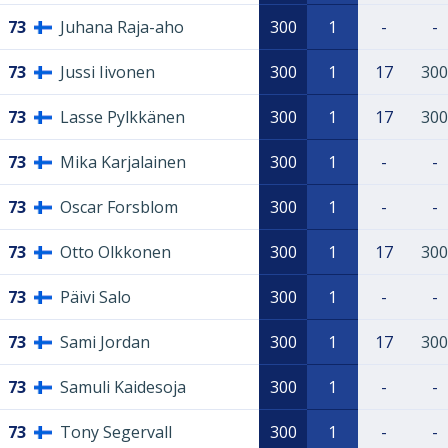
73
Juhana Raja-aho
300
1
-
-
73
Jussi Iivonen
300
1
17
300
73
Lasse Pylkkänen
300
1
17
300
73
Mika Karjalainen
300
1
-
-
73
Oscar Forsblom
300
1
-
-
73
Otto Olkkonen
300
1
17
300
73
Päivi Salo
300
1
-
-
73
Sami Jordan
300
1
17
300
73
Samuli Kaidesoja
300
1
-
-
73
Tony Segervall
300
1
-
-