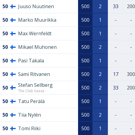
50
Juuso Nuutinen
500
2
33
200
50
Marko Muurikka
500
1
-
-
50
Max Wernfeldt
500
1
-
-
50
Mikael Muhonen
500
2
-
-
50
Pasi Takala
500
1
-
-
50
Sami Ritvanen
500
2
17
300
Stefan Sellberg
50
500
2
33
200
The Club Vaasa
50
Tatu Perälä
500
1
-
-
50
Tiia Nylén
500
2
-
-
50
Tomi Riiki
500
1
-
-