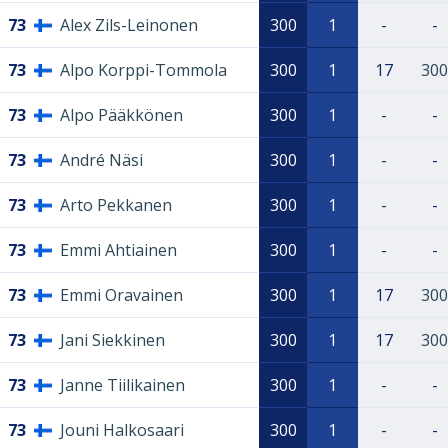
73
Alex Zils-Leinonen
300
1
-
-
73
Alpo Korppi-Tommola
300
1
17
300
73
Alpo Pääkkönen
300
1
-
-
73
André Näsi
300
1
-
-
73
Arto Pekkanen
300
1
-
-
73
Emmi Ahtiainen
300
1
-
-
73
Emmi Oravainen
300
1
17
300
73
Jani Siekkinen
300
1
17
300
73
Janne Tiilikainen
300
1
-
-
73
Jouni Halkosaari
300
1
-
-