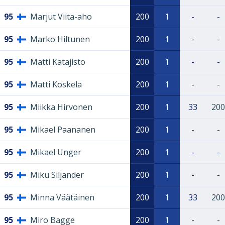
95
Marjut Viita-aho
200
1
-
-
95
Marko Hiltunen
200
1
-
-
95
Matti Katajisto
200
1
-
-
95
Matti Koskela
200
1
-
-
95
Miikka Hirvonen
200
1
33
200
95
Mikael Paananen
200
1
-
-
95
Mikael Unger
200
1
-
-
95
Miku Siljander
200
1
-
-
95
Minna Väätäinen
200
1
33
200
95
Miro Bagge
200
1
-
-