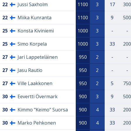
22
Jussi Saxholm
1100
3
17
300
22
Miika Kunranta
1100
3
9
500
25
Konsta Kiviniemi
1000
3
-
-
25
Simo Korpela
1000
3
33
200
27
Jari Lappeteläinen
950
2
-
-
27
Jasu Rautio
950
2
-
-
27
Ville Laakkonen
950
2
5
750
30
Eevertti Övermark
900
3
9
500
30
Kimmo "Keimo" Suorsa
900
4
33
200
30
Marko Pehkonen
900
4
33
200