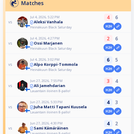
Matches
4
6
Jul 4, 2026, 5:22 PM
Aleksi Vanhala
vs
H2H
Heinäkuun Black Saturday
2
6
Jul 4, 2026, 4:27 PM
Ossi Marjanen
vs
H2H
Heinäkuun Black Saturday
6
5
Jul 4, 2026, 3:02 PM
Alpo Korppi-Tommola
vs
H2H
Heinäkuun Black Saturday
3
4
Jun 27, 2026, 7:55 PM
Ali Jamehdarian
vs
H2H
Lauantain iloinen 8-pallo!
4
3
Jun 27, 2026, 5:33 PM
Juha Matti Tapani Kuusela
vs
H2H
Lauantain iloinen 8-pallo!
4
2
Jun 27, 2026, 4:30 PM
Sami Kämäräinen
vs
H2H
Lauantain iloinen 8-pallo!