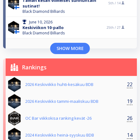
Tämän kesän viimeiset sunnuntain
5th /
14
sutinat!
Black Diamond Billiards
June 10, 2026
Keskiviikon 10-pallo
25th /
27
Black Diamond Billiards
SHOW MORE
Rankings
22
2026 Keskiviikko huhti-kesäkuu BDB
19
2026 Keskiviikko tammi-maaliskuu BDB
26
OC Bar viikkokisa ranking kevät -26
14
2024 Keskiviikko heinä-syyskuu BDB