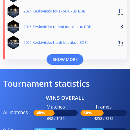
11
2024 Keskiviikko loka-joulukuu BDB
8
2025 Keskiviikko tammi-maaliskuu BDB
16
2025 Keskiviikko huhti-kesäkuu BDB
SHOW MORE
Tournament statistics
WINS OVERALL
Matches
Frames
All matches
48%
50%
692 / 1436
4258 / 8585