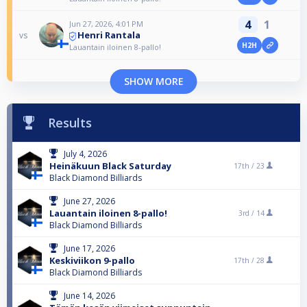
4
1
Jun 27, 2026, 4:01 PM
Henri Rantala
vs
H2H
Lauantain iloinen 8-pallo!
SHOW MORE
Results
July 4, 2026
Heinäkuun Black Saturday
17th /
23
Black Diamond Billiards
June 27, 2026
Lauantain iloinen 8-pallo!
3rd /
14
Black Diamond Billiards
June 17, 2026
Keskiviikon 9-pallo
17th /
28
Black Diamond Billiards
June 14, 2026