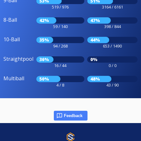
9-Ball
53%
51%
519 / 976
3164 / 6161
8-Ball
42%
47%
59 / 140
398 / 844
10-Ball
35%
44%
94 / 268
653 / 1490
Straightpool
36%
0%
16 / 44
0 / 0
Multiball
50%
48%
4 / 8
43 / 90
Feedback