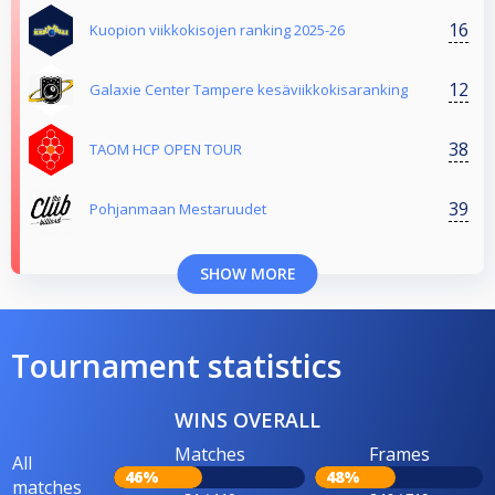
16
Kuopion viikkokisojen ranking 2025-26
12
Galaxie Center Tampere kesäviikkokisaranking
38
TAOM HCP OPEN TOUR
39
Pohjanmaan Mestaruudet
SHOW MORE
Tournament statistics
WINS OVERALL
Matches
Frames
All
46%
48%
matches