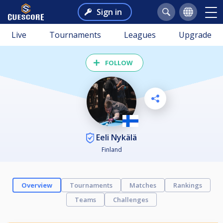
Sign in
Live
Tournaments
Leagues
Upgrade
FOLLOW
Eeli Nykälä
Finland
Overview
Tournaments
Matches
Rankings
Teams
Challenges