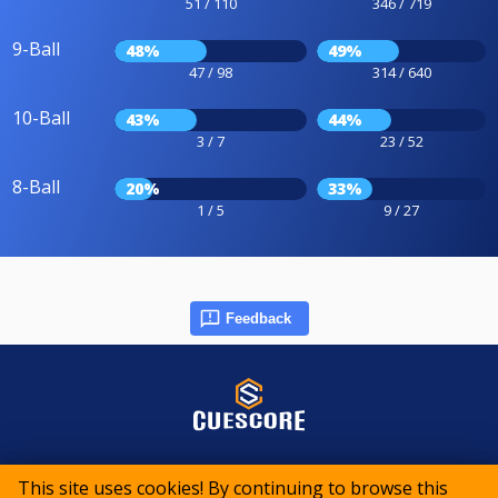
51 / 110
346 / 719
9-Ball
48%
49%
47 / 98
314 / 640
10-Ball
43%
44%
3 / 7
23 / 52
8-Ball
20%
33%
1 / 5
9 / 27
Feedback
© 2015-2026 CueScore International
This site uses cookies! By continuing to browse this