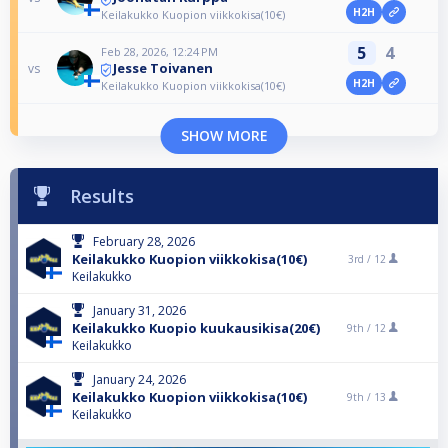
H2H
Keilakukko Kuopion viikkokisa(10€)
5
4
Feb 28, 2026, 12:24 PM
Jesse Toivanen
vs
H2H
Keilakukko Kuopion viikkokisa(10€)
SHOW MORE
Results
February 28, 2026
Keilakukko Kuopion viikkokisa(10€)
3rd /
12
Keilakukko
January 31, 2026
Keilakukko Kuopio kuukausikisa(20€)
9th /
12
Keilakukko
January 24, 2026
Keilakukko Kuopion viikkokisa(10€)
9th /
13
Keilakukko