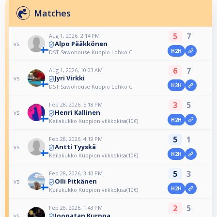
Matches
5
7
Aug 1, 2026, 2:14 PM
Alpo Pääkkönen
vs
H2H
DST Sawohouse Kuopio Lohko C
6
7
Aug 1, 2026, 10:03 AM
Jyri Virkki
vs
H2H
DST Sawohouse Kuopio Lohko C
3
5
Feb 28, 2026, 5:18 PM
Henri Kallinen
vs
H2H
Keilakukko Kuopion viikkokisa(10€)
5
1
Feb 28, 2026, 4:19 PM
Antti Tyyskä
vs
H2H
Keilakukko Kuopion viikkokisa(10€)
5
3
Feb 28, 2026, 3:10 PM
Olli Pitkänen
vs
H2H
Keilakukko Kuopion viikkokisa(10€)
2
5
Feb 28, 2026, 1:43 PM
Joonatan Kurppa
vs