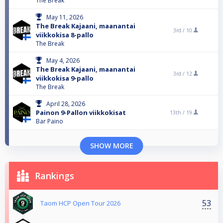
The Break
May 11, 2026
The Break Kajaani, maanantai
3rd /
10
viikkokisa 8-pallo
The Break
May 4, 2026
The Break Kajaani, maanantai
3rd /
12
viikkokisa 9-pallo
The Break
April 28, 2026
Painon 9-Pallon viikkokisat
13th /
19
Bar Paino
SHOW MORE
Rankings
53
Taom HCP Open Tour 2026