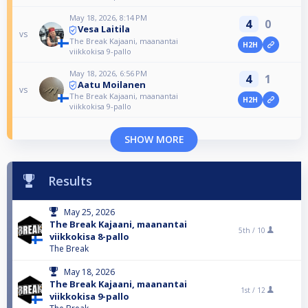
May 18, 2026, 8:14 PM
4
0
Vesa Laitila
vs
The Break Kajaani, maanantai
H2H
viikkokisa 9-pallo
May 18, 2026, 6:56 PM
4
1
Aatu Moilanen
vs
The Break Kajaani, maanantai
H2H
viikkokisa 9-pallo
SHOW MORE
Results
May 25, 2026
The Break Kajaani, maanantai
5th /
10
viikkokisa 8-pallo
The Break
May 18, 2026
The Break Kajaani, maanantai
1st /
12
viikkokisa 9-pallo