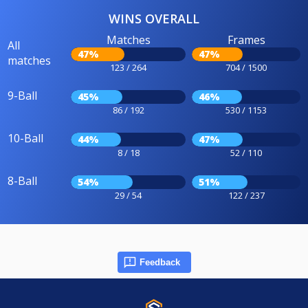
WINS OVERALL
Matches
Frames
All
47%
47%
matches
123 / 264
704 / 1500
9-Ball
45%
46%
86 / 192
530 / 1153
10-Ball
44%
47%
8 / 18
52 / 110
8-Ball
54%
51%
29 / 54
122 / 237
Feedback