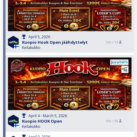
April 5, 2026
Kuopio Hook Open jäähdyttelyt
5th /
14
Keilakukko
April 4 - March 5, 2026
Kuopio HOOK Open
9th /
30
Keilakukko
April 3, 2026