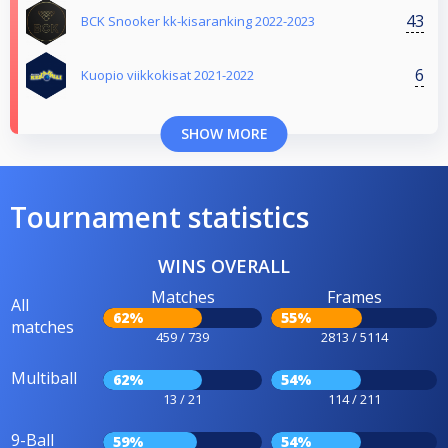
43
BCK Snooker kk-kisaranking 2022-2023
6
Kuopio viikkokisat 2021-2022
SHOW MORE
Tournament statistics
WINS OVERALL
Matches
Frames
All
62%
55%
matches
459 / 739
2813 / 5114
Multiball
62%
54%
13 / 21
114 / 211
9-Ball
59%
54%