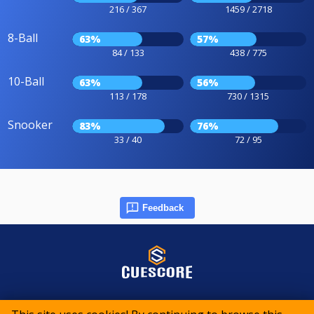
216 / 367
1459 / 2718
8-Ball
63%
57%
84 / 133
438 / 775
10-Ball
63%
56%
113 / 178
730 / 1315
Snooker
83%
76%
33 / 40
72 / 95
Feedback
© 2015-2026 CueScore International