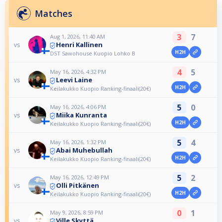
Matches
3
7
Aug 1, 2026, 11:40 AM
Henri Kallinen
vs
H2H
DST Sawohouse Kuopio Lohko B
4
5
May 16, 2026, 4:32 PM
Leevi Laine
vs
H2H
Keilakukko Kuopio Ranking-finaali(20€)
5
0
May 16, 2026, 4:06 PM
Miika Kunranta
vs
H2H
Keilakukko Kuopio Ranking-finaali(20€)
5
4
May 16, 2026, 1:32 PM
Abai Muhebullah
vs
H2H
Keilakukko Kuopio Ranking-finaali(20€)
5
2
May 16, 2026, 12:49 PM
Olli Pitkänen
vs
H2H
Keilakukko Kuopio Ranking-finaali(20€)
0
1
May 9, 2026, 8:59 PM
Ville Skyttä
vs