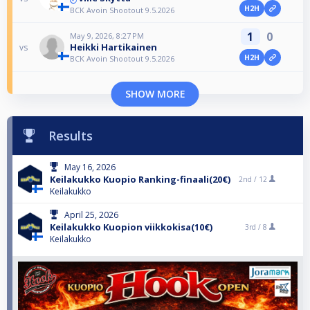
H2H
BCK Avoin Shootout 9.5.2026
1
0
May 9, 2026, 8:27 PM
Heikki Hartikainen
vs
H2H
BCK Avoin Shootout 9.5.2026
SHOW MORE
Results
May 16, 2026
Keilakukko Kuopio Ranking-finaali(20€)
2nd /
12
Keilakukko
April 25, 2026
Keilakukko Kuopion viikkokisa(10€)
3rd /
8
Keilakukko