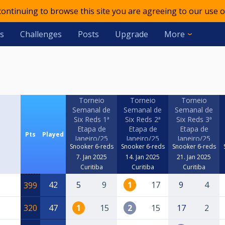
 continuing to browse this site you are agreeing to our use o
s
Challenges
Posts
Upgrade
More
Torneio
Torneio
Torneio
Semanal de
Semanal de
Semanal de
Six Reds 1ª
Six Reds 2ª
Six Reds 3ª
Etapa de
Etapa de
Etapa de
Pts
Played
Janeiro/25
Janeiro/25
Janeiro/25
Snooker 6-reds
Snooker 6-reds
Snooker 6-reds
7. Jan 2025
14. Jan 2025
21. Jan 2025
Curitiba
Curitiba
Curitiba
42
5
9
1
17
9
4
399
320
47
1
15
2
15
17
2