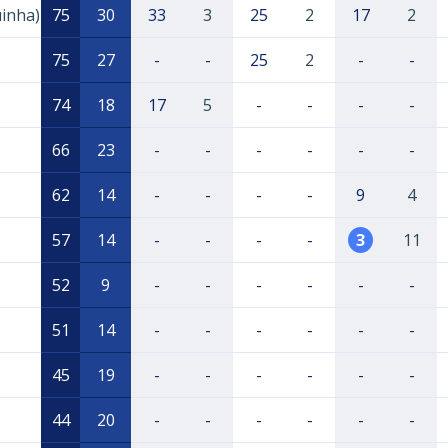
uinha)
75
30
33
3
25
2
17
2
75
27
-
-
25
2
-
-
74
18
17
5
-
-
-
-
66
23
-
-
-
-
-
-
62
14
-
-
-
-
9
4
57
14
-
-
-
-
3
11
52
9
-
-
-
-
-
-
51
14
-
-
-
-
-
-
45
19
-
-
-
-
-
-
44
20
-
-
-
-
-
-