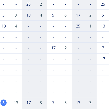
-
-
25
2
-
-
-
-
25
5
9
13
4
5
6
17
2
5
13
4
-
-
-
-
25
1
13
-
-
-
-
-
-
-
-
-
-
-
-
-
17
2
-
-
7
-
-
-
-
-
-
-
-
17
-
-
-
-
-
-
-
-
-
-
-
-
-
-
-
-
-
-
-
-
-
-
-
-
-
-
-
3
13
17
3
7
5
13
3
-