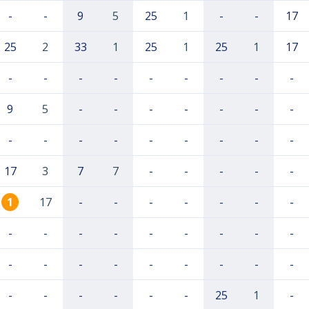
-
-
9
5
25
1
-
-
17
25
2
33
1
25
1
25
1
17
-
-
-
-
-
-
-
-
-
9
5
-
-
-
-
-
-
-
-
-
-
-
-
-
-
-
-
17
3
7
7
-
-
-
-
-
1
17
-
-
-
-
-
-
-
-
-
-
-
-
-
-
-
-
-
-
-
-
-
-
-
-
-
-
-
-
-
-
-
25
1
-