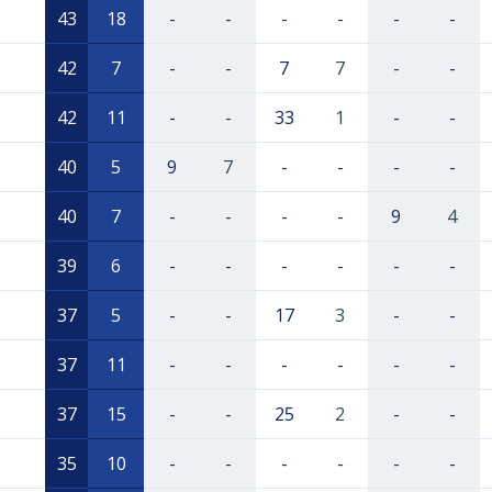
43
18
-
-
-
-
-
-
42
7
-
-
7
7
-
-
42
11
-
-
33
1
-
-
40
5
9
7
-
-
-
-
40
7
-
-
-
-
9
4
39
6
-
-
-
-
-
-
37
5
-
-
17
3
-
-
37
11
-
-
-
-
-
-
37
15
-
-
25
2
-
-
35
10
-
-
-
-
-
-