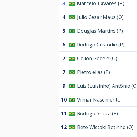
3
Marcelo Tavares (P)
4
Julio Cesar Maus (O)
5
Douglas Martins (P)
6
Rodrigo Custodio (P)
7
Odilon Godeje (O)
7
Pietro elias (P)
9
Luiz (Luizinho) Antônio (O
10
Vilmar Nascimento
11
Rodrigo Souza (P)
12
Beto Wistaki Betinho (O)