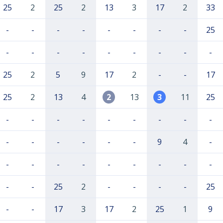
25
2
25
2
13
3
17
2
33
-
-
-
-
-
-
-
-
25
-
-
-
-
-
-
-
-
-
25
2
5
9
17
2
-
-
17
25
2
13
4
2
13
3
11
25
-
-
-
-
-
-
-
-
-
-
-
-
-
-
-
9
4
-
-
-
-
-
-
-
-
-
-
-
-
25
2
-
-
-
-
25
-
-
17
3
17
2
25
1
9