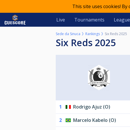
This site uses cookies! By
Live
Tournaments
League
Sede da Sinuca
Rankings
Six Reds 2025
Six Reds 2025
1
Rodrigo Ajuz (O)
2
Marcelo Kabelo (O)