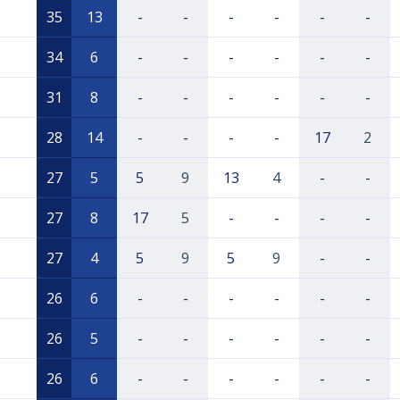
35
13
-
-
-
-
-
-
34
6
-
-
-
-
-
-
31
8
-
-
-
-
-
-
28
14
-
-
-
-
17
2
27
5
5
9
13
4
-
-
27
8
17
5
-
-
-
-
27
4
5
9
5
9
-
-
26
6
-
-
-
-
-
-
26
5
-
-
-
-
-
-
26
6
-
-
-
-
-
-