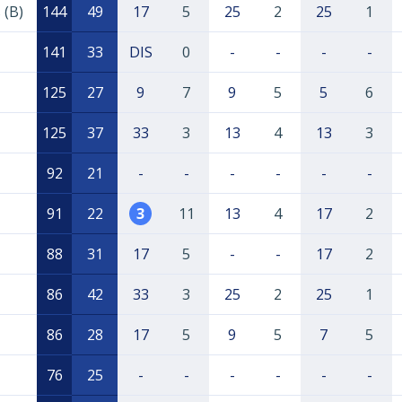
 (B)
144
49
17
5
25
2
25
1
141
33
DIS
0
-
-
-
-
125
27
9
7
9
5
5
6
125
37
33
3
13
4
13
3
92
21
-
-
-
-
-
-
91
22
3
11
13
4
17
2
88
31
17
5
-
-
17
2
86
42
33
3
25
2
25
1
86
28
17
5
9
5
7
5
76
25
-
-
-
-
-
-