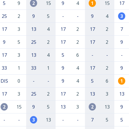
5
9
2
15
9
4
1
15
17
25
2
9
5
-
-
9
4
3
17
3
13
4
17
2
17
2
7
9
5
25
2
17
2
17
2
9
17
3
13
4
5
6
-
-
-
33
1
33
1
9
4
17
2
9
DIS
0
-
-
9
4
5
6
1
17
3
25
2
17
2
13
3
13
2
15
9
5
13
3
2
13
9
-
-
3
13
-
-
7
5
5