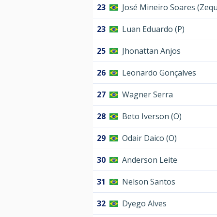
23
José Mineiro Soares (Zeq
23
Luan Eduardo (P)
25
Jhonattan Anjos
26
Leonardo Gonçalves
27
Wagner Serra
28
Beto Iverson (O)
29
Odair Daico (O)
30
Anderson Leite
31
Nelson Santos
32
Dyego Alves