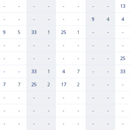
-
-
-
-
-
-
-
-
13
-
-
-
-
-
-
9
4
4
9
5
33
1
25
1
-
-
-
-
-
-
-
-
-
-
-
-
-
-
-
-
-
-
-
-
25
-
-
33
1
4
7
-
-
33
7
7
25
2
17
2
-
-
-
-
-
-
-
-
-
-
-
-
-
-
-
-
-
-
-
-
-
-
-
-
-
-
-
-
-
-