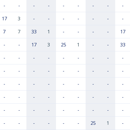
-
-
-
-
-
-
-
-
-
17
3
-
-
-
-
-
-
-
7
7
33
1
-
-
-
-
17
-
-
17
3
25
1
-
-
33
-
-
-
-
-
-
-
-
-
-
-
-
-
-
-
-
-
-
-
-
-
-
-
-
-
-
-
-
-
-
-
-
-
-
-
-
-
-
-
-
-
-
-
-
-
-
-
-
-
-
-
25
1
-