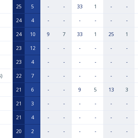
25
5
-
-
33
1
-
-
24
4
-
-
-
-
-
-
24
10
9
7
33
1
25
1
23
12
-
-
-
-
-
-
23
4
-
-
-
-
-
-
B)
22
7
-
-
-
-
-
-
21
6
-
-
9
5
13
3
21
3
-
-
-
-
-
-
21
4
-
-
-
-
-
-
20
2
-
-
-
-
-
-