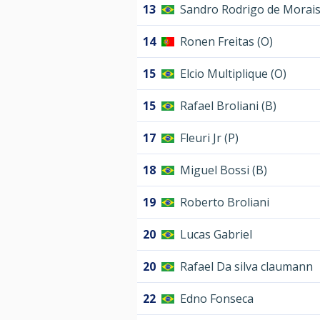
13
Sandro Rodrigo de Morais
14
Ronen Freitas (O)
15
Elcio Multiplique (O)
15
Rafael Broliani (B)
17
Fleuri Jr (P)
18
Miguel Bossi (B)
19
Roberto Broliani
20
Lucas Gabriel
20
Rafael Da silva claumann
22
Edno Fonseca