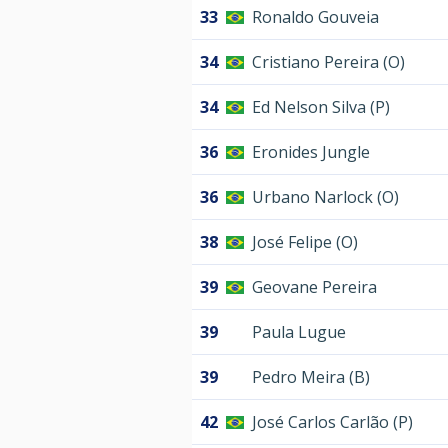
33
Ronaldo Gouveia
34
Cristiano Pereira (O)
34
Ed Nelson Silva (P)
36
Eronides Jungle
36
Urbano Narlock (O)
38
José Felipe (O)
39
Geovane Pereira
39
Paula Lugue
39
Pedro Meira (B)
42
José Carlos Carlão (P)