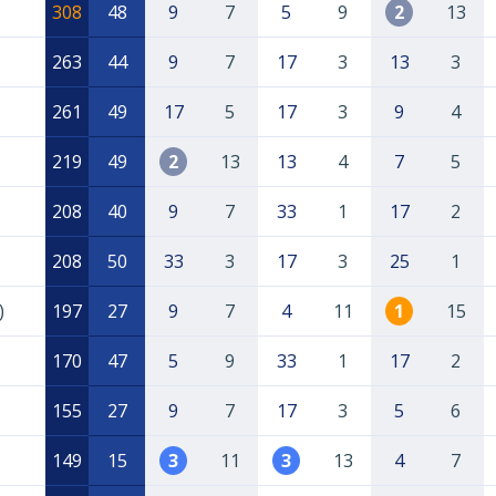
308
48
9
7
5
9
2
13
263
44
9
7
17
3
13
3
261
49
17
5
17
3
9
4
219
49
2
13
13
4
7
5
208
40
9
7
33
1
17
2
208
50
33
3
17
3
25
1
)
197
27
9
7
4
11
1
15
170
47
5
9
33
1
17
2
155
27
9
7
17
3
5
6
149
15
3
11
3
13
4
7