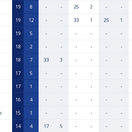
19
8
-
-
25
2
-
-
19
12
-
-
33
1
25
1
19
5
-
-
-
-
-
-
18
2
-
-
-
-
-
-
18
7
33
3
-
-
-
-
17
5
-
-
-
-
-
-
17
1
-
-
-
-
-
-
16
4
-
-
-
-
-
-
e
15
1
-
-
-
-
-
-
14
4
17
5
-
-
-
-