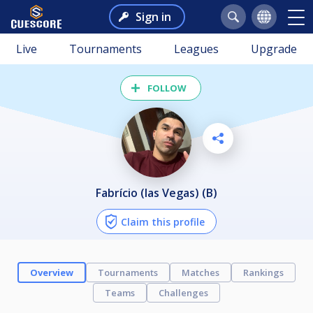
Sign in
Live
Tournaments
Leagues
Upgrade
FOLLOW
Fabrício (las Vegas) (B)
Claim this profile
Overview
Tournaments
Matches
Rankings
Teams
Challenges