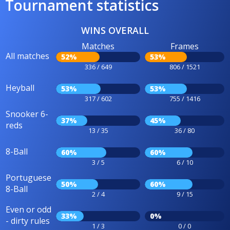
Tournament statistics
WINS OVERALL
Matches
Frames
All matches
52%
53%
336 / 649
806 / 1521
Heyball
53%
53%
317 / 602
755 / 1416
Snooker 6-
37%
45%
reds
13 / 35
36 / 80
8-Ball
60%
60%
3 / 5
6 / 10
Portuguese
50%
60%
8-Ball
2 / 4
9 / 15
Even or odd
33%
0%
- dirty rules
1 / 3
0 / 0