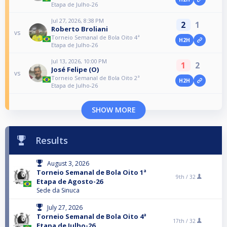
Etapa de Julho-26
Jul 27, 2026, 8:38 PM
2
1
Roberto Broliani
vs
Torneio Semanal de Bola Oito 4ª
H2H
Etapa de Julho-26
Jul 13, 2026, 10:00 PM
1
2
José Felipe (O)
vs
Torneio Semanal de Bola Oito 2ª
H2H
Etapa de Julho-26
SHOW MORE
Results
August 3, 2026
Torneio Semanal de Bola Oito 1ª
9th /
32
Etapa de Agosto-26
Sede da Sinuca
July 27, 2026
Torneio Semanal de Bola Oito 4ª
17th /
32
Etapa de Julho-26