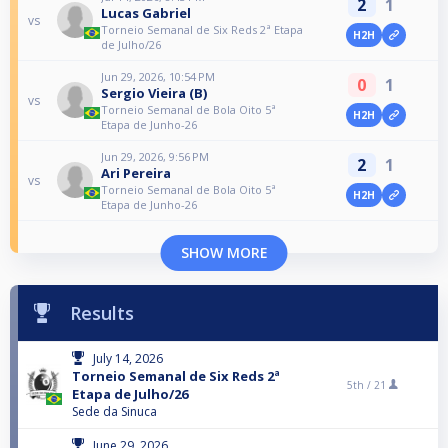
2
1
Lucas Gabriel
vs
Torneio Semanal de Six Reds 2ª Etapa
H2H
de Julho/26
Jun 29, 2026, 10:54 PM
0
1
Sergio Vieira (B)
vs
Torneio Semanal de Bola Oito 5ª
H2H
Etapa de Junho-26
Jun 29, 2026, 9:56 PM
2
1
Ari Pereira
vs
Torneio Semanal de Bola Oito 5ª
H2H
Etapa de Junho-26
SHOW MORE
Results
July 14, 2026
Torneio Semanal de Six Reds 2ª
5th /
21
Etapa de Julho/26
Sede da Sinuca
June 29, 2026