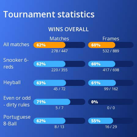
Tournament statistics
WINS OVERALL
Matches
Frames
All matches
62%
60%
278 / 447
532 / 889
Snooker 6-
62%
60%
reds
220 / 355
417 / 698
Heyball
63%
61%
45 / 72
99 / 162
Even or odd
71%
0%
- dirty rules
5 / 7
0 / 0
Portuguese
62%
55%
8-Ball
8 / 13
16 / 29