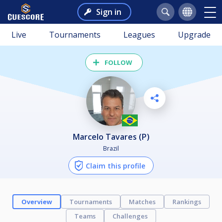
Sign in
Live
Tournaments
Leagues
Upgrade
FOLLOW
Marcelo Tavares (P)
Brazil
Claim this profile
Overview
Tournaments
Matches
Rankings
Teams
Challenges