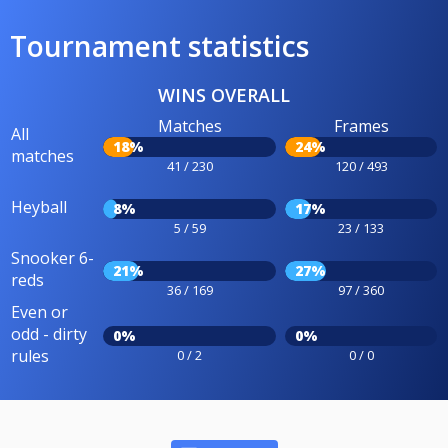
Tournament statistics
WINS OVERALL
Matches
Frames
All
18%
24%
matches
41 / 230
120 / 493
Heyball
8%
17%
5 / 59
23 / 133
Snooker 6-
21%
27%
reds
36 / 169
97 / 360
Even or
odd - dirty
0%
0%
rules
0 / 2
0 / 0