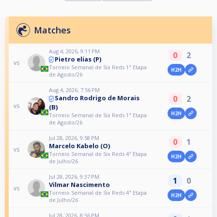
Matches
Aug 4, 2026, 9:11 PM
0
2
Pietro elias (P)
vs
Torneio Semanal de Six Reds 1ª Etapa
H2H
de Agosto/26
Aug 4, 2026, 7:56 PM
0
2
Sandro Rodrigo de Morais
vs
(B)
H2H
Torneio Semanal de Six Reds 1ª Etapa
de Agosto/26
Jul 28, 2026, 9:58 PM
0
1
Marcelo Kabelo (O)
vs
Torneio Semanal de Six Reds 4ª Etapa
H2H
de Julho/26
Jul 28, 2026, 9:37 PM
1
0
Vilmar Nascimento
vs
Torneio Semanal de Six Reds 4ª Etapa
H2H
de Julho/26
Jul 28, 2026, 8:56 PM