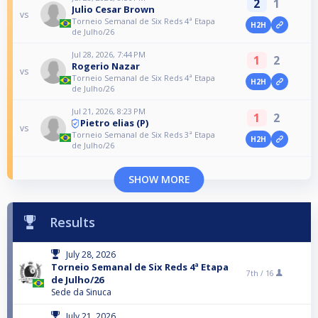
2
1
Julio Cesar Brown
vs
Torneio Semanal de Six Reds 4ª Etapa
H2H
de Julho/26
Jul 28, 2026, 7:44 PM
1
2
Rogerio Nazar
vs
Torneio Semanal de Six Reds 4ª Etapa
H2H
de Julho/26
Jul 21, 2026, 8:23 PM
1
2
Pietro elias (P)
vs
Torneio Semanal de Six Reds 3ª Etapa
H2H
de Julho/26
SHOW MORE
Results
July 28, 2026
Torneio Semanal de Six Reds 4ª Etapa
7th /
16
de Julho/26
Sede da Sinuca
July 21, 2026