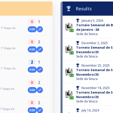
Results
January 5, 2026
0
1
Torneio Semanal de B
 1ª Etapa de
de Janeiro -26
H2H
Sede da Sinuca
0
2
December 2, 2025
Torneio Semanal de Si
 1ª Etapa de
H2H
Dezembro/25
Sede da Sinuca
2
1
November 25, 2025
 1ª Etapa de
Torneio Semanal de Si
H2H
Novembro/25
Sede da Sinuca
0
2
November 18, 2025
1ª Etapa de
H2H
Torneio Semanal de Si
Novembro/25
Sede da Sinuca
0
2
1ª Etapa de
July 16, 2024
H2H