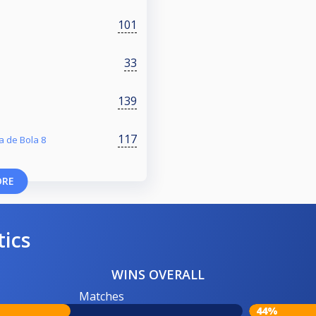
101
33
139
117
 de Bola 8
ORE
tics
WINS OVERALL
Matches
44%