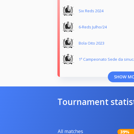
Six Reds 2024
6-Reds Julho/24
Bola Oito 2023
1ª Campeonato Sede da sinuca
SHOW M
Tournament statis
All matches
39%