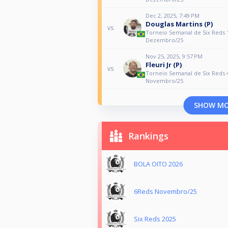
Dec 2, 2025, 7:49 PM
Douglas Martins (P)
vs
Torneio Semanal de Six Reds 
Dezembro/25
Nov 25, 2025, 9:57 PM
Fleuri Jr (P)
vs
Torneio Semanal de Six Reds 
Novembro/25
SHOW M
Rankings
BOLA OITO 2026
6Reds Novembro/25
Six Reds 2025