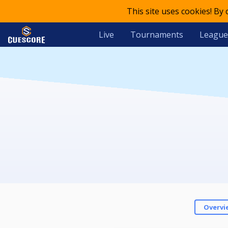
This site uses cookies! By
Live
Tournaments
League
Overvi