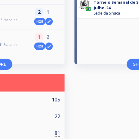
Torneio Semanal de Si
Julho-24
2
1
Sede da Sinuca
1ª Etapa de
H2H
1
2
4ª Etapa de
H2H
ORE
SH
105
22
81