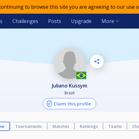
 continuing to browse this site you are agreeing to our use o
s
Challenges
Posts
Upgrade
More
Juliano Kussym
Brazil
Claim this profile
ew
Tournaments
Matches
Rankings
Teams
Cha