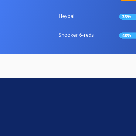
Heyball
33%
Snooker 6-reds
43%