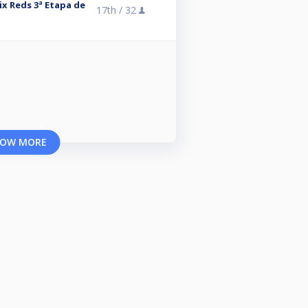
x Reds 3ª Etapa de
17th /
32
OW MORE