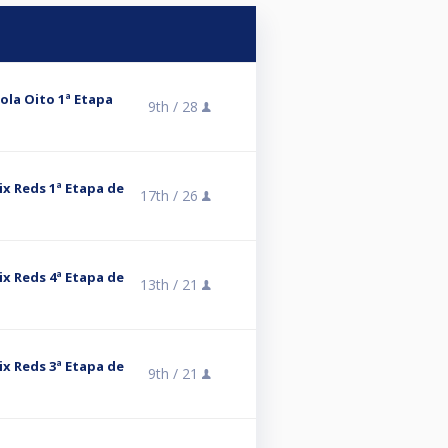
ola Oito 1ª Etapa
9th /
28
x Reds 1ª Etapa de
17th /
26
x Reds 4ª Etapa de
13th /
21
x Reds 3ª Etapa de
9th /
21