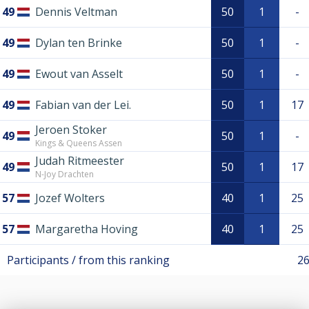
49
Dennis Veltman
50
1
-
49
Dylan ten Brinke
50
1
-
49
Ewout van Asselt
50
1
-
49
Fabian van der Lei.
50
1
17
Jeroen Stoker
49
50
1
-
Kings & Queens Assen
Judah Ritmeester
49
50
1
17
N-Joy Drachten
57
Jozef Wolters
40
1
25
57
Margaretha Hoving
40
1
25
Participants / from this ranking
26