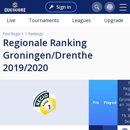
Sign in
Live
Tournaments
Leagues
Upgrade
Pool Regio 1
Rankings
Regionale Ranking
Groningen/Drenthe
2019/2020
Reg
Ra
Groni
Pts
Played
#1 2
9
15. 
Dr