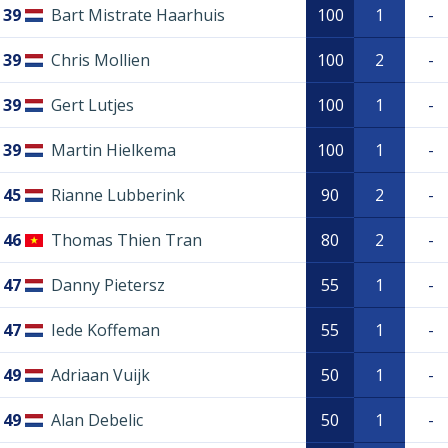
39
Bart Mistrate Haarhuis
100
1
-
39
Chris Mollien
100
2
-
39
Gert Lutjes
100
1
-
39
Martin Hielkema
100
1
-
45
Rianne Lubberink
90
2
-
46
Thomas Thien Tran
80
2
-
47
Danny Pietersz
55
1
-
47
Iede Koffeman
55
1
-
49
Adriaan Vuijk
50
1
-
49
Alan Debelic
50
1
-