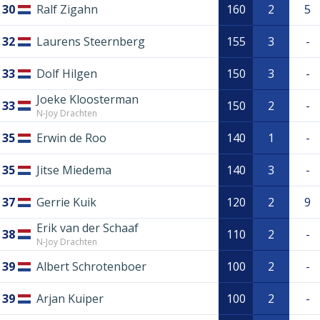
30
Ralf Zigahn
160
2
5
32
Laurens Steernberg
155
3
-
33
Dolf Hilgen
150
3
-
Joeke Kloosterman
33
150
2
-
N-Joy Drachten
35
Erwin de Roo
140
1
-
35
Jitse Miedema
140
3
-
37
Gerrie Kuik
120
2
9
Erik van der Schaaf
38
110
2
-
N-Joy Drachten
39
Albert Schrotenboer
100
2
-
39
Arjan Kuiper
100
2
-