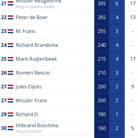
Wouter Reugebrink
21
305
6
17
Kings & Queens Assen
22
Peter de Boer
265
4
13
23
M. Frans
255
3
-
24
Richard Brandsma
240
4
-
25
Mark Ruijtenbeek
215
4
17
26
Nomen Nescio
210
3
-
27
Jules Dijcks
200
2
9
27
Wouter Frans
200
2
-
29
Richard D.
180
1
-
Hilbrand Boschma
30
160
2
5
N-Joy Drachten