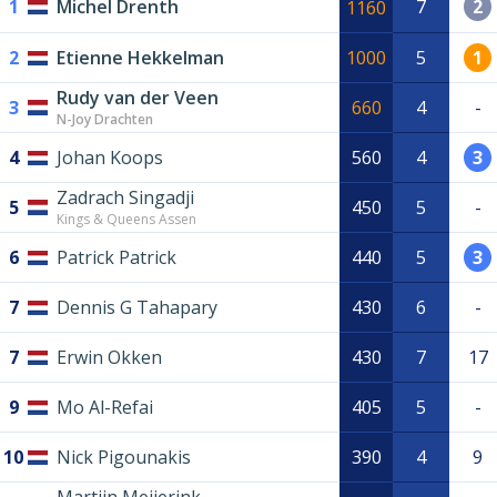
1
Michel Drenth
7
2
1160
2
Etienne Hekkelman
1000
5
1
Rudy van der Veen
3
660
4
-
N-Joy Drachten
4
Johan Koops
560
4
3
Zadrach Singadji
5
450
5
-
Kings & Queens Assen
6
Patrick Patrick
440
5
3
7
Dennis G Tahapary
430
6
-
7
Erwin Okken
430
7
17
9
Mo Al-Refai
405
5
-
10
Nick Pigounakis
390
4
9