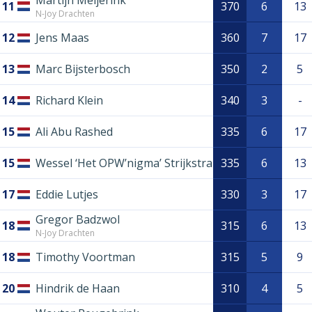
Martijn Meijerink
11
370
6
13
N-Joy Drachten
12
Jens Maas
360
7
17
13
Marc Bijsterbosch
350
2
5
14
Richard Klein
340
3
-
15
Ali Abu Rashed
335
6
17
15
Wessel ‘Het OPW’nigma’ Strijkstra
335
6
13
17
Eddie Lutjes
330
3
17
Gregor Badzwol
18
315
6
13
N-Joy Drachten
18
Timothy Voortman
315
5
9
20
Hindrik de Haan
310
4
5