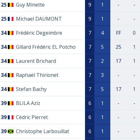
25
Guy Minette
9
1
-
-
25
Michael DAUMONT
9
1
-
-
34
Frédéric Degeimbre
7
4
FF
0
34
Gillard Frédéric EL Potcho
7
5
25
1
34
Laurent Brichard
7
2
17
1
34
Raphaël Thirionet
7
3
-
-
34
Stefan Bachy
7
5
17
1
39
BLILA Aziz
6
1
-
-
39
Cédric Pierret
6
1
-
-
39
Christophe Larbouillat
6
1
-
-