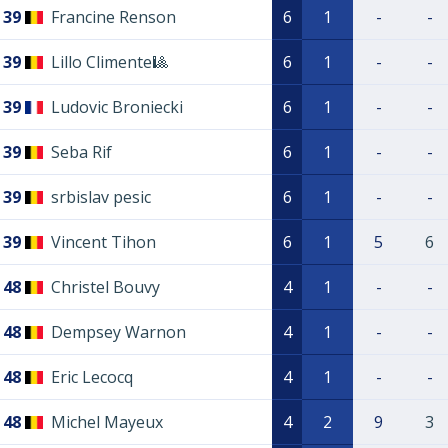
39
Francine Renson
6
1
-
-
39
Lillo Climente🎱
6
1
-
-
39
Ludovic Broniecki
6
1
-
-
39
Seba Rif
6
1
-
-
39
srbislav pesic
6
1
-
-
39
Vincent Tihon
6
1
5
6
48
Christel Bouvy
4
1
-
-
48
Dempsey Warnon
4
1
-
-
48
Eric Lecocq
4
1
-
-
48
Michel Mayeux
4
2
9
3