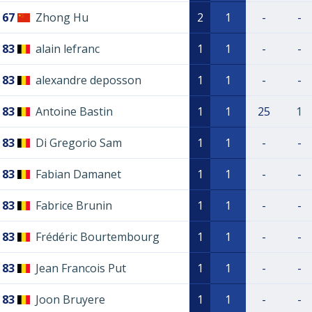
67
Zhong Hu
2
1
-
-
83
alain lefranc
1
1
-
-
83
alexandre deposson
1
1
-
-
83
Antoine Bastin
1
1
25
1
83
Di Gregorio Sam
1
1
-
-
83
Fabian Damanet
1
1
-
-
83
Fabrice Brunin
1
1
-
-
83
Frédéric Bourtembourg
1
1
-
-
83
Jean Francois Put
1
1
-
-
83
Joon Bruyere
1
1
-
-