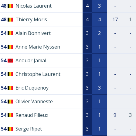
48
Nicolas Laurent
4
3
-
-
48
Thierry Moris
4
4
17
1
54
Alain Bonnivert
3
2
-
-
54
Anne Marie Nyssen
3
1
-
-
54
Anouar Jamal
3
1
-
-
54
Christophe Laurent
3
1
-
-
54
Eric Duquenoy
3
3
-
-
54
Olivier Vanneste
3
1
-
-
54
Renaud Filieux
3
1
9
3
54
Serge Ripet
3
1
-
-