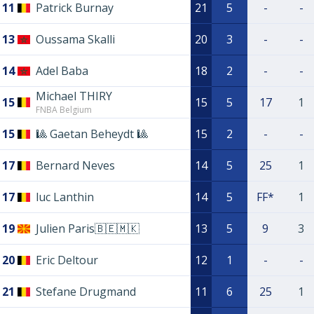
11
Patrick Burnay
21
5
-
-
13
Oussama Skalli
20
3
-
-
14
Adel Baba
18
2
-
-
Michael THIRY
15
15
5
17
1
FNBA Belgium
15
🎱 Gaetan Beheydt 🎱
15
2
-
-
17
Bernard Neves
14
5
25
1
17
luc Lanthin
14
5
FF*
1
19
Julien Paris🇧🇪🇲🇰
13
5
9
3
20
Eric Deltour
12
1
-
-
21
Stefane Drugmand
11
6
25
1