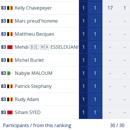
83
Kelly Chavepeyer
1
1
17
1
83
Marc preud'homme
1
1
-
-
83
Matthieu Becques
1
1
-
-
83
Mehdi 🇧🇪 🇲🇦 ESSELOUANI
1
1
-
-
83
Michel Burlet
1
1
-
-
83
Nabyle MALOUM
1
1
-
-
83
Patrick Stephany
1
1
-
-
83
Rudy Adam
1
1
-
-
83
Siham SYED
1
1
-
-
Participants / from this ranking
30 / 30