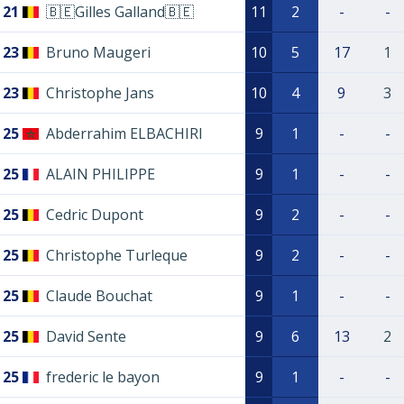
21
🇧🇪Gilles Galland🇧🇪
11
2
-
-
23
Bruno Maugeri
10
5
17
1
23
Christophe Jans
10
4
9
3
25
Abderrahim ELBACHIRI
9
1
-
-
25
ALAIN PHILIPPE
9
1
-
-
25
Cedric Dupont
9
2
-
-
25
Christophe Turleque
9
2
-
-
25
Claude Bouchat
9
1
-
-
25
David Sente
9
6
13
2
25
frederic le bayon
9
1
-
-