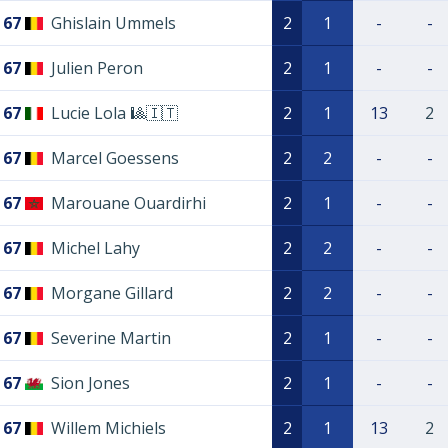
67
Ghislain Ummels
2
1
-
-
67
Julien Peron
2
1
-
-
67
Lucie Lola 🎱🇮🇹
2
1
13
2
67
Marcel Goessens
2
2
-
-
67
Marouane Ouardirhi
2
1
-
-
67
Michel Lahy
2
2
-
-
67
Morgane Gillard
2
2
-
-
67
Severine Martin
2
1
-
-
67
Sion Jones
2
1
-
-
67
Willem Michiels
2
1
13
2