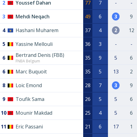
2
Youssef Dahan
77
7
-
-
3
Mehdi Neqach
49
6
3
9
4
Hashani Muharem
37
4
2
12
5
Yassine Mellouli
36
3
-
-
Bertrand Denis (FBB)
6
35
9
5
6
FNBA Belgium
6
Marc Buquoit
35
5
13
2
8
Loic Emond
28
7
3
9
9
Toufik Sama
26
5
5
6
10
Mounir Makdad
25
4
5
6
11
Eric Passani
21
6
17
1