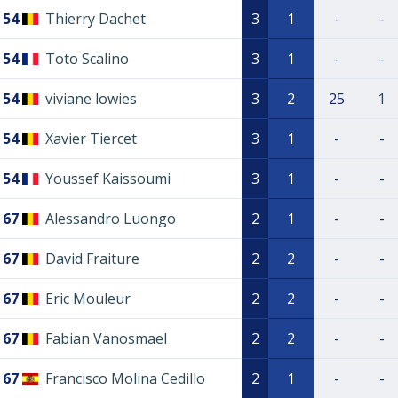
54
Thierry Dachet
3
1
-
-
54
Toto Scalino
3
1
-
-
54
viviane lowies
3
2
25
1
54
Xavier Tiercet
3
1
-
-
54
Youssef Kaissoumi
3
1
-
-
67
Alessandro Luongo
2
1
-
-
67
David Fraiture
2
2
-
-
67
Eric Mouleur
2
2
-
-
67
Fabian Vanosmael
2
2
-
-
67
Francisco Molina Cedillo
2
1
-
-