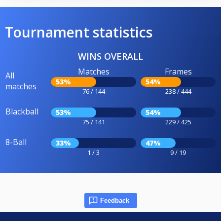
Tournament statistics
WINS OVERALL
Matches
Frames
All
53%
54%
matches
76 / 144
238 / 444
Blackball
53%
54%
75 / 141
229 / 425
8-Ball
33%
47%
1 / 3
9 / 19
Feedback