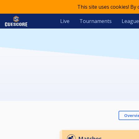
This site uses cookies! By
Live
Tournaments
League
Overvi
Matches