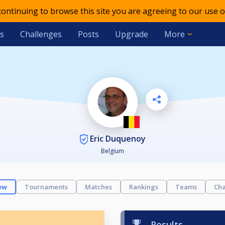
 continuing to browse this site you are agreeing to our use o
s
Challenges
Posts
Upgrade
More
Eric Duquenoy
Belgium
ew
Tournaments
Matches
Rankings
Teams
Cha
Results