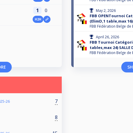
1
0
May 2, 2026
FBB OPENTournoi Cat
H2H
(ElimD,1 table,max 16
FBB Fédération Belge de 
April 26, 2026
FBB Tournoi Catégorie
tables,max 24) SALLE
FBB Fédération Belge de 
ORE
SH
7
025-26
8