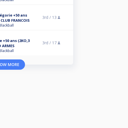
égorie +50 ans
3rd /
13
) CLUB FRANCOIS
Blackball
 +50 ans (2KO,3
3rd /
17
 D ARMES
Blackball
OW MORE