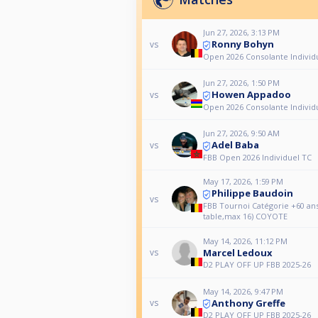
Jun 27, 2026, 3:13 PM
Ronny Bohyn
vs
Open 2026 Consolante Individ
Jun 27, 2026, 1:50 PM
Howen Appadoo
vs
Open 2026 Consolante Individ
Jun 27, 2026, 9:50 AM
Adel Baba
vs
FBB Open 2026 Individuel TC
May 17, 2026, 1:59 PM
Philippe Baudoin
vs
FBB Tournoi Catégorie +60 ans
table,max 16) COYOTE
May 14, 2026, 11:12 PM
Marcel Ledoux
vs
D2 PLAY OFF UP FBB 2025-26
May 14, 2026, 9:47 PM
Anthony Greffe
vs
D2 PLAY OFF UP FBB 2025-26