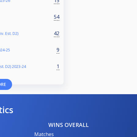
15
025-26
54
42
v. Est. D2)
9
024-25
1
st. D2) 2023-24
ORE
tics
WINS OVERALL
Matches