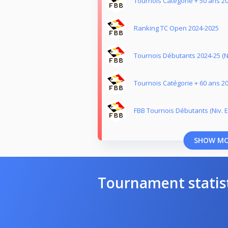
Tournois Catégorie + 50 ans 2
Ranking TC Open 2024-2025
Tournois Débutants 2024-25 (Ni
Tournois Catégorie + 60 ans 2
FBB Tournois Débutants (Niv. E
SHOW M
Tournament statis