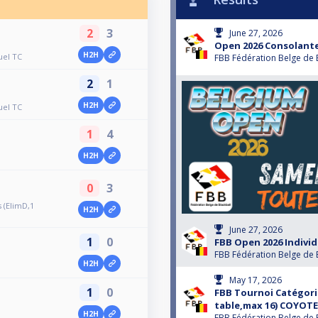
2
3
June 27, 2026
Open 2026 Consolante
H2H
uel TC
FBB Fédération Belge de 
2
1
H2H
uel TC
1
4
H2H
0
3
 (ElimD,1
H2H
June 27, 2026
1
0
FBB Open 2026 Individ
FBB Fédération Belge de 
H2H
May 17, 2026
1
0
FBB Tournoi Catégorie
table,max 16) COYOTE
H2H
FBB Fédération Belge de 