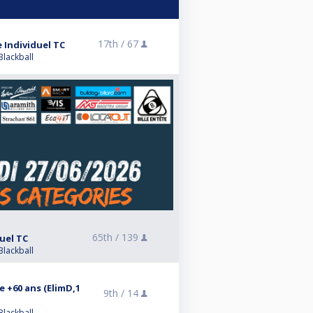
17th /
67
 Individuel TC
Blackball
65th /
139
uel TC
Blackball
 +60 ans (ElimD,1
9th /
14
Blackball