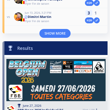
H2H
Flyer Fin de saison
3
1
Jun 13, 2026, 3:21 PM
Dimitri Martin
vs
H2H
Flyer Fin de saison
SHOW MORE
Results
June 27, 2026