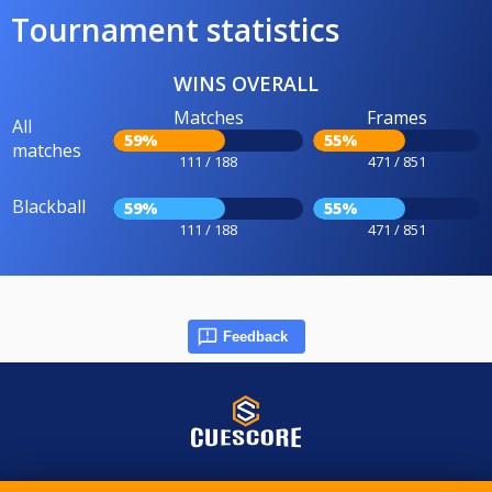
Tournament statistics
WINS OVERALL
Matches
Frames
All
59%
55%
matches
111 / 188
471 / 851
Blackball
59%
55%
111 / 188
471 / 851
Feedback