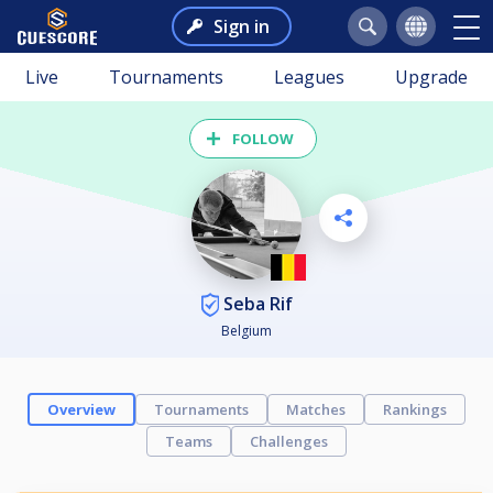
Sign in
Live
Tournaments
Leagues
Upgrade
FOLLOW
Seba Rif
Belgium
Overview
Tournaments
Matches
Rankings
Teams
Challenges