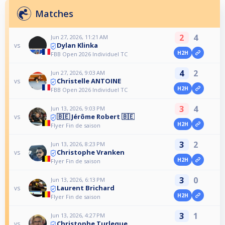
Matches
2
4
Jun 27, 2026, 11:21 AM
Dylan Klinka
vs
H2H
FBB Open 2026 Individuel TC
4
2
Jun 27, 2026, 9:03 AM
Christelle ANTOINE
vs
H2H
FBB Open 2026 Individuel TC
3
4
Jun 13, 2026, 9:03 PM
🇧🇪 Jérôme Robert 🇧🇪
vs
H2H
Flyer Fin de saison
3
2
Jun 13, 2026, 8:23 PM
Christophe Vranken
vs
H2H
Flyer Fin de saison
3
0
Jun 13, 2026, 6:13 PM
Laurent Brichard
vs
H2H
Flyer Fin de saison
3
1
Jun 13, 2026, 4:27 PM
Christophe Turleque
vs