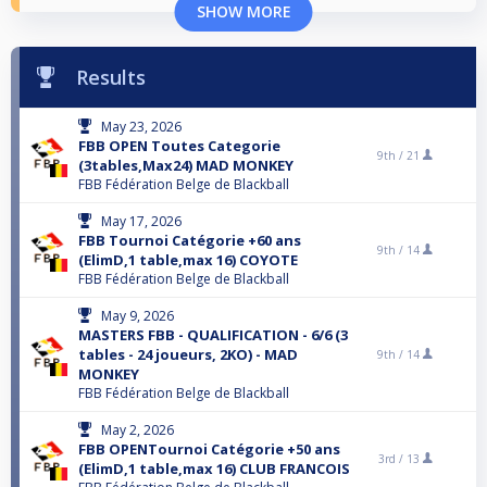
SHOW MORE
Results
May 23, 2026
FBB OPEN Toutes Categorie
9th /
21
(3tables,Max24) MAD MONKEY
FBB Fédération Belge de Blackball
May 17, 2026
FBB Tournoi Catégorie +60 ans
9th /
14
(ElimD,1 table,max 16) COYOTE
FBB Fédération Belge de Blackball
May 9, 2026
MASTERS FBB - QUALIFICATION - 6/6 (3
tables - 24 joueurs, 2KO) - MAD
9th /
14
MONKEY
FBB Fédération Belge de Blackball
May 2, 2026
FBB OPENTournoi Catégorie +50 ans
3rd /
13
(ElimD,1 table,max 16) CLUB FRANCOIS