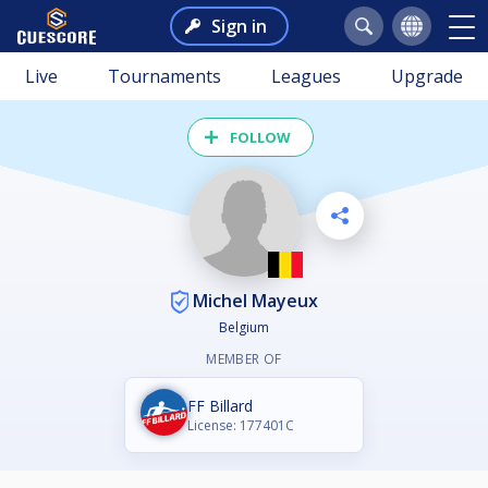
Sign in
Live
Tournaments
Leagues
Upgrade
FOLLOW
Michel Mayeux
Belgium
MEMBER OF
FF Billard
License: 177401C