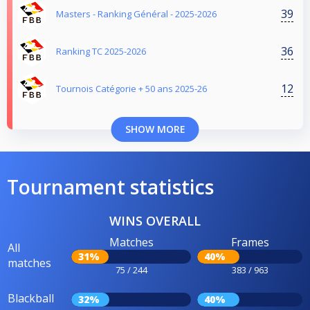
39
Masters - Ranking Général - 2025-2026
36
Ranking TC 2025-2026
12
Tournois Catégorie + 50 ans 2025-26
SHOW MORE
Tournament statistics
WINS OVERALL
Matches
Frames
All
31%
40%
matches
75 / 244
383 / 963
Blackball
32%
40%