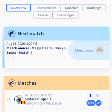
Overview
Tournaments
Matches
Rankings
Teams
Challenges
Next match
Aug 13, 2026, 8:00 PM
Match amical - Magic Bears - Black8
Magic bears
Bears - Match 1
...
Matches
1
0
Jun 4, 2026, 10:30 PM
Marc Buquoit
vs
H2H
MERCURIS CUP FBB 2025-26