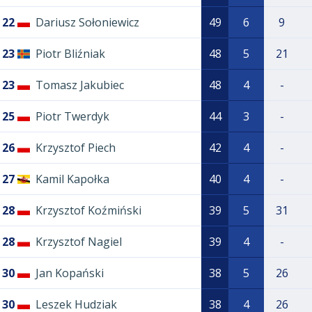
22
Dariusz Sołoniewicz
49
6
9
23
Piotr Bliźniak
48
5
21
23
Tomasz Jakubiec
48
4
-
25
Piotr Twerdyk
44
3
-
26
Krzysztof Piech
42
4
-
27
Kamil Kapołka
40
4
-
28
Krzysztof Koźmiński
39
5
31
28
Krzysztof Nagiel
39
4
-
30
Jan Kopański
38
5
26
30
Leszek Hudziak
38
4
26