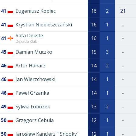
41
Eugeniusz Kopiec
16
2
21
41
Krystian Niebieszczański
16
1
-
Rafa Dekste
41
16
1
-
Dekada Klub
45
Damian Muczko
15
3
-
46
Artur Hanarz
14
2
-
46
Jan Wierzchowski
14
1
-
46
Paweł Grzanka
14
1
-
49
Sylwia Łobozek
13
2
-
50
Grzegorz Cebula
12
1
-
50
Jarosław Kanclerz " Snooky"
12
1
-