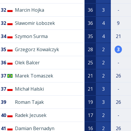
32
Marcin Hojka
36
3
-
32
Sławomir Łobozek
36
4
9
34
Szymon Surma
35
4
21
35
Grzegorz Kowalczyk
28
2
3
36
Olek Balcer
25
2
-
37
Marek Tomaszek
21
2
26
37
Michał Halski
21
3
-
39
Roman Tajak
19
3
26
40
Radek Jezusek
17
2
-
41
Damian Bernadyn
16
2
26