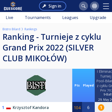
Sign in
Live
Tournaments
Leagues
Upgrade
Bistro Bilard
Rankings
Ranking - Turnieje z cyklu
Grand Prix 2022 (SILVER
CLUB MIKOŁÓW)
I Elimina
Turniej
Pool-Bila
Pts
Played
z cyklu G
Prix 20
9-Ball
(SILVER 
29. May 
MIKOŁ
1
Krzysztof Kandora
6
1
104