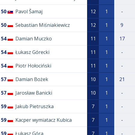
50
Pavol Šamaj
12
1
-
50
Sebastian Miśniakiewicz
12
1
9
54
Damian Muczko
11
1
17
54
Łukasz Górecki
11
1
-
54
Piotr Hołociński
11
1
-
57
Damian Bożek
10
1
21
57
Jarosław Banicki
10
1
-
59
Jakub Pietruszka
7
1
-
59
Kacper wymiatacz Kubica
7
1
-
59
Łukasz Góra
7
1
-