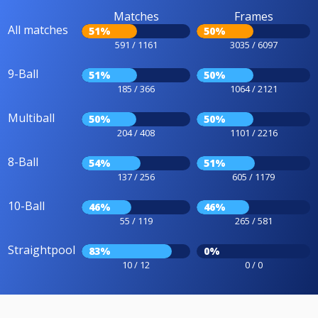
Matches
Frames
All matches
51%
50%
591 / 1161
3035 / 6097
9-Ball
51%
50%
185 / 366
1064 / 2121
Multiball
50%
50%
204 / 408
1101 / 2216
8-Ball
54%
51%
137 / 256
605 / 1179
10-Ball
46%
46%
55 / 119
265 / 581
Straightpool
83%
0%
10 / 12
0 / 0