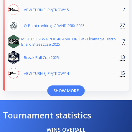
2
ABW TURNIEJ PIĄTKOWY 5
27
Q-Point ranking- GRAND PRIX 2025
MISTRZOSTWA POLSKI AMATORÓW - Eliminacje Bistro
7
Bilard Brzeszcze 2025
13
Break Ball Cup 2025
15
ABW TURNIEJ PIĄTKOWY 4
SHOW MORE
Tournament statistics
WINS OVERALL