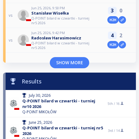
Jun 25, 2026, 9:50 PM
3
0
Stanisław Wisełka
vs
Q-POINT bilard w czwartki - turniej
H2H
nr5 2026
Jun 25, 2026, 9:42 PM
4
2
Radosław Harasimowicz
vs
Q-POINT bilard w czwartki - turniej
H2H
nr5 2026
SHOW MORE
Results
July 30, 2026
Q-POINT bilard w czwartki - turniej
5th /
16
nr10 2026
Q-POINT MIKOŁÓW
June 25, 2026
Q-POINT bilard w czwartki - turniej nr5
3rd /
14
2026
Q-POINT MIKOŁÓW