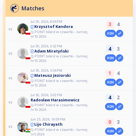
Matches
Jul 30, 2026, 8:04 PM
3
4
Krzysztof Kandora
vs
Q-POINT bilard w czwartki - turniej
H2H
nr10 2026
Jul 30, 2026, 6:52 PM
4
3
Adam Miratyński
vs
Q-POINT bilard w czwartki - turniej
H2H
nr10 2026
Jul 30, 2026, 5:54 PM
1
4
Mateusz Jeziorski
vs
Q-POINT bilard w czwartki - turniej
H2H
nr10 2026
Jul 30, 2026, 5:02 PM
4
2
Radosław Harasimowicz
vs
Q-POINT bilard w czwartki - turniej
H2H
nr10 2026
Jun 25, 2026, 10:09 PM
0
3
Lijo Chirayath
vs
Q-POINT bilard w czwartki - turniej
H2H
nr5 2026