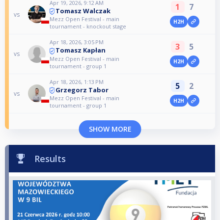
Apr 19, 2026, 9:12 AM
1
7
Tomasz Walczak
vs
Mezz Open Festival - main
H2H
tournament - knockout stage
Apr 18, 2026, 3:05 PM
3
5
Tomasz Kapłan
vs
Mezz Open Festival - main
H2H
tournament - group 1
Apr 18, 2026, 1:13 PM
5
2
Grzegorz Tabor
vs
Mezz Open Festival - main
H2H
tournament - group 1
SHOW MORE
Results