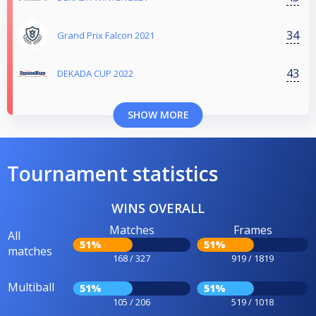
34
Grand Prix Falcon 2021
43
DEKADA CUP 2022
SHOW MORE
Tournament statistics
WINS OVERALL
Matches
Frames
All
51%
51%
matches
168 / 327
919 / 1819
Multiball
51%
51%
105 / 206
519 / 1018