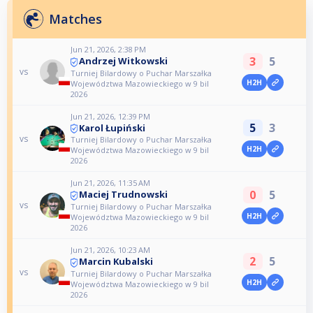
Matches
Jun 21, 2026, 2:38 PM
3
5
Andrzej Witkowski
vs
Turniej Bilardowy o Puchar Marszałka
H2H
Województwa Mazowieckiego w 9 bil
2026
Jun 21, 2026, 12:39 PM
5
3
Karol Łupiński
vs
Turniej Bilardowy o Puchar Marszałka
H2H
Województwa Mazowieckiego w 9 bil
2026
Jun 21, 2026, 11:35 AM
0
5
Maciej Trudnowski
vs
Turniej Bilardowy o Puchar Marszałka
H2H
Województwa Mazowieckiego w 9 bil
2026
Jun 21, 2026, 10:23 AM
2
5
Marcin Kubalski
vs
Turniej Bilardowy o Puchar Marszałka
H2H
Województwa Mazowieckiego w 9 bil
2026