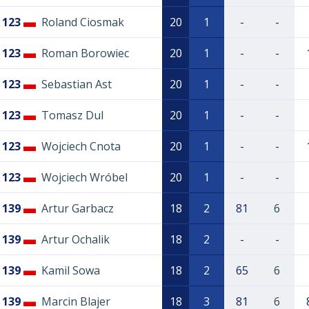
123
Roland Ciosmak
20
1
-
-
123
Roman Borowiec
20
1
-
-
123
Sebastian Ast
20
1
-
-
123
Tomasz Dul
20
1
-
-
123
Wojciech Cnota
20
1
-
-
123
Wojciech Wróbel
20
1
-
-
139
Artur Garbacz
18
2
81
6
139
Artur Ochalik
18
2
-
-
139
Kamil Sowa
18
2
65
6
139
Marcin Blajer
18
3
81
6