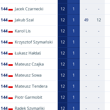
144
Jacek Czarnecki
12
1
-
-
144
Jakub Szal
12
1
49
12
144
Karol Lis
12
1
-
-
144
Krzysztof Szymański
12
1
-
-
144
Łukasz Hałdaś
12
1
-
-
144
Mateusz Czajka
12
1
-
-
144
Mateusz Sowa
12
1
-
-
144
Mateusz Tendera
12
1
-
-
144
Piotr Garmobit
12
1
-
-
144
Radek Szymańki
12
1
-
-