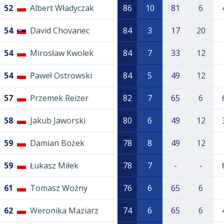
52
Albert Władyczak
86
10
81
6
54
David Chovanec
84
3
17
20
54
Mirosław Kwolek
84
7
33
12
54
Paweł Ostrowski
84
5
49
12
57
Przemek Reizer
82
7
65
6
58
Jakub Jaworski
80
6
49
12
59
Damian Bożek
78
8
49
12
59
Łukasz Miłek
78
7
-
-
61
Tomasz Woźny
76
6
65
6
62
Weronika Maziarz
74
6
65
6