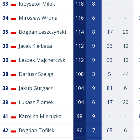
33
Krzysztof Miłek
118
8
-
-
34
Mirosław Wrona
116
6
-
-
35
Bogdan Leszczyński
114
8
17
20
36
Jacek Kiełbasa
112
9
33
12
36
Leszek Majcherczyk
112
9
33
12
38
Dariusz Szeląg
108
3
5
44
39
Jakub Gurgacz
104
9
81
6
39
Łukasz Ziomek
104
6
17
20
41
Karolina Mierucka
98
9
-
-
42
Bogdan Tofilski
96
7
65
6