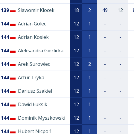
139
Sławomir Klocek
18
2
49
12
144
Adrian Golec
12
1
-
-
144
Adrian Kosiek
12
1
-
-
144
Aleksandra Gierlicka
12
1
-
-
144
Arek Surowiec
12
2
-
-
144
Artur Tryka
12
1
-
-
144
Dariusz Szakiel
12
1
-
-
144
Dawid Łuksik
12
1
-
-
144
Dominik Myszkowski
12
1
-
-
144
Hubert Nicpoń
12
1
-
-