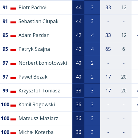
91
Piotr Pachoł
44
3
33
12
91
Sebastian Ciupak
44
3
-
-
95
Adam Pazdan
42
4
33
12
95
Patryk Szajna
42
4
65
6
97
Norbert Łomotowski
40
2
-
-
97
Paweł Bezak
40
2
17
20
99
Krzysztof Tomasz
38
3
17
20
100
Kamil Rogowski
36
3
-
-
100
Mateusz Maziarz
36
3
-
-
100
Michał Koterba
36
3
-
-