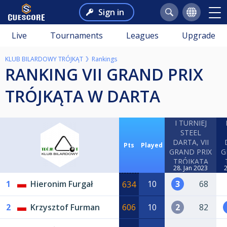
Sign in
Live
Tournaments
Leagues
Upgrade
KLUB BILARDOWY TRÓJKĄT
Rankings
RANKING VII GRAND PRIX
TRÓJKĄTA W DARTA
I TURNIEJ
STEEL
DARTA, VII
Pts
Played
GRAND PRIX
G
TRÓJKĄTA
28. Jan 2023
2
1
Hieronim Furgał
10
3
68
634
2
Krzysztof Furman
606
10
2
82