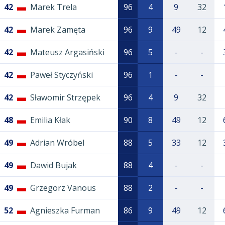
42
Marek Trela
96
4
9
32
42
Marek Zamęta
96
9
49
12
42
Mateusz Argasiński
96
5
-
-
42
Paweł Styczyński
96
1
-
-
42
Sławomir Strzępek
96
4
9
32
48
Emilia Kłak
90
8
49
12
49
Adrian Wróbel
88
5
33
12
49
Dawid Bujak
88
4
-
-
49
Grzegorz Vanous
88
2
-
-
52
Agnieszka Furman
86
9
49
12