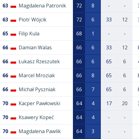
63
Magdalena Patronik
72
8
-
-
63
Piotr Wójcik
72
6
33
12
65
Filip Kula
68
1
-
-
66
Damian Walas
66
6
33
12
66
Łukasz Rzeszutek
66
6
65
6
66
Marcel Mroziak
66
8
65
6
66
Michał Pyszniak
66
7
65
6
70
Kacper Pawłowski
64
4
17
20
70
Ksawery Kopeć
64
4
-
-
70
Magdalena Pawlik
64
3
-
-