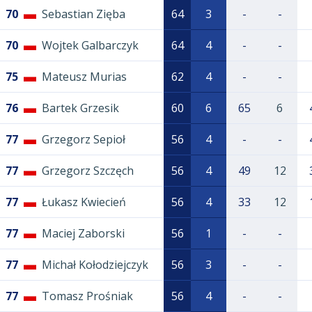
70
Sebastian Zięba
64
3
-
-
70
Wojtek Galbarczyk
64
4
-
-
75
Mateusz Murias
62
4
-
-
76
Bartek Grzesik
60
6
65
6
77
Grzegorz Sepioł
56
4
-
-
77
Grzegorz Szczęch
56
4
49
12
77
Łukasz Kwiecień
56
4
33
12
77
Maciej Zaborski
56
1
-
-
77
Michał Kołodziejczyk
56
3
-
-
77
Tomasz Prośniak
56
4
-
-