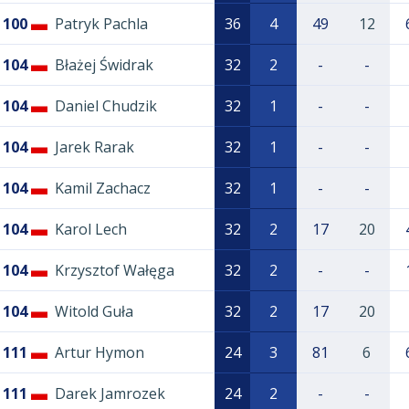
100
Patryk Pachla
36
4
49
12
104
Błażej Świdrak
32
2
-
-
104
Daniel Chudzik
32
1
-
-
104
Jarek Rarak
32
1
-
-
104
Kamil Zachacz
32
1
-
-
104
Karol Lech
32
2
17
20
104
Krzysztof Wałęga
32
2
-
-
104
Witold Guła
32
2
17
20
111
Artur Hymon
24
3
81
6
111
Darek Jamrozek
24
2
-
-