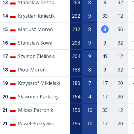
13
Stanisław Bezak
268
8
9
32
14
Krystian Kmiecik
232
9
33
12
15
Mariusz Moroń
212
8
3
56
16
Stanisław Sowa
208
9
9
32
17
Szymon Zieliński
204
9
49
12
18
Piotr Moroń
188
8
9
32
19
Krzysztof Mikielski
180
7
17
20
20
Sławomir Parkitny
164
4
17
20
21
Miłosz Patronik
156
10
33
12
21
Paweł Pokrywka
156
10
17
20