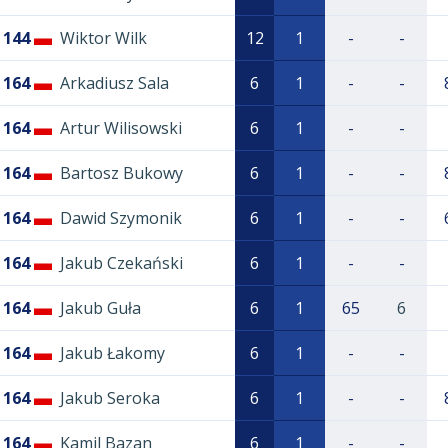
144
Wiktor Wilk
12
1
-
-
164
Arkadiusz Sala
6
1
-
-
164
Artur Wilisowski
6
1
-
-
164
Bartosz Bukowy
6
1
-
-
164
Dawid Szymonik
6
1
-
-
164
Jakub Czekański
6
1
-
-
164
Jakub Guła
6
1
65
6
164
Jakub Łakomy
6
1
-
-
164
Jakub Seroka
6
1
-
-
164
Kamil Bazan
6
1
-
-