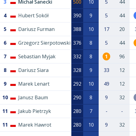
3
Michał Sanecki
500
10
5
44
4
Hubert Sokół
390
9
5
44
5
Dariusz Furman
388
10
17
20
6
Grzegorz Sierpotowski
376
8
5
44
7
Sebastian Myjak
332
8
1
96
8
Dariusz Siara
328
9
33
12
9
Marek Lenart
292
10
49
12
10
Janusz Baum
290
8
9
32
11
Jakub Pietrzyk
280
7
-
-
11
Marek Hawrot
280
10
9
32