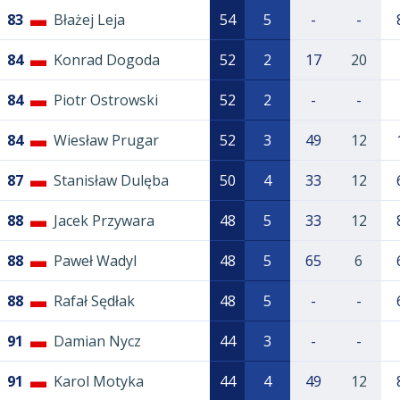
83
Błażej Leja
54
5
-
-
84
Konrad Dogoda
52
2
17
20
84
Piotr Ostrowski
52
2
-
-
84
Wiesław Prugar
52
3
49
12
87
Stanisław Dulęba
50
4
33
12
88
Jacek Przywara
48
5
33
12
88
Paweł Wadyl
48
5
65
6
88
Rafał Sędłak
48
5
-
-
91
Damian Nycz
44
3
-
-
91
Karol Motyka
44
4
49
12