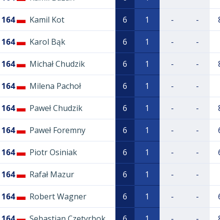
164
Kamil Kot
6
1
-
-
164
Karol Bąk
6
1
-
-
164
Michał Chudzik
6
1
-
-
164
Milena Pachoł
6
1
-
-
164
Paweł Chudzik
6
1
-
-
164
Paweł Foremny
6
1
-
-
164
Piotr Osiniak
6
1
-
-
164
Rafał Mazur
6
1
-
-
164
Robert Wagner
6
1
-
-
164
Sebastian Czetyrbok
6
1
-
-