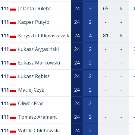
111
Jolanta Dulęba
24
3
65
6
111
Kacper Putyło
24
2
-
-
111
Krzysztof Klimaszewski
24
4
81
6
111
Łukasz Argasiński
24
2
-
-
111
Łukasz Markowski
24
2
-
-
111
Łukasz Rębisz
24
2
-
-
111
Maciej Czyż
24
2
-
-
111
Oliwer Frąc
24
2
-
-
111
Tomasz Arament
24
2
-
-
111
Witold Chlebowski
24
2
-
-