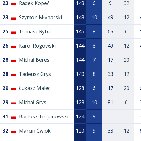
23
Radek Kopeć
148
6
9
32
23
Szymon Młynarski
148
10
49
12
25
Tomasz Ryba
146
8
65
6
26
Karol Rogowski
144
8
49
12
26
Michał Bereś
144
7
17
20
28
Tadeusz Grys
140
8
33
12
29
Łukasz Malec
128
6
17
20
29
Michał Grys
128
10
81
6
31
Bartosz Trojanowski
124
9
-
-
32
Marcin Ćwiok
120
9
33
12