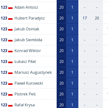
123
Adam Antosz
20
1
-
-
123
Hubert Paradysz
20
1
17
20
123
Jakub Osiniak
20
1
-
-
123
Jakub Siembida
20
1
-
-
123
Konrad Wiktor
20
1
-
-
123
Łukasz Piłat
20
1
-
-
123
Mariusz Augustynek
20
1
-
-
123
Paweł Kurowski
20
1
-
-
123
Piotrek Pelc
20
1
-
-
123
Rafał Krysa
20
1
-
-