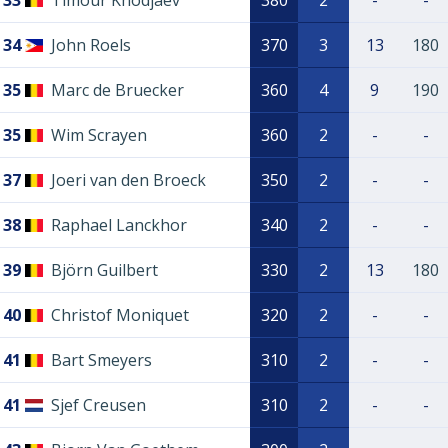
33
Timour Khodjaev
380
2
-
-
34
John Roels
370
3
13
180
35
Marc de Bruecker
360
4
9
190
35
Wim Scrayen
360
2
-
-
37
Joeri van den Broeck
350
2
-
-
38
Raphael Lanckhor
340
2
-
-
39
Björn Guilbert
330
2
13
180
40
Christof Moniquet
320
2
-
-
41
Bart Smeyers
310
2
-
-
41
Sjef Creusen
310
2
-
-