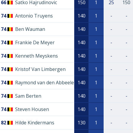
66
Satko Hajrudinovic
150
1
25
150
74
Antonio Truyens
140
1
-
-
74
Ben Wauman
140
1
-
-
74
Frankie De Meyer
140
1
-
-
74
Kenneth Meyskens
140
1
-
-
74
Kristof Van Limbergen
140
1
-
-
74
Raymond van den Abbeele
140
1
-
-
74
Sam Berten
140
1
-
-
74
Steven Housen
140
1
-
-
82
Hilde Kindermans
130
1
-
-