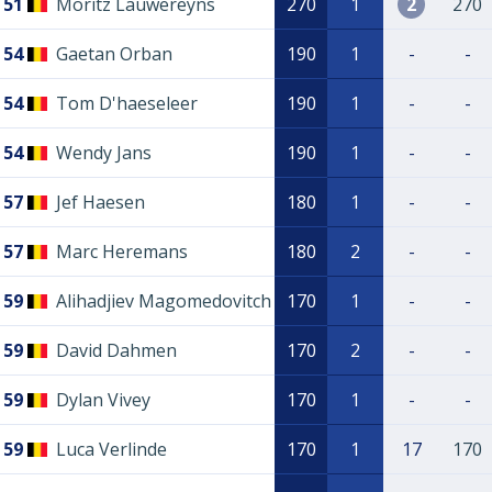
51
Moritz Lauwereyns
270
1
2
270
54
Gaetan Orban
190
1
-
-
54
Tom D'haeseleer
190
1
-
-
54
Wendy Jans
190
1
-
-
57
Jef Haesen
180
1
-
-
57
Marc Heremans
180
2
-
-
59
Alihadjiev Magomedovitch
170
1
-
-
59
David Dahmen
170
2
-
-
59
Dylan Vivey
170
1
-
-
59
Luca Verlinde
170
1
17
170