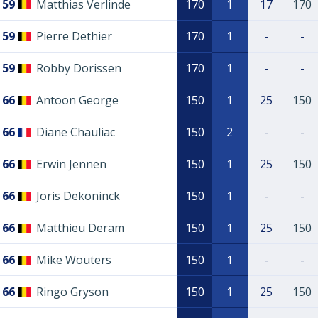
59
Matthias Verlinde
170
1
17
170
59
Pierre Dethier
170
1
-
-
59
Robby Dorissen
170
1
-
-
66
Antoon George
150
1
25
150
66
Diane Chauliac
150
2
-
-
66
Erwin Jennen
150
1
25
150
66
Joris Dekoninck
150
1
-
-
66
Matthieu Deram
150
1
25
150
66
Mike Wouters
150
1
-
-
66
Ringo Gryson
150
1
25
150