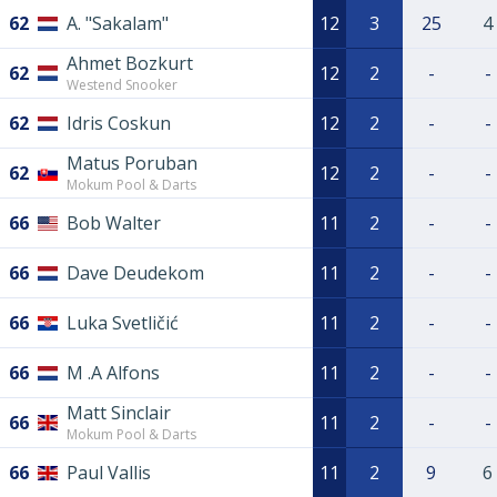
62
A. "Sakalam"
12
3
25
4
Ahmet Bozkurt
62
12
2
-
-
Westend Snooker
62
Idris Coskun
12
2
-
-
Matus Poruban
62
12
2
-
-
Mokum Pool & Darts
66
Bob Walter
11
2
-
-
66
Dave Deudekom
11
2
-
-
66
Luka Svetličić
11
2
-
-
66
M .A Alfons
11
2
-
-
Matt Sinclair
66
11
2
-
-
Mokum Pool & Darts
66
Paul Vallis
11
2
9
6