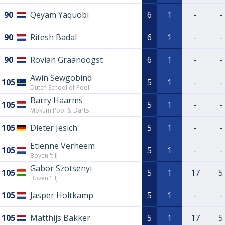
90
Qeyam Yaquobi
6
1
-
-
90
Ritesh Badal
6
1
-
-
90
Rovian Graanoogst
6
1
-
-
Awin Sewgobind
105
5
1
-
-
Dutch School of Pool
Barry Haarms
105
5
1
-
-
Mokum Pool & Darts
105
Dieter Jesich
5
1
-
-
Etienne Verheem
105
5
1
-
-
Boven 't IJ
Gabor Szotsenyi
105
5
1
17
5
Boven 't IJ
105
Jasper Holtkamp
5
1
-
-
105
Matthijs Bakker
5
1
17
5