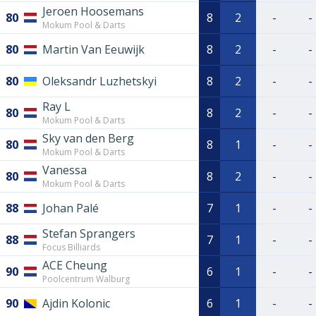
Jeroen Hoosemans
80
8
2
-
-
Mokum Pool & Darts
80
Martin Van Eeuwijk
8
2
-
-
80
Oleksandr Luzhetskyi
8
2
-
-
Ray L
80
8
2
-
-
Mokum Pool & Darts
Sky van den Berg
80
8
1
-
-
Mokum Pool & Darts
Vanessa
80
8
2
-
-
Mokum Pool & Darts
88
Johan Palé
7
1
-
-
Stefan Sprangers
88
7
1
-
-
Focus Billiards
ACE Cheung
90
6
1
-
-
Poolcentrum Walburg
90
Ajdin Kolonic
6
1
-
-