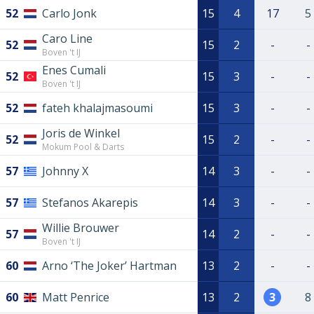
52
Carlo Jonk
15
4
17
5
Caro Line
52
15
2
-
-
Boven 't IJ
Enes Cumali
52
15
3
-
-
Boven 't IJ
52
fateh khalajmasoumi
15
3
-
-
Joris de Winkel
52
15
2
-
-
Mokum Pool & Darts
57
Johnny X
14
3
-
-
57
Stefanos Akarepis
14
3
-
-
Willie Brouwer
57
14
2
-
-
Boven 't IJ
60
Arno ‘The Joker’ Hartman
13
2
-
-
60
Matt Penrice
13
2
3
8