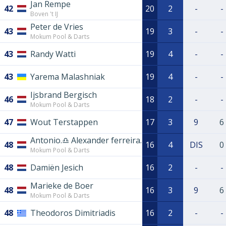
Jan Rempe
42
20
2
-
-
Boven 't IJ
Peter de Vries
43
19
3
-
-
Mokum Pool & Darts
43
Randy Watti
19
4
-
-
43
Yarema Malashniak
19
4
-
-
Ijsbrand Bergisch
46
18
2
-
-
Mokum Pool & Darts
47
Wout Terstappen
17
3
9
6
Antonio.♎️ Alexander ferreira.
48
16
4
DIS
0
Mokum Pool & Darts
48
Damiën Jesich
16
2
-
-
Marieke de Boer
48
16
3
9
6
Mokum Pool & Darts
48
Theodoros Dimitriadis
16
2
-
-