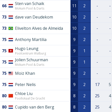
Sten van Schaik
66
11
2
-
-
Mokum Pool & Darts
73
dave van Deudekom
10
2
-
-
73
Elivelton Alves de Almeida
10
2
-
-
75
Anthony Martilia
9
2
-
-
Hugo Leung
75
9
1
-
-
Poolcentrum Walburg
Jolien Schuurman
75
9
1
-
-
Mokum Pool & Darts
75
Moiz Khan
9
2
-
-
75
Peter Nelis
9
2
17
5
Chloe Liu
80
8
2
25
4
Poollokaal De Gracht
80
Cupido van den Berg
8
2
25
4