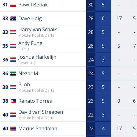
31
Pawel Bebak
30
5
-
-
33
Dave Haig
28
6
17
5
Harry van Schaik
33
28
5
-
-
Mokum Pool & Darts
Andy Fung
35
26
5
5
7
Plan B
Joshua Harkelijn
36
24
3
-
-
Boven 't IJ
36
Nezar M
24
5
-
-
B. ob
38
23
5
-
-
Mokum Pool & Darts
38
Renato Torres
23
5
9
6
David van Streepen
40
22
3
-
-
Mokum Pool & Darts
40
Marius Sandman
22
4
17
5