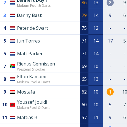
Lennert Duyn
2
86
13
2
9
Mokum Pool & Darts
3
Danny Bast
79
14
9
6
4
Peter de Swart
75
12
-
-
5
Jun Torres
71
14
17
5
5
Matt Parker
71
14
-
-
Rienus Gennissen
7
69
10
-
-
Westend Snooker
Elton Kamami
8
65
13
-
-
Mokum Pool & Darts
9
Mostafa
62
10
1
1
Youssef Jouidi
10
60
10
5
7
Mokum Pool & Darts
11
Mattias B
57
11
9
6