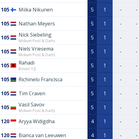
105
Miika Nikunen
5
1
-
-
105
Nathan Meyers
5
1
-
-
Nick Siebeling
105
5
1
-
-
Mokum Pool & Darts
Niels Vriesema
105
5
1
-
-
Mokum Pool & Darts
Rahadi
105
5
1
-
-
Boven 't IJ
105
Richinelo Francisca
5
1
-
-
105
Tim Craven
5
1
-
-
Vasil Savov
105
5
1
-
-
Mokum Pool & Darts
120
Aryya Widigdha
4
1
-
-
120
Bianca van Leeuwen
4
1
-
-