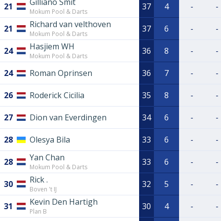
Gilliano Smit
21
37
4
-
-
Mokum Pool & Darts
Richard van velthoven
21
37
6
-
-
Mokum Pool & Darts
Hasjiem WH
24
36
8
-
-
Mokum Pool & Darts
24
Roman Oprinsen
36
7
-
-
26
Roderick Cicilia
35
8
-
-
27
Dion van Everdingen
34
6
-
-
28
Olesya Bila
33
6
-
-
Yan Chan
28
33
6
-
-
Mokum Pool & Darts
Rick .
30
32
5
-
-
Boven 't IJ
Kevin Den Hartigh
31
30
4
-
-
Plan B