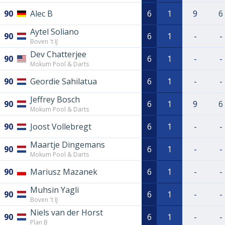
90
Alec B
6
1
9
6
Aytel Soliano
90
6
1
-
-
Boven 't IJ
Dev Chatterjee
90
6
1
-
-
Mokum Pool & Darts
90
Geordie Sahilatua
6
1
-
-
Jeffrey Bosch
90
6
1
9
6
Mokum Pool & Darts
90
Joost Vollebregt
6
1
-
-
Maartje Dingemans
90
6
1
-
-
Mokum Pool & Darts
90
Mariusz Mazanek
6
1
-
-
Muhsin Yagli
90
6
1
-
-
Boven 't IJ
Niels van der Horst
90
6
1
-
-
Plan B