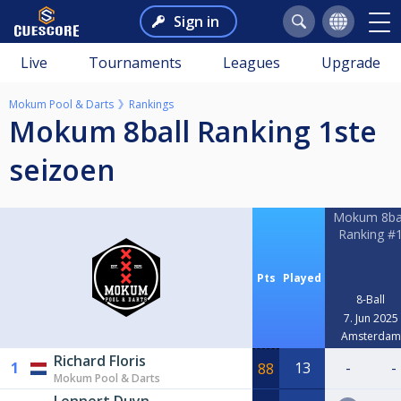
Sign in
Live
Tournaments
Leagues
Upgrade
Mokum Pool & Darts
Rankings
Mokum 8ball Ranking 1ste
seizoen
Mokum 8ba
Ranking #
Pts
Played
8-Ball
7. Jun 2025
Amsterdam
Richard Floris
1
13
-
-
88
Mokum Pool & Darts