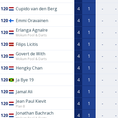
120
Cupido van den Berg
4
1
-
-
120
Emmi Oravainen
4
1
-
-
Erlanga Agnalre
120
4
1
-
-
Mokum Pool & Darts
120
Filips Licitis
4
1
-
-
Govert de With
120
4
1
-
-
Mokum Pool & Darts
120
Hengky Chan
4
1
-
-
120
Ja Bye 19
4
1
-
-
120
Jamal Ali
4
1
-
-
Jean Paul Kievit
120
4
1
-
-
Plan B
Jonathan Bachrach
120
4
1
-
-