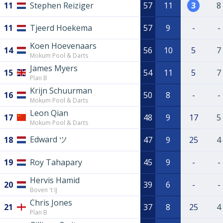
11
Stephen Reiziger
57
11
3
8
11
Tjeerd Hoekema
57
9
-
-
Koen Hoevenaars
14
56
10
5
7
Mokum Pool & Darts
James Myers
15
54
11
5
7
Plan B
Krijn Schuurman
16
50
8
-
-
Mokum Pool & Darts
Leon Qian
17
48
9
17
5
Mokum Pool & Darts
Edward ツ
18
47
9
25
4
19
Roy Tahapary
45
9
-
-
Hervis Hamid
20
39
6
-
-
Boven 't IJ
Chris Jones
21
37
8
25
4
Plan B