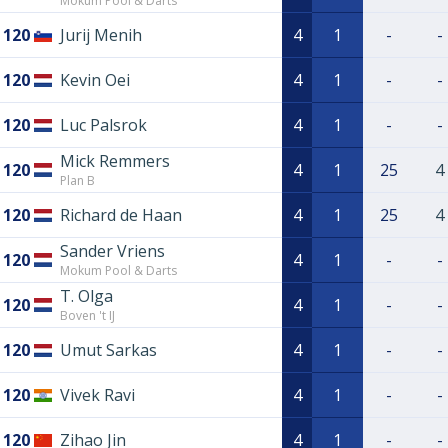
Mokum Pool & Darts
120
Jurij Menih
4
1
-
-
120
Kevin Oei
4
1
-
-
120
Luc Palsrok
4
1
-
-
Mick Remmers
120
4
1
25
4
Plan B
120
Richard de Haan
4
1
25
4
Sander Vriens
120
4
1
-
-
Mokum Pool & Darts
T. Olga
120
4
1
-
-
Boven 't IJ
120
Umut Sarkas
4
1
-
-
120
Vivek Ravi
4
1
-
-
120
Zihao Jin
4
1
-
-