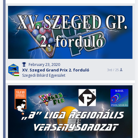
February 23, 2020
XV. Szeged Grand Prix 2. forduló
3rd /
25
Szegedi Biliárd Egyesület