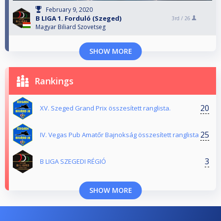
February 9, 2020
B LIGA 1. Forduló (Szeged)
3rd /
26
Magyar Biliard Szovetseg
SHOW MORE
Rankings
20
XV. Szeged Grand Prix összesített ranglista.
25
IV. Vegas Pub Amatőr Bajnokság összesített ranglista
3
B LIGA SZEGEDI RÉGIÓ
SHOW MORE