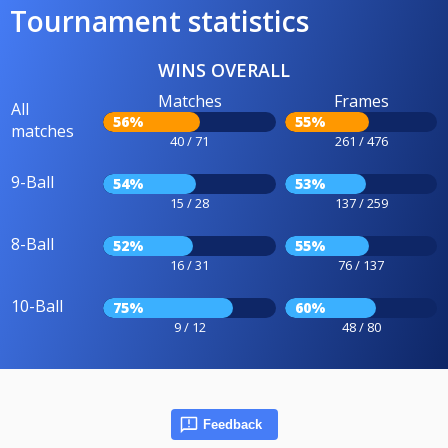
Tournament statistics
WINS OVERALL
Matches
Frames
All
56%
55%
matches
40 / 71
261 / 476
9-Ball
54%
53%
15 / 28
137 / 259
8-Ball
52%
55%
16 / 31
76 / 137
10-Ball
75%
60%
9 / 12
48 / 80
Feedback