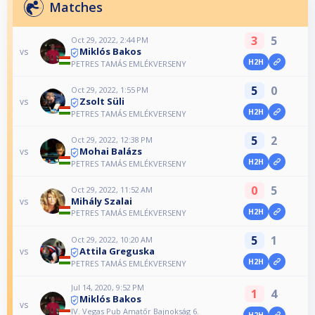
Matches
3
5
Oct 29, 2022, 2:44 PM
Miklós Bakos
vs
H2H
PETRES TAMÁS EMLÉKVERSENY
5
0
Oct 29, 2022, 1:55 PM
Zsolt Süli
vs
H2H
PETRES TAMÁS EMLÉKVERSENY
5
2
Oct 29, 2022, 12:38 PM
Mohai Balázs
vs
H2H
PETRES TAMÁS EMLÉKVERSENY
0
5
Oct 29, 2022, 11:52 AM
Mihály Szalai
vs
H2H
PETRES TAMÁS EMLÉKVERSENY
5
1
Oct 29, 2022, 10:20 AM
Attila Greguska
vs
H2H
PETRES TAMÁS EMLÉKVERSENY
Jul 14, 2020, 9:52 PM
1
4
Miklós Bakos
vs
IV. Vegas Pub Amatőr Bajnokság 6.