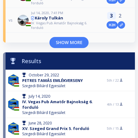
H2H
forduló
Jul 14, 2020, 7:41 PM
3
2
Károly Tulkán
vs
IV. Vegas Pub Amatőr Bajnokság 6.
H2H
forduló
SHOW MORE
Results
October 29, 2022
PETRES TAMÁS EMLÉKVERSENY
5th /
22
Szegedi Biliárd Egyesület
July 14, 2020
IV. Vegas Pub Amatőr Bajnokság 6.
4th /
13
forduló
Szegedi Biliárd Egyesület
June 28, 2020
XV. Szeged Grand Prix 5. forduló
5th /
15
Szegedi Biliárd Egyesület