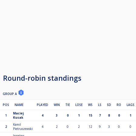
Round-robin standings
GROUP A
POS
NAME
PLAYED
WIN
TIE
LOSE
WS
LS
SD
RO
LAGS
Maciej
1
4
3
0
1
15
7
8
0
1
Kusak
Kamil
2
4
2
0
2
12
9
3
0
0
Pietruszewski
Jarosław