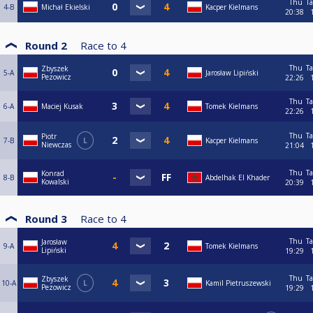
Thu
Ta
4-B
Michał Ekielski
Kacper Kielmans
20:38
Round 2
Race to
4
Thu
Ta
Zbyszek
5-A
Jarosław Lipiński
Pezowicz
22:26
Thu
Ta
6-A
Maciej Kusak
Tomek Kielmans
22:26
Thu
Ta
Piotr
7-B
L
Kacper Kielmans
Niewczas
21:04
Thu
Ta
Konrad
8-B
Abdelhak El Khader
Kowalski
20:39
Round 3
Race to
4
Thu
Ta
Jarosław
9-A
Tomek Kielmans
Lipiński
19:29
Thu
Ta
Zbyszek
10-A
L
Kamil Pietruszewski
Pezowicz
19:29