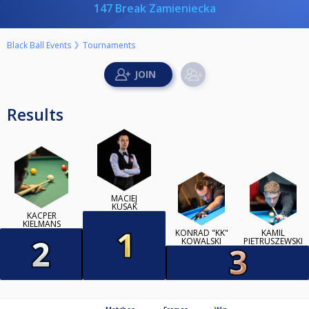
147 Break Zamieniecka
Black Ball Events
Tournaments
Results
MACIEJ
KUSAK
KACPER
KIELMANS
KONRAD "KK"
KAMIL
KOWALSKI
PIETRUSZEWSKI