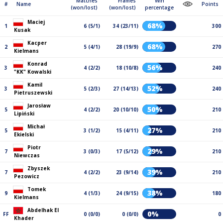
Matches
Frames
Win
#
Name
Points
(won/lost)
(won/lost)
percentage
Maciej
68%
1
6 (5/1)
34 (23/11)
300
Kusak
Kacper
68%
2
5 (4/1)
28 (19/9)
270
Kielmans
Konrad
56%
3
4 (2/2)
18 (10/8)
240
"KK" Kowalski
Kamil
52%
3
5 (2/3)
27 (14/13)
240
Pietruszewski
Jarosław
50%
5
4 (2/2)
20 (10/10)
210
Lipiński
Michał
27%
5
3 (1/2)
15 (4/11)
210
Ekielski
Piotr
29%
7
3 (0/3)
17 (5/12)
210
Niewczas
Zbyszek
39%
7
4 (2/2)
23 (9/14)
210
Pezowicz
Tomek
38%
9
4 (1/3)
24 (9/15)
180
Kielmans
Abdelhak El
0%
FF
0 (0/0)
0 (0/0)
0
Khader