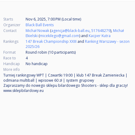
Starts
Nov 6, 2025, 7:00 PM (Local time)
Organizer
Black Ball Events
Contact
Michał Nowak
(
agencja@black-ball.eu
,
517648279
),
Michał
Ekielski
(
micekilego@gmail.com
) and
Kacper Kutra
Rankings
147 Break Championship XXIII
and
Ranking Warszawy - sezon
2025/26
Format
Round robin (10
participants
)
Race to
4
Handicap
No handicap
More info
Turniej rankingowy WPT | Czwartki 19:00 | klub 147 Break Zamieniecka |
odmiana multiball | wpisowe 60 zł | system grupowy
Zapraszamy do nowego sklepu bilardowego Shooters - sklep dla graczy!
www.sklepbilardowy.eu