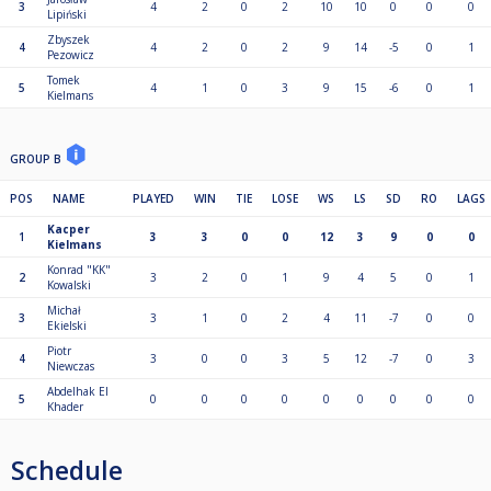
3
4
2
0
2
10
10
0
0
0
Lipiński
Zbyszek
4
4
2
0
2
9
14
-5
0
1
Pezowicz
Tomek
5
4
1
0
3
9
15
-6
0
1
Kielmans
GROUP B
POS
NAME
PLAYED
WIN
TIE
LOSE
WS
LS
SD
RO
LAGS
Kacper
1
3
3
0
0
12
3
9
0
0
Kielmans
Konrad "KK"
2
3
2
0
1
9
4
5
0
1
Kowalski
Michał
3
3
1
0
2
4
11
-7
0
0
Ekielski
Piotr
4
3
0
0
3
5
12
-7
0
3
Niewczas
Abdelhak El
5
0
0
0
0
0
0
0
0
0
Khader
Schedule