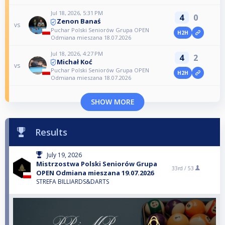
Jul 18, 2026, 5:31 PM
4
0
Zenon Banaś
vs
Puchar Polski Seniorów Grupa OPEN
H2H
Odmiana mieszana 18.07.2026
Jul 18, 2026, 4:27 PM
4
2
Michał Koć
vs
Puchar Polski Seniorów Grupa OPEN
H2H
Odmiana mieszana 18.07.2026
SHOW MORE
Results
July 19, 2026
Mistrzostwa Polski Seniorów Grupa
33rd /
53
OPEN Odmiana mieszana 19.07.2026
STREFA BILLIARDS&DARTS