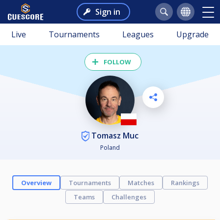
Sign in
Live
Tournaments
Leagues
Upgrade
FOLLOW
Tomasz Muc
Poland
Overview
Tournaments
Matches
Rankings
Teams
Challenges