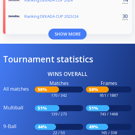
Ranking DEKADA CUP 2024
30
Ranking DEKADA CUP 2023/24
SHOW MORE
Tournament statistics
WINS OVERALL
Matches
Frames
All matches
50%
50%
170 / 342
951 / 1887
Multiball
51%
51%
139 / 273
743 / 1468
9-Ball
44%
49%
22 / 50
165 / 338