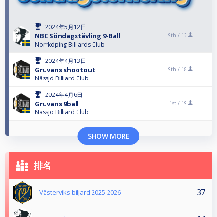
2024年5月12日
NBC Söndagstävling 9-Ball
9th /
12
Norrköping Billiards Club
2024年4月13日
Gruvans shootout
9th /
18
Nässjö Billiard Club
2024年4月6日
Gruvans 9ball
1st /
19
Nässjö Billiard Club
SHOW MORE
排名
37
Västerviks biljard 2025-2026