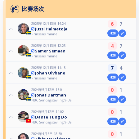
比赛场次
6
7
2025年12月13日 14:24
Jussi Halmetoja
vs
H2H
Prinsens minne
4
7
2025年12月13日 12:23
Samer Semaan
vs
H2H
Prinsens minne
7
4
2025年12月13日 11:18
Johan Ulvbane
vs
H2H
Prinsens minne
0
1
2024年5月12日 16:01
Jonas Dartman
vs
H2H
NBC Söndagstävling 9-Ball
0
1
2024年5月12日 14:02
Dante Tung Do
vs
H2H
NBC Söndagstävling 9-Ball
0
1
2024年4月6日 18:50
Albin Haraldsson
vs