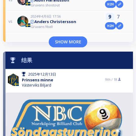
H2H
Gruvans shootout
9
7
2024年4月6日 17:56
Anders Christersson
vs
H2H
Gruvans 9ball
SHOW MORE
结果
2025年12月13日
Prinsens minne
9th /
18
Västerviks Biljard