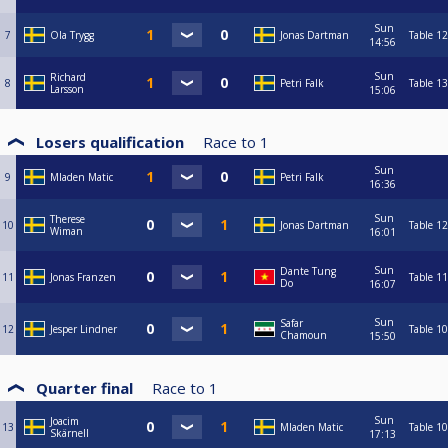
Sun
7
Ola Trygg
Jonas Dartman
Table 12
14:56
Sun
Richard
8
Petri Falk
Table 13
Larsson
15:06
Losers qualification
Race to
1
Sun
9
Mladen Matic
Petri Falk
16:36
Sun
Therese
10
Jonas Dartman
Table 12
Wiman
16:01
Sun
Dante Tung
11
Jonas Franzen
Table 11
Do
16:07
Sun
Safar
12
Jesper Lindner
Table 10
Chamoun
15:50
Quarter final
Race to
1
Sun
Joacim
13
Mladen Matic
Table 10
Skärnell
17:13