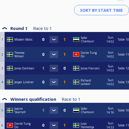
7 = 55
8 = 65
9 = 75
Obs!!! Starttid på söndag kl.13:15
Round 1
Race to
1
Sun
Safar
1
Mladen Matic
Table 10
Chamoun
14:02
Sun
Therese
Dante Tung
2
Table 11
Wiman
Do
14:02
Sun
3
Jonas Dartman
Jonas Franzen
Table 12
14:02
Sun
Richard
4
Jesper Lindner
Table 13
Larsson
14:02
Winners qualification
Race to
1
Sun
Joacim
Safar
5
Table 10
Skärnell
Chamoun
14:16
Sun
Dante Tung
Jussi
6
Table 11
Do
Halmetoja
14:53