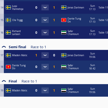
Sun
Jussi
14
Jonas Dartman
Table 11
Halmetoja
17:13
Sun
Dante Tung
15
Ola Trygg
Table 12
Do
17:13
Sun
Richard
Safar
16
Table 13
Larsson
Chamoun
17:13
Semi final
Race to
1
Sun
17
Mladen Matic
Jonas Dartman
19:06
Sun
Dante Tung
Safar
18
Do
Chamoun
18:42
Final
Race to
1
Sun
Safar
19
Mladen Matic
Chamoun
19:06