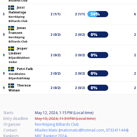
Billiards Club
Jussi
Halmetoja
50%
5
2 (1/1)
2 (1/1)
6
Norrköping
Billiards Club
Jonas
Franzen
0%
9
2 (0/2)
2 (0/2)
2
Norrköping
Billiards Club
Jesper
Lindner
0%
9
2 (0/2)
2 (0/2)
2
Biljardklubben
Söder
Petri Falk
0%
9
2 (0/2)
2 (0/2)
2
Stockholms
Biljardsällskap
Therese
0%
9
2 (0/2)
2 (0/2)
2
Wiman
Starts
May 12, 2024, 1:15 PM (Local time)
Entry deadline
May 10, 2024, 11:59 PM (Local time)
Organizer
Norrköping Billiards Club
Contact
Mladen Matic
(
maticmatic@hotmail.com
,
0732411444
)
Rankings
NBC Ranking 2024-