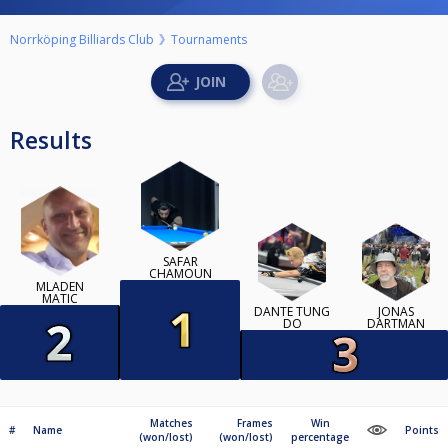
Norrköping Billiards Club
Tournaments
Results
SAFAR
CHAMOUN
MLADEN
MATIC
DANTE TUNG
JONAS
DO
DARTMAN
Matches
Frames
Win
#
Name
Points
(won/lost)
(won/lost)
percentage