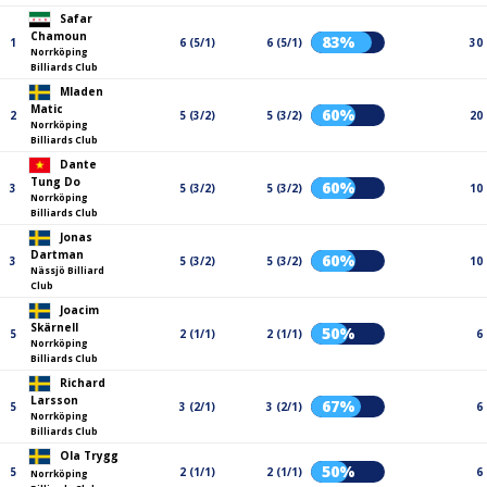
Safar
Chamoun
83%
1
6 (5/1)
6 (5/1)
30
Norrköping
Billiards Club
Mladen
Matic
60%
2
5 (3/2)
5 (3/2)
20
Norrköping
Billiards Club
Dante
Tung Do
60%
3
5 (3/2)
5 (3/2)
10
Norrköping
Billiards Club
Jonas
Dartman
60%
3
5 (3/2)
5 (3/2)
10
Nässjö Billiard
Club
Joacim
Skärnell
50%
5
2 (1/1)
2 (1/1)
6
Norrköping
Billiards Club
Richard
Larsson
67%
5
3 (2/1)
3 (2/1)
6
Norrköping
Billiards Club
Ola Trygg
50%
5
2 (1/1)
2 (1/1)
6
Norrköping