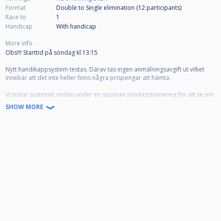
Format
Double to Single elimination (12
participants
)
Race to
1
Handicap
With handicap
More info
Obs!!! Starttid på söndag kl.13:15
Nytt handikappsystem testas. Därav tas ingen anmälningsavgift ut vilket
innebär att det inte heller finns några prispengar att hämta.
Vi testar systemet nedan under en spontan söndagsturnering för att se om
det jämnar ut förutsättningarna för alla, oavsett spelarnivå just under
SHOW MORE
klubbtävlingar.
Turneringen kommer att spelas efter de regler som används i klubbligorna
under APA, American Poolplayers Association, även kallat ”Equalizer®
Handicap System”.
Spelarna delas utifrån sin spelnivå in i 9 olika nivåer, där 1 är lägst nivå och
9 är den högsta.
Utifrån sin nivå behöver man sedan göra ett visst antal poäng för att vinna.
Boll 1–8 ger 1 poäng vardera medan 9:an ger 2 poäng.
Exempel:
”Kalle” är en nivå 4 och möter ”Stella” som är en nivå 6.
För att vinna behöver Kalle 31 poäng för vinst, medan Stella enligt tabellen