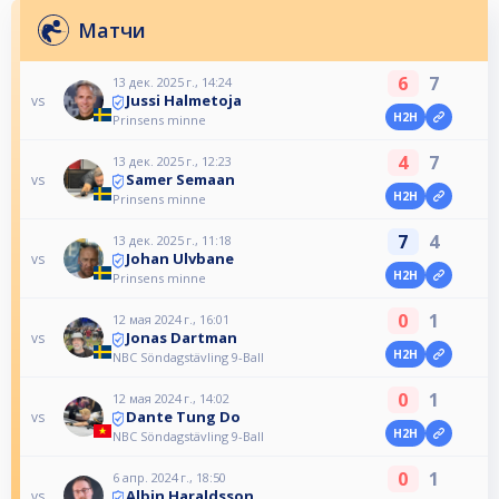
Матчи
6
7
13 дек. 2025 г., 14:24
Jussi Halmetoja
vs
H2H
Prinsens minne
4
7
13 дек. 2025 г., 12:23
Samer Semaan
vs
H2H
Prinsens minne
7
4
13 дек. 2025 г., 11:18
Johan Ulvbane
vs
H2H
Prinsens minne
0
1
12 мая 2024 г., 16:01
Jonas Dartman
vs
H2H
NBC Söndagstävling 9-Ball
0
1
12 мая 2024 г., 14:02
Dante Tung Do
vs
H2H
NBC Söndagstävling 9-Ball
0
1
6 апр. 2024 г., 18:50
Albin Haraldsson
vs