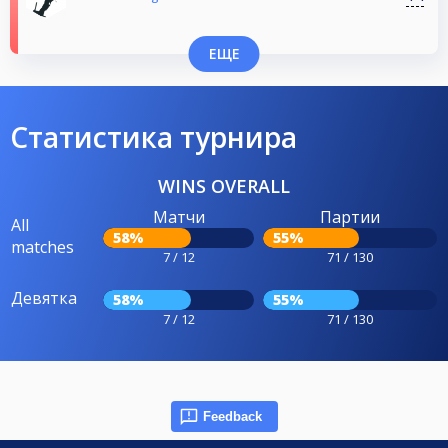
ЕЩЕ
Статистика турнира
WINS OVERALL
Матчи
Партии
All
58%
55%
matches
7 / 12
71 / 130
Девятка
58%
55%
7 / 12
71 / 130
Feedback