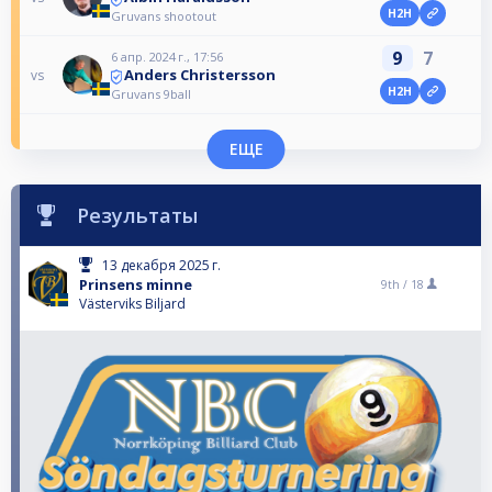
H2H
Gruvans shootout
9
7
6 апр. 2024 г., 17:56
Anders Christersson
vs
H2H
Gruvans 9ball
ЕЩЕ
Результаты
13 декабря 2025 г.
Prinsens minne
9th /
18
Västerviks Biljard