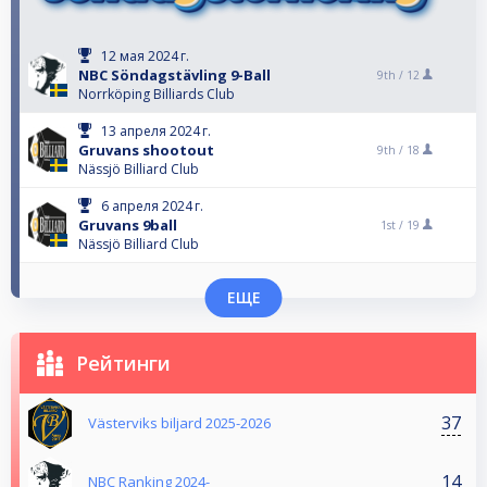
12 мая 2024 г.
NBC Söndagstävling 9-Ball
9th /
12
Norrköping Billiards Club
13 апреля 2024 г.
Gruvans shootout
9th /
18
Nässjö Billiard Club
6 апреля 2024 г.
Gruvans 9ball
1st /
19
Nässjö Billiard Club
ЕЩЕ
Рейтинги
37
Västerviks biljard 2025-2026
14
NBC Ranking 2024-