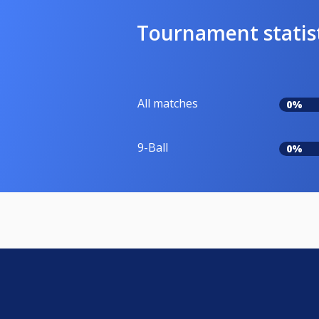
Tournament statis
All matches
0%
9-Ball
0%