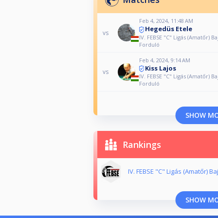
Feb 4, 2024, 11:48 AM
Hegedüs Etele
vs
IV. FEBSE "C" Ligás (Amatőr) Ba
Forduló
Feb 4, 2024, 9:14 AM
Kiss Lajos
vs
IV. FEBSE "C" Ligás (Amatőr) Ba
Forduló
SHOW M
Rankings
IV. FEBSE "C" Ligás (Amatőr) B
SHOW M