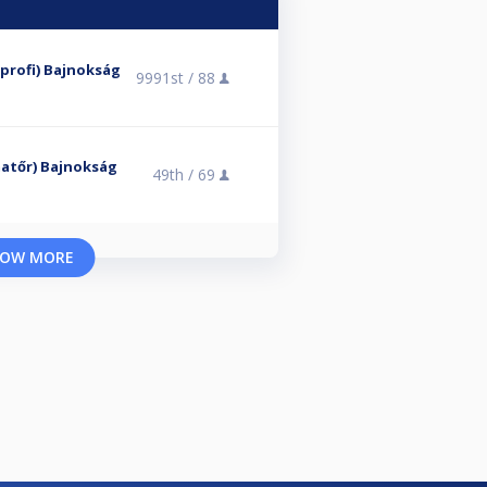
élprofi) Bajnokság
9991st /
88
Amatőr) Bajnokság
49th /
69
OW MORE