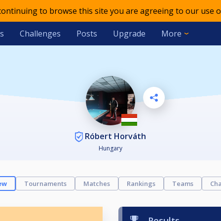
 continuing to browse this site you are agreeing to our use o
s
Challenges
Posts
Upgrade
More
Róbert Horváth
Hungary
ew
Tournaments
Matches
Rankings
Teams
Cha
Results