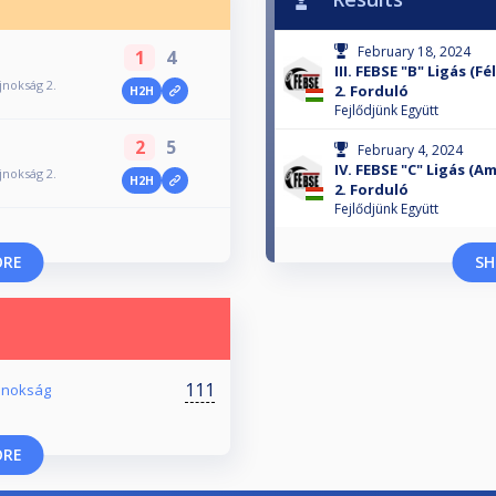
February 18, 2024
1
4
III. FEBSE "B" Ligás (F
jnokság 2.
2. Forduló
H2H
Fejlődjünk Együtt
2
5
February 4, 2024
IV. FEBSE "C" Ligás (
jnokság 2.
H2H
2. Forduló
Fejlődjünk Együtt
ORE
SH
111
ajnokság
ORE