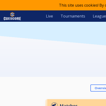
This site uses cookies! By
Live
Tournaments
League
Overvi
Matches