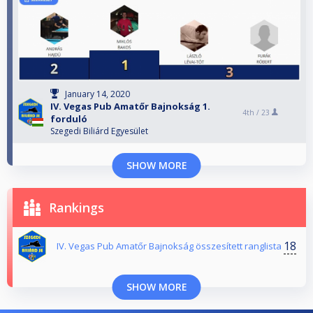
January 14, 2020
IV. Vegas Pub Amatőr Bajnokság 1.
4th /
23
forduló
Szegedi Biliárd Egyesület
SHOW MORE
Rankings
18
IV. Vegas Pub Amatőr Bajnokság összesített ranglista
SHOW MORE