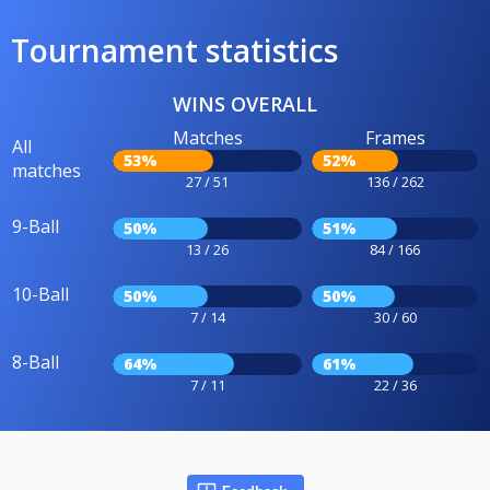
Tournament statistics
WINS OVERALL
Matches
Frames
All
53%
52%
matches
27 / 51
136 / 262
9-Ball
50%
51%
13 / 26
84 / 166
10-Ball
50%
50%
7 / 14
30 / 60
8-Ball
64%
61%
7 / 11
22 / 36