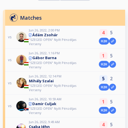
Matches
Jun 26, 2022, 2:00 PM
4
5
Ádám Zsohár
vs
"SZEGED OPEN" Nyílt Pénzdíjas
H2H
Verseny
Jun 26, 2022, 1:16 PM
1
5
Gábor Barna
vs
"SZEGED OPEN" Nyílt Pénzdíjas
H2H
Verseny
Jun 26, 2022, 12:14 PM
5
2
Mihály Szalai
vs
"SZEGED OPEN" Nyílt Pénzdíjas
H2H
Verseny
Jun 26, 2022, 10:59 AM
1
5
Damir Culjak
vs
"SZEGED OPEN" Nyílt Pénzdíjas
H2H
Verseny
Jun 26, 2022, 9:49 AM
4
5
Csaba Jéhn