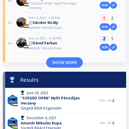
vs
"SZEGED OPEN" Nyílt Pénzdíjas
H2H
Verseny
1
2
Dec 4, 2021, 1:30 PM
Sándor Király
vs
H2H
Amatőr Mikulás Kupa
2
1
Dec 4, 2021, 12:40 PM
Dávid Farkas
vs
H2H
Amatőr Mikulás Kupa
SHOW MORE
Results
June 26, 2022
"SZEGED OPEN" Nyílt Pénzdíjas
17th /
24
Verseny
Szegedi Biliárd Egyesület
December 4, 2021
Amatőr Mikulás Kupa
9th /
28
Szegedi Biliárd Egyesület