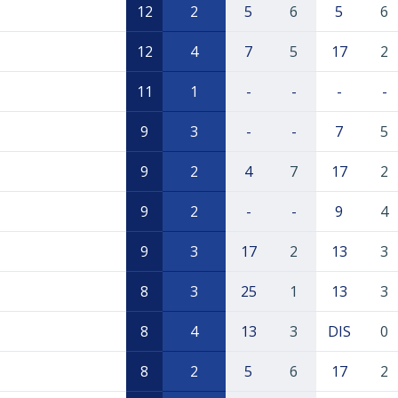
12
2
5
6
5
6
12
4
7
5
17
2
11
1
-
-
-
-
9
3
-
-
7
5
9
2
4
7
17
2
9
2
-
-
9
4
9
3
17
2
13
3
8
3
25
1
13
3
8
4
13
3
DIS
0
8
2
5
6
17
2