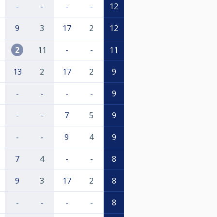
-
-
-
-
12
9
3
17
2
12
2
11
-
-
11
13
2
17
2
9
-
-
-
-
9
-
-
7
5
9
-
-
9
4
9
7
4
-
-
8
9
3
17
2
8
-
-
-
-
8