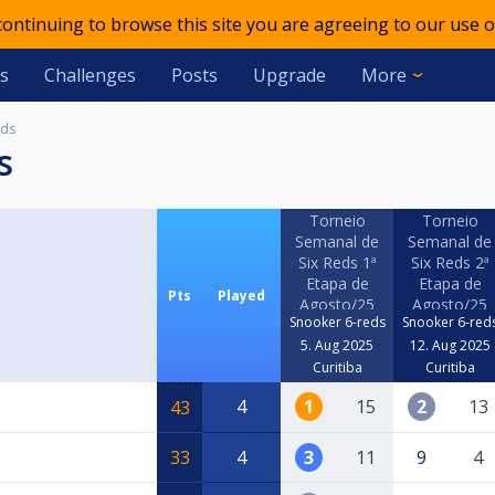
 continuing to browse this site you are agreeing to our use o
s
Challenges
Posts
Upgrade
More
eds
s
Torneio
Torneio
Semanal de
Semanal de
Six Reds 1ª
Six Reds 2ª
Etapa de
Etapa de
Pts
Played
Agosto/25
Agosto/25
Snooker 6-reds
Snooker 6-red
5. Aug 2025
12. Aug 2025
Curitiba
Curitiba
4
1
15
2
13
43
33
4
3
11
9
4