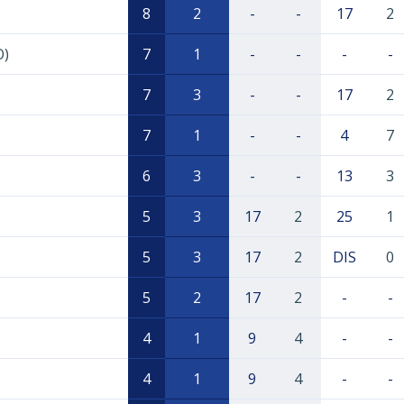
8
2
-
-
17
2
O)
7
1
-
-
-
-
7
3
-
-
17
2
7
1
-
-
4
7
6
3
-
-
13
3
5
3
17
2
25
1
5
3
17
2
DIS
0
5
2
17
2
-
-
4
1
9
4
-
-
4
1
9
4
-
-