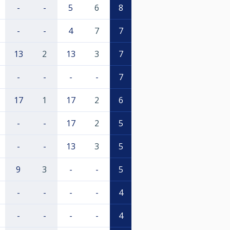
-
-
5
6
8
-
-
4
7
7
13
2
13
3
7
-
-
-
-
7
17
1
17
2
6
-
-
17
2
5
-
-
13
3
5
9
3
-
-
5
-
-
-
-
4
-
-
-
-
4