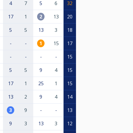
4
7
5
6
32
17
1
2
13
20
5
5
13
3
18
-
-
1
15
17
-
-
-
-
15
5
5
9
4
15
17
1
25
1
15
13
2
9
4
14
3
9
-
-
13
9
3
13
3
12