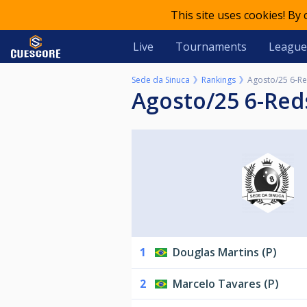
This site uses cookies! By
Live
Tournaments
League
Sede da Sinuca
Rankings
Agosto/25 6-R
Agosto/25 6-Red
1
Douglas Martins (P)
2
Marcelo Tavares (P)