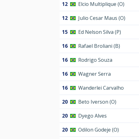
12
Elcio Multiplique (O)
12
Julio Cesar Maus (O)
15
Ed Nelson Silva (P)
16
Rafael Broliani (B)
16
Rodrigo Souza
16
Wagner Serra
16
Wanderlei Carvalho
20
Beto Iverson (O)
20
Dyego Alves
20
Odilon Godeje (O)