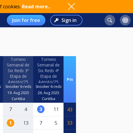
f cookies.
Read more..
Join for free
Sign in
Torneio
Torneio
Semanal de
Semanal de
Six Reds 3ª
Six Reds 4ª
Etapa de
Etapa de
Pts
Agosto/25
Agosto/25
s
Snooker 6-reds
Snooker 6-reds
19. Aug 2025
26. Aug 2025
Curitiba
Curitiba
7
4
3
11
43
1
13
7
5
33