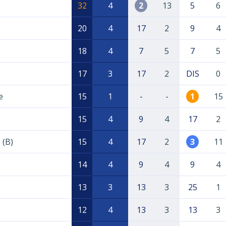
32
4
2
13
5
6
20
4
17
2
9
4
18
4
7
5
7
5
17
3
17
2
DIS
0
e
15
1
-
-
1
15
15
4
9
4
17
2
 (B)
15
4
17
2
3
11
14
4
9
4
9
4
13
3
13
3
25
1
12
4
13
3
13
3