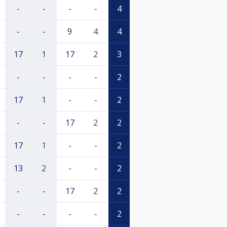
-
-
-
-
4
-
-
9
4
4
17
1
17
2
3
-
-
-
-
2
17
1
-
-
2
-
-
17
2
2
17
1
-
-
2
13
2
-
-
2
-
-
17
2
2
-
-
-
-
2