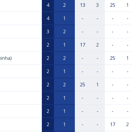
4
2
13
3
25
1
4
1
-
-
-
-
3
2
-
-
-
-
2
1
17
2
-
-
uinha)
2
2
-
-
25
1
2
1
-
-
-
-
2
2
25
1
-
-
2
1
-
-
-
-
2
1
-
-
-
-
2
1
-
-
17
2