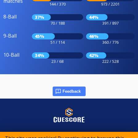
matches
144 / 370
973 / 2201
8-Ball
37%
44%
70 / 188
391 / 897
9-Ball
45%
46%
51 / 114
360 / 776
10-Ball
34%
42%
23 / 68
222 / 528
Feedback
© 2015-2026 CueScore International