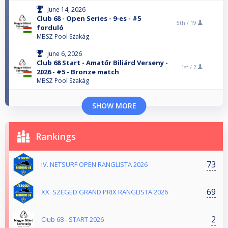
June 14, 2026
Club 68 - Open Series - 9-es - #5
5th /
19
forduló
MBSZ Pool Szakág
June 6, 2026
Club 68 Start - Amatőr Biliárd Verseny -
1st /
2
2026 - #5 - Bronze match
MBSZ Pool Szakág
SHOW MORE
Rankings
73
IV. NETSURF OPEN RANGLISTA 2026
69
XX. SZEGED GRAND PRIX RANGLISTA 2026
2
Club 68 - START 2026