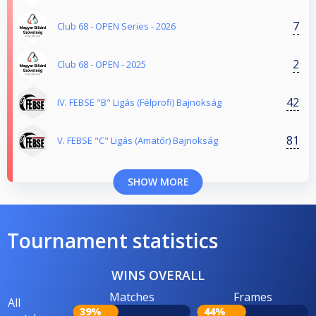
7
Club 68 - OPEN Series - 2026
2
Club 68 - OPEN - 2025
42
IV. FEBSE "B" Ligás (Félprofi) Bajnokság
81
V. FEBSE "C" Ligás (Amatőr) Bajnokság
SHOW MORE
Tournament statistics
WINS OVERALL
Matches
Frames
All
39%
44%