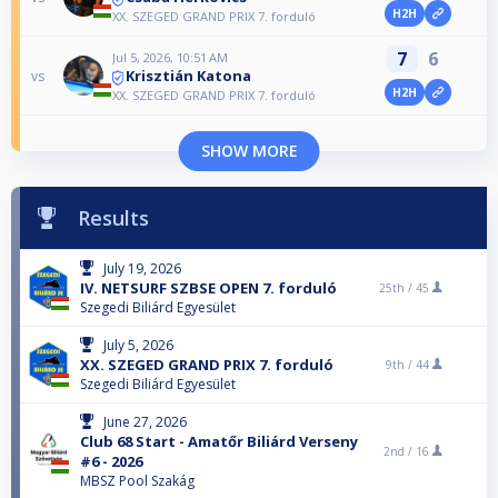
H2H
XX. SZEGED GRAND PRIX 7. forduló
7
6
Jul 5, 2026, 10:51 AM
Krisztián Katona
vs
H2H
XX. SZEGED GRAND PRIX 7. forduló
SHOW MORE
Results
July 19, 2026
IV. NETSURF SZBSE OPEN 7. forduló
25th /
45
Szegedi Biliárd Egyesület
July 5, 2026
XX. SZEGED GRAND PRIX 7. forduló
9th /
44
Szegedi Biliárd Egyesület
June 27, 2026
Club 68 Start - Amatőr Biliárd Verseny
2nd /
16
#6 - 2026
MBSZ Pool Szakág