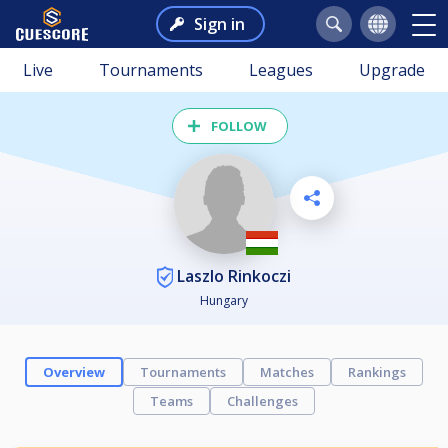
Sign in
Live
Tournaments
Leagues
Upgrade
FOLLOW
Laszlo Rinkoczi
Hungary
Overview
Tournaments
Matches
Rankings
Teams
Challenges