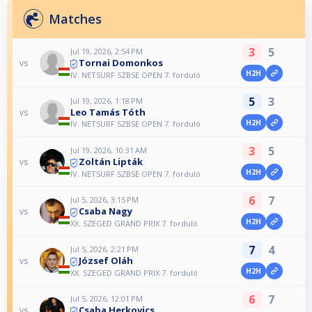
Matches
3
5
Jul 19, 2026, 2:54 PM
Tornai Domonkos
vs
H2H
IV. NETSURF SZBSE OPEN 7. forduló
5
3
Jul 19, 2026, 1:18 PM
Leo Tamás Tóth
vs
H2H
IV. NETSURF SZBSE OPEN 7. forduló
3
5
Jul 19, 2026, 10:31 AM
Zoltán Lipták
vs
H2H
IV. NETSURF SZBSE OPEN 7. forduló
6
7
Jul 5, 2026, 3:15 PM
Csaba Nagy
vs
H2H
XX. SZEGED GRAND PRIX 7. forduló
7
4
Jul 5, 2026, 2:21 PM
József Oláh
vs
H2H
XX. SZEGED GRAND PRIX 7. forduló
6
7
Jul 5, 2026, 12:01 PM
Csaba Herkovics
vs