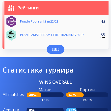
Рейтинги
43
Purple Pool ranking 22/23
55
PLAN B AMSTERDAM HERFSTRANKING 2019
ЕЩЕ
Статистика турнира
WINS OVERALL
Матчи
Партии
All matches
40%
42%
4 / 10
19 / 45
Девятка
0%
25%