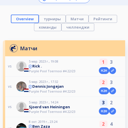
Overview
турниры
Матчи
Рейтинги
команды
челленджи
Матчи
1
3
5 мар. 2023 г., 19:08
Rick .
vs
H2H
Purple Pool Toernooi #4 22/23
2
3
5 мар. 2023 г., 17:32
Dennis Jongejan
vs
H2H
Purple Pool Toernooi #4 22/23
3
2
5 мар. 2023 г., 14:24
Sjoerd van Heiningen
vs
H2H
Purple Pool Toernooi #4 22/23
8 окт. 2019 г., 23:24
2
4
Ben Zaza