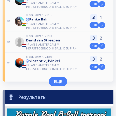
vs
*PLAN B AMSTERDAM //
H2H
HERFSTTOERNOOI 8-BALL 10EU P.P.*
8 окт. 2019 г., 22:35
3
1
Panko Bali
vs
*PLAN B AMSTERDAM //
H2H
HERFSTTOERNOOI 8-BALL 10EU P.P.*
8 окт. 2019 г., 22:03
3
2
David van Streepen
vs
*PLAN B AMSTERDAM //
H2H
HERFSTTOERNOOI 8-BALL 10EU P.P.*
8 окт. 2019 г., 21:30
3
2
Vincent Vijfvinkel
vs
*PLAN B AMSTERDAM //
H2H
HERFSTTOERNOOI 8-BALL 10EU P.P.*
ЕЩЕ
Результаты