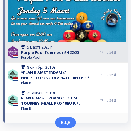
5 марта 2023 г.
Purple Pool Toernooi #4 22/23
17th /
34
Purple Pool
8 октября 2019 г.
*PLAN B AMSTERDAM //
5th /
22
HERFSTTOERNOOI 8-BALL 10EU P.P.*
Plan B
29 августа 2019 г.
PLAN B AMSTERDAM // HOUSE
17th /
24
TOURNEY 9-BALL PRO 10EU P.P.
Plan B
ЕЩЕ