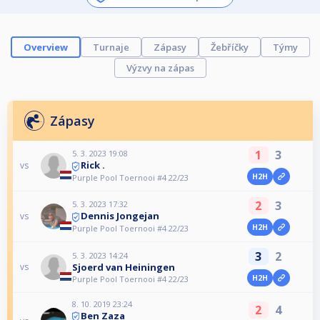
Overview
Turnaje
Zápasy
Žebříčky
Týmy
Výzvy na zápas
Zápasy
1
3
5. 3. 2023 19:08
Rick .
vs
H2H
Purple Pool Toernooi #4 22/23
2
3
5. 3. 2023 17:32
Dennis Jongejan
vs
H2H
Purple Pool Toernooi #4 22/23
3
2
5. 3. 2023 14:24
Sjoerd van Heiningen
vs
H2H
Purple Pool Toernooi #4 22/23
8. 10. 2019 23:24
2
4
Ben Zaza