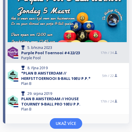
5. března 2023
Purple Pool Toernooi #4 22/23
17th /
34
Purple Pool
8. října 2019
*PLAN B AMSTERDAM //
5th /
22
HERFSTTOERNOOI 8-BALL 10EU P.P.*
Plan B
29. srpna 2019
PLAN B AMSTERDAM // HOUSE
17th /
24
TOURNEY 9-BALL PRO 10EU P.P.
Plan B
UKAŽ VÍCE