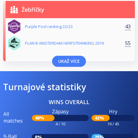
Žebříčky
43
Purple Pool ranking 22/23
55
PLAN B AMSTERDAM HERFSTRANKING 2019
UKAŽ VÍCE
Turnajové statistiky
WINS OVERALL
Zápasy
Hry
All
40%
42%
matches
4 / 10
19 / 45
9-Ball
0%
25%