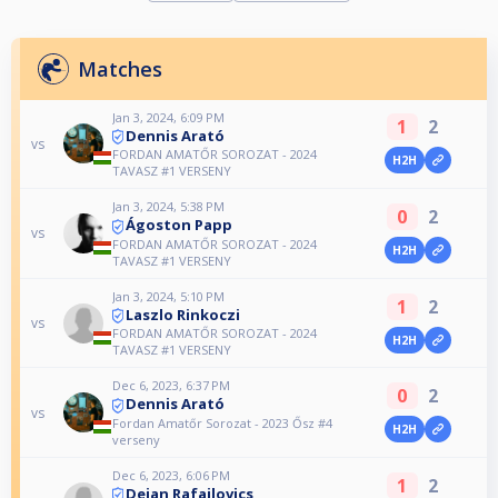
Matches
Jan 3, 2024, 6:09 PM
1
2
Dennis Arató
vs
FORDAN AMATŐR SOROZAT - 2024
H2H
TAVASZ #1 VERSENY
Jan 3, 2024, 5:38 PM
0
2
Ágoston Papp
vs
FORDAN AMATŐR SOROZAT - 2024
H2H
TAVASZ #1 VERSENY
Jan 3, 2024, 5:10 PM
1
2
Laszlo Rinkoczi
vs
FORDAN AMATŐR SOROZAT - 2024
H2H
TAVASZ #1 VERSENY
Dec 6, 2023, 6:37 PM
0
2
Dennis Arató
vs
Fordan Amatőr Sorozat - 2023 Ősz #4
H2H
verseny
Dec 6, 2023, 6:06 PM
1
2
Dejan Rafajlovics