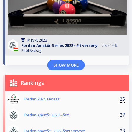
May 4, 2022
Fordan Amatőr Series 2022 - #5 verseny
2nd /
14
Pool Szakág
SHOW MORE
Rankings
25
Fordan 2024 Tavasz
27
Fordan Amatőr 2023 - ősz
23
Fordan Amatőr - 2022 őszi sorozat