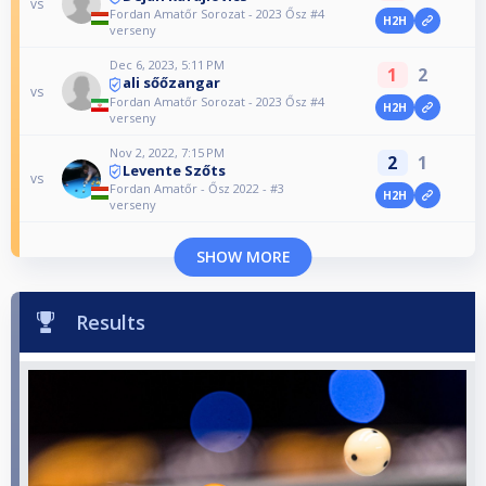
vs
Fordan Amatőr Sorozat - 2023 Ősz #4
H2H
verseny
Dec 6, 2023, 5:11 PM
1
2
ali sőőzangar
vs
Fordan Amatőr Sorozat - 2023 Ősz #4
H2H
verseny
Nov 2, 2022, 7:15 PM
2
1
Levente Szőts
vs
Fordan Amatőr - Ősz 2022 - #3
H2H
verseny
SHOW MORE
Results