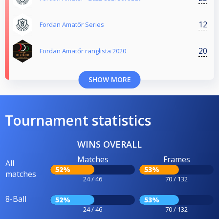
12
Fordan Amatőr Series
20
Fordan Amatőr ranglista 2020
SHOW MORE
Tournament statistics
WINS OVERALL
Matches
Frames
All
52%
53%
matches
24 / 46
70 / 132
8-Ball
52%
53%
24 / 46
70 / 132