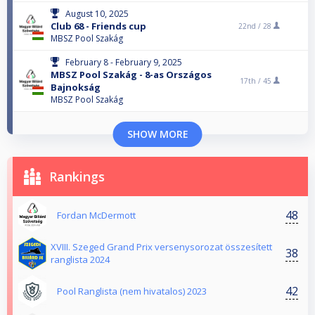
August 10, 2025
Club 68 - Friends cup
22nd /
28
MBSZ Pool Szakág
February 8 - February 9, 2025
MBSZ Pool Szakág - 8-as Országos
17th /
45
Bajnokság
MBSZ Pool Szakág
SHOW MORE
Rankings
48
Fordan McDermott
XVIII. Szeged Grand Prix versenysorozat összesített
38
ranglista 2024
42
Pool Ranglista (nem hivatalos) 2023