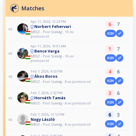
Matches
Apr 11, 2026, 12:23 PM
6
7
Norbert Fehervari
vs
MBSZ - Pool Szakág - 10-es
H2H
pontszerző
Apr 11, 2026, 10:01 AM
1
7
Bence Varga
vs
MBSZ - Pool Szakág - 10-es
H2H
pontszerző
4
6
Feb 7, 2026, 4:53 PM
Ákos Boros
vs
H2H
MBSZ - Pool Szakág - 8-as pontszerző
3
6
Feb 7, 2026, 2:52 PM
Horváth Tamás
vs
H2H
MBSZ - Pool Szakág - 8-as pontszerző
6
3
Feb 7, 2026, 12:12 PM
Nagy László
vs
H2H
MBSZ - Pool Szakág - 8-as pontszerző
Feb 7, 2026, 9:09 AM