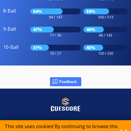
8-Ball
64%
58%
94 / 147
300 / 513
9-Ball
47%
46%
17 / 36
66 / 143
10-Ball
37%
45%
10 / 27
130 / 292
Feedback
© 2015-2026 CueScore International
This site uses cookies! By continuing to browse this