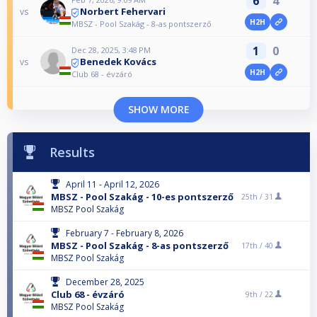
6
4
Norbert Fehervari
vs
H2H
MBSZ - Pool Szakág - 8-as pontszerző
1
0
Dec 28, 2025, 3:48 PM
Benedek Kovács
vs
H2H
Club 68 - évzáró
SHOW MORE
Results
April 11 - April 12, 2026
MBSZ - Pool Szakág - 10-es pontszerző
25th /
31
MBSZ Pool Szakág
February 7 - February 8, 2026
MBSZ - Pool Szakág - 8-as pontszerző
17th /
40
MBSZ Pool Szakág
December 28, 2025
Club 68 - évzáró
9th /
22
MBSZ Pool Szakág