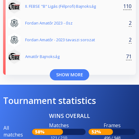
110
II. FEBSE "B" Ligás (Félprofi) Bajnokság
2
Fordan Amatőr 2023 - ősz
2
Fordan Amatőr - 2023 tavaszi sorozat
71
Amatőr Bajnokság
SHOW MORE
Tournament statistics
WINS OVERALL
Matches
Frames
All
58%
52%
matches
121 / 210
496 / 948