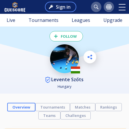
Sign in
Live
Tournaments
Leagues
Upgrade
FOLLOW
Levente Szőts
Hungary
Overview
Tournaments
Matches
Rankings
Teams
Challenges