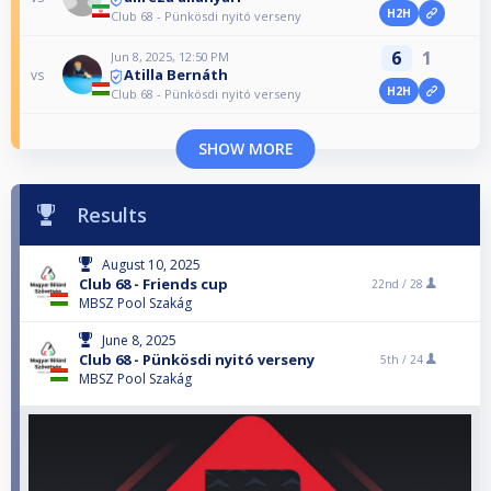
H2H
Club 68 - Pünkösdi nyitó verseny
6
1
Jun 8, 2025, 12:50 PM
Atilla Bernáth
vs
H2H
Club 68 - Pünkösdi nyitó verseny
SHOW MORE
Results
August 10, 2025
Club 68 - Friends cup
22nd /
28
MBSZ Pool Szakág
June 8, 2025
Club 68 - Pünkösdi nyitó verseny
5th /
24
MBSZ Pool Szakág