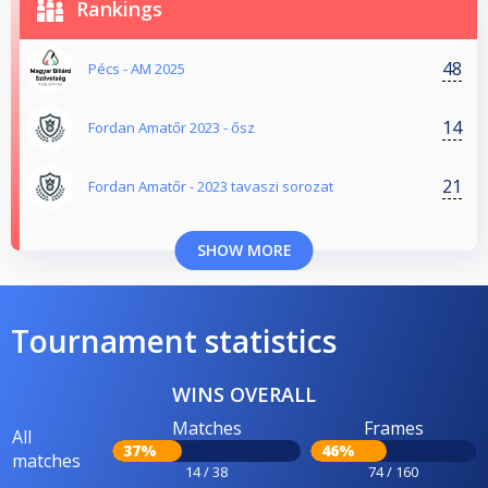
Rankings
48
Pécs - AM 2025
14
Fordan Amatőr 2023 - ősz
21
Fordan Amatőr - 2023 tavaszi sorozat
SHOW MORE
Tournament statistics
WINS OVERALL
Matches
Frames
All
37%
46%
matches
14 / 38
74 / 160