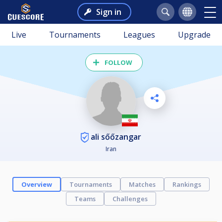
Sign in
Live
Tournaments
Leagues
Upgrade
FOLLOW
ali sőőzangar
Iran
Overview
Tournaments
Matches
Rankings
Teams
Challenges