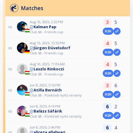
Matches
3
5
Aug 10, 2025, 2:32 PM
Kalman Pap
vs
H2H
Club 68 - Friends cup
4
5
Aug 10, 2025, 12:55 PM
Jürgen Düvelsdorf
vs
H2H
Club 68 - Friends cup
4
5
Aug 10, 2025, 11:06 AM
Laszlo Rinkoczi
vs
H2H
Club 68 - Friends cup
3
6
Jun 8, 2025, 5:16 PM
Atilla Bernáth
vs
H2H
Club 68 - Pünkösdi nyitó verseny
6
2
Jun 8, 2025, 4:16 PM
Balàzs Sáfárik
vs
H2H
Club 68 - Pünkösdi nyitó verseny
6
4
Jun 8, 2025, 2:46 PM
alireza allahyari
vs