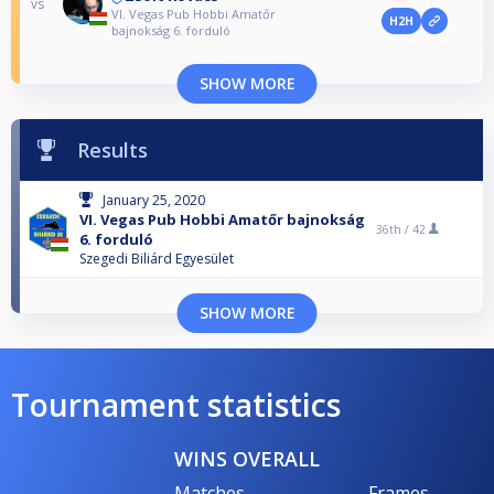
vs
VI. Vegas Pub Hobbi Amatőr
H2H
bajnokság 6. forduló
SHOW MORE
Results
January 25, 2020
VI. Vegas Pub Hobbi Amatőr bajnokság
36th /
42
6. forduló
Szegedi Biliárd Egyesület
SHOW MORE
Tournament statistics
WINS OVERALL
Matches
Frames