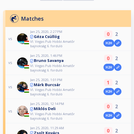
Matches
Jan 25, 2020, 2:27 PM
0
2
Géza Csüllög
vs
VI. Vegas Pub Hobbi Amatőr
H2H
bajnokság 6. forduló
Jan 25, 2020, 1:46 PM
0
2
Bruno Savanya
vs
VI. Vegas Pub Hobbi Amatőr
H2H
bajnokság 6. forduló
Jan 25, 2020, 1:01 PM
1
2
Márk Burcsár
vs
VI. Vegas Pub Hobbi Amatőr
H2H
bajnokság 6. forduló
Jan 25, 2020, 12:14 PM
0
2
Miklós Deli
vs
VI. Vegas Pub Hobbi Amatőr
H2H
bajnokság 6. forduló
Jan 25, 2020, 11:29 AM
0
2
Zsolt Kovács