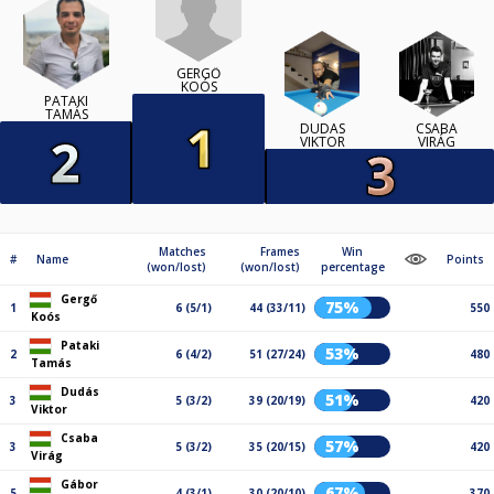
GERGŐ
KOÓS
PATAKI
TAMÁS
DUDÁS
CSABA
VIKTOR
VIRÁG
Matches
Frames
Win
#
Name
Points
(won/lost)
(won/lost)
percentage
Gergő
75%
1
6 (5/1)
44 (33/11)
550
Koós
Pataki
53%
2
6 (4/2)
51 (27/24)
480
Tamás
Dudás
51%
3
5 (3/2)
39 (20/19)
420
Viktor
Csaba
57%
3
5 (3/2)
35 (20/15)
420
Virág
Gábor
67%
5
4 (3/1)
30 (20/10)
370