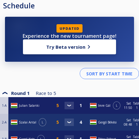
Schedule
UPDATED
Experience the new tournament page!
Try Beta version
Round 1
Race to
5
Sat
Tab
1-A
Julian Salanki
Imre Gál
L
11:50
1
Sat
Tab
2-A
Szalai Antal
L
Gergő Békési
08:48
1
Sat
Tab