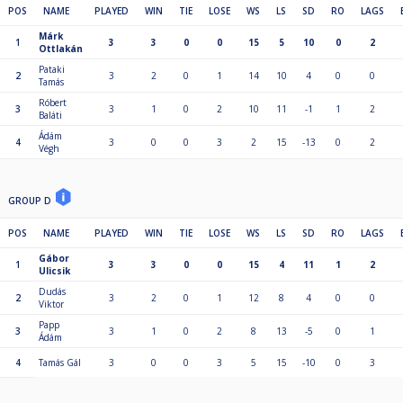
POS
NAME
PLAYED
WIN
TIE
LOSE
WS
LS
SD
RO
LAGS
Márk
1
3
3
0
0
15
5
10
0
2
Ottlakán
Pataki
2
3
2
0
1
14
10
4
0
0
Tamás
Róbert
3
3
1
0
2
10
11
-1
1
2
Baláti
Ádám
4
3
0
0
3
2
15
-13
0
2
Végh
GROUP D
POS
NAME
PLAYED
WIN
TIE
LOSE
WS
LS
SD
RO
LAGS
Gábor
1
3
3
0
0
15
4
11
1
2
Ulicsik
Dudás
2
3
2
0
1
12
8
4
0
0
Viktor
Papp
3
3
1
0
2
8
13
-5
0
1
Ádám
4
Tamás Gál
3
0
0
3
5
15
-10
0
3