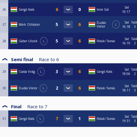
Sat
26
Gergő Koós
Imre Gál
16:17
Sat
Tab
Dudás
27
Márk Ottlakán
L
Viktor
16:18
3
Sat
Tab
28
Gábor Ulicsik
L
Pataki Tamás
16:19
2
Semi final
Race to
6
Sat
Tab
29
Csaba Virág
L
Gergő Koós
18:06
2
Sat
Tab
30
Dudás Viktor
L
Pataki Tamás
18:11
3
Final
Race to
7
Sat
Tab
31
Gergő Koós
L
Pataki Tamás
19:31
3