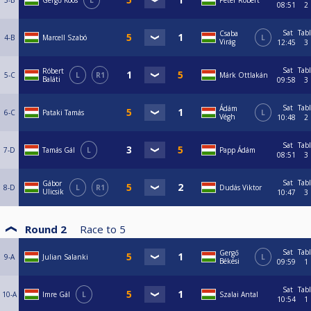
3-B
Gergő Koós
L
Péter Róbert
08:51
2
Sat
Tab
Csaba
4-B
Marcell Szabó
L
Virág
12:45
3
Sat
Tab
Róbert
5-C
L
R1
Márk Ottlakán
Baláti
09:58
3
Sat
Tab
Ádám
6-C
Pataki Tamás
L
Végh
10:48
2
Sat
Tab
7-D
Tamás Gál
L
Papp Ádám
08:51
3
Sat
Tab
Gábor
8-D
L
R1
Dudás Viktor
Ulicsik
10:47
3
Round 2
Race to
5
Sat
Tab
Gergő
9-A
Julian Salanki
L
Békési
09:59
1
Sat
Tab
10-A
Imre Gál
L
Szalai Antal
10:54
1