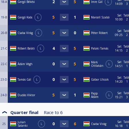
18-A
Gergő Békési
Imre Gál
L
14:09
3
Sat
Tab
19-B
Gergő Koós
L
Marcell Szabó
10:00
2
Sat
Tab
20-B
Csaba Virág
L
Péter Róbert
09:25
2
Sat
Tab
21-C
Róbert Baláti
L
Pataki Tamás
14:15
2
Sat
Tab
Márk
22-C
Ádám Végh
L
Ottlakán
14:51
1
Sat
Tab
23-D
Tamás Gál
L
Gábor Ulicsik
14:20
1
Sat
Tab
Papp
24-D
Dudás Viktor
L
Ádám
15:21
3
Quarter final
Race to
6
Sat
Tab
Julian
25
L
Csaba Virág
Salanki
16:18
1