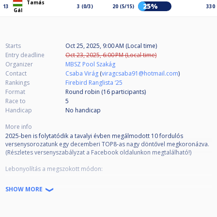
Tamás
25%
13
3 (0/3)
20 (5/15)
330
Gál
Starts
Oct 25, 2025, 9:00 AM (Local time)
Entry deadline
Oct 23, 2025, 6:00 PM (Local time)
Organizer
MBSZ Pool Szakág
Contact
Csaba Virág
(
viragcsaba91@hotmail.com
)
Rankings
Firebird Ranglista ‘25
Format
Round robin (16
participants
)
Race to
5
Handicap
No handicap
More info
2025-ben is folytatódik a tavalyi évben megálmodott 10 fordulós
versenysorozatunk egy decemberi TOP8-as nagy döntővel megkoronázva.
(Részletes versenyszabályzat a Facebook oldalunkon megtalálható!)
Lebonyolítás a megszokott módon:
- 10 db forduló, mindig szombaton, mindig 9 órai kezdéssel, pontgyűjtős
SHOW MORE
rendszerben
- Maximális létszám 16 fő
- A nevezés csak előzetes egyeztetés és a nevezési díj elutalását követően