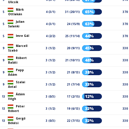
Ulicsik
Márk
65%
5
4 (3/1)
31 (20/11)
370
Ottlakán
Julian
63%
5
4 (3/1)
24 (15/9)
370
Salanki
44%
Imre Gál
5
4 (2/2)
25 (11/14)
370
Marcell
45%
9
3 (1/2)
20 (9/11)
330
Szabó
Róbert
48%
9
3 (1/2)
21 (10/11)
330
Baláti
Papp
38%
9
3 (1/2)
21 (8/13)
330
Ádám
Szalai
33%
9
3 (1/2)
21 (7/14)
330
Antal
Ádám
12%
13
3 (0/3)
17 (2/15)
330
Végh
Péter
32%
13
3 (1/2)
19 (6/13)
330
Róbert
Gergő
32%
13
3 (0/3)
22 (7/15)
330
Békési