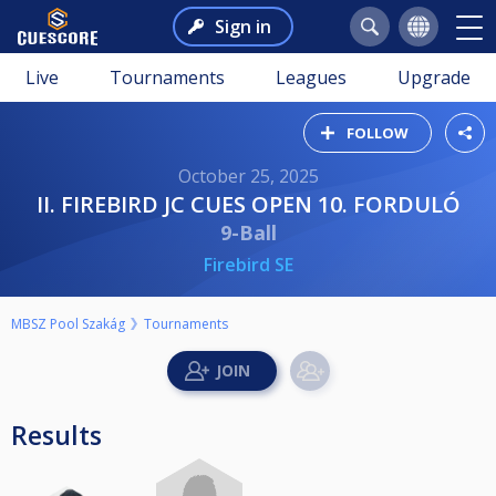
Sign in
Live
Tournaments
Leagues
Upgrade
FOLLOW
October 25, 2025
II. FIREBIRD JC CUES OPEN 10. FORDULÓ
9-Ball
Firebird SE
MBSZ Pool Szakág
Tournaments
Results