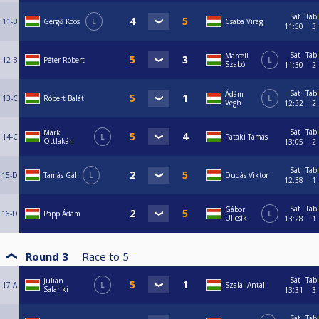
Sat
Tab
11-B
Gergő Koós
L
Csaba Virág
11:50
3
Sat
Tab
Marcell
12-B
Péter Róbert
L
Szabó
11:30
2
Sat
Tab
Ádám
13-C
Róbert Baláti
L
Végh
12:32
2
Sat
Tab
Márk
14-C
L
Pataki Tamás
Ottlakán
13:05
2
Sat
Tab
15-D
Tamás Gál
L
Dudás Viktor
12:38
1
Sat
Tab
Gábor
16-D
Papp Ádám
L
Ulicsik
13:28
1
Round 3
Race to
5
Sat
Tab
Julian
17-A
L
Szalai Antal
Salanki
13:31
3
Sat
Tab