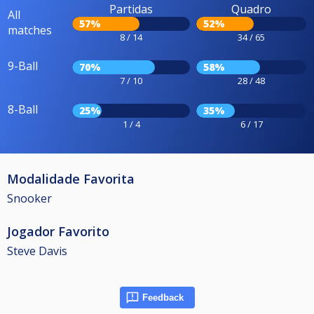
Partidas
Quadro
All
57%
52%
matches
8 / 14
34 / 65
9-Ball
70%
58%
7 / 10
28 / 48
8-Ball
25%
35%
1 / 4
6 / 17
Modalidade Favorita
Snooker
Jogador Favorito
Steve Davis
Feedback