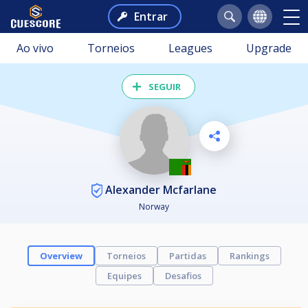
Entrar
Ao vivo
Torneios
Leagues
Upgrade
SEGUIR
Alexander Mcfarlane
Norway
Overview
Torneios
Partidas
Rankings
Equipes
Desafios