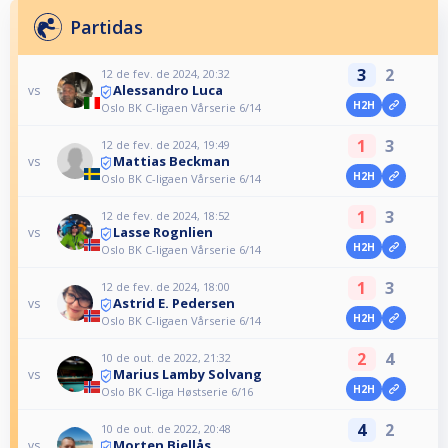
Partidas
3
2
12 de fev. de 2024, 20:32
Alessandro Luca
vs
H2H
Oslo BK C-ligaen Vårserie 6/14
1
3
12 de fev. de 2024, 19:49
Mattias Beckman
vs
H2H
Oslo BK C-ligaen Vårserie 6/14
1
3
12 de fev. de 2024, 18:52
Lasse Rognlien
vs
H2H
Oslo BK C-ligaen Vårserie 6/14
1
3
12 de fev. de 2024, 18:00
Astrid E. Pedersen
vs
H2H
Oslo BK C-ligaen Vårserie 6/14
2
4
10 de out. de 2022, 21:32
Marius Lamby Solvang
vs
H2H
Oslo BK C-liga Høstserie 6/16
4
2
10 de out. de 2022, 20:48
Morten Bjellås
vs