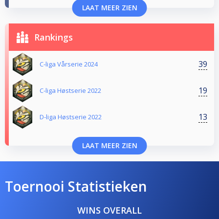
LAAT MEER ZIEN
Rankings
39
C-liga Vårserie 2024
19
C-liga Høstserie 2022
13
D-liga Høstserie 2022
LAAT MEER ZIEN
Toernooi Statistieken
WINS OVERALL