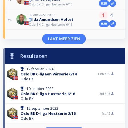
H2H
Oslo BK C-liga Høstserie 6/16
1
4
10 okt 2022, 20:06
Ida Amundsen Holtet
vs
H2H
Oslo BK C-liga Høstserie 6/16
LAAT MEER ZIEN
Resultaten
12 februari 2024
Oslo BK C-ligaen Vårserie 6/14
13th /
19
Oslo BK
10 oktober 2022
Oslo BK C-liga Høstserie 6/16
3rd /
15
Oslo BK
12 september 2022
Oslo BK D-liga Høstserie 2/16
1st /
5
Oslo BK