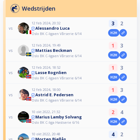
Wedstrijden
3
2
12 feb 2024, 20:32
Alessandro Luca
vs
H2H
Oslo BK C-ligaen Vårserie 6/14
1
3
12 feb 2024, 19:49
Mattias Beckman
vs
H2H
Oslo BK C-ligaen Vårserie 6/14
1
3
12 feb 2024, 18:52
Lasse Rognlien
vs
H2H
Oslo BK C-ligaen Vårserie 6/14
1
3
12 feb 2024, 18:00
Astrid E. Pedersen
vs
H2H
Oslo BK C-ligaen Vårserie 6/14
2
4
10 okt 2022, 21:32
Marius Lamby Solvang
vs
H2H
Oslo BK C-liga Høstserie 6/16
4
2
10 okt 2022, 20:48
Morten Bjellås
vs