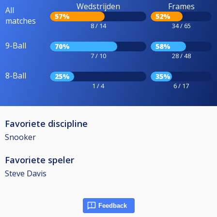
Wedstrijden
Frames
All
57%
52%
matches
8 / 14
34 / 65
9-Ball
70%
58%
7 / 10
28 / 48
8-Ball
25%
35%
1 / 4
6 / 17
Favoriete discipline
Snooker
Favoriete speler
Steve Davis
Feedback