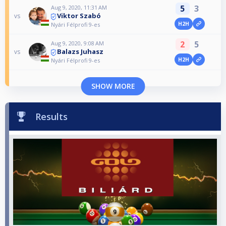
5
3
Aug 9, 2020, 11:31 AM
Viktor Szabó
vs
H2H
Nyári Félprofi 9-es
2
5
Aug 9, 2020, 9:08 AM
Balazs Juhasz
vs
H2H
Nyári Félprofi 9-es
SHOW MORE
Results