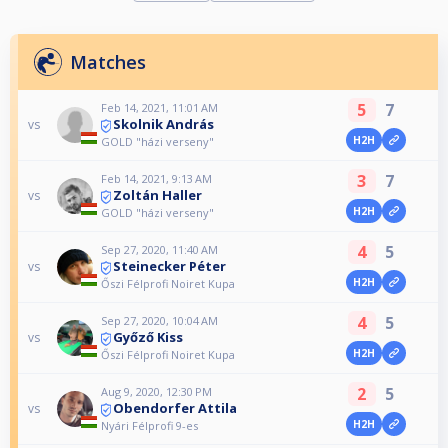
Matches
5
7
Feb 14, 2021, 11:01 AM
Skolnik András
vs
H2H
GOLD "házi verseny"
3
7
Feb 14, 2021, 9:13 AM
Zoltán Haller
vs
H2H
GOLD "házi verseny"
4
5
Sep 27, 2020, 11:40 AM
Steinecker Péter
vs
H2H
Őszi Félprofi Noiret Kupa
4
5
Sep 27, 2020, 10:04 AM
Győző Kiss
vs
H2H
Őszi Félprofi Noiret Kupa
2
5
Aug 9, 2020, 12:30 PM
Obendorfer Attila
vs
H2H
Nyári Félprofi 9-es