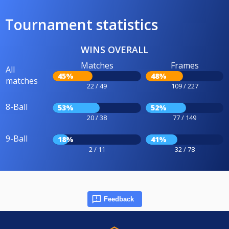
Tournament statistics
WINS OVERALL
Matches
Frames
All
45%
48%
matches
22 / 49
109 / 227
8-Ball
53%
52%
20 / 38
77 / 149
9-Ball
18%
41%
2 / 11
32 / 78
Feedback