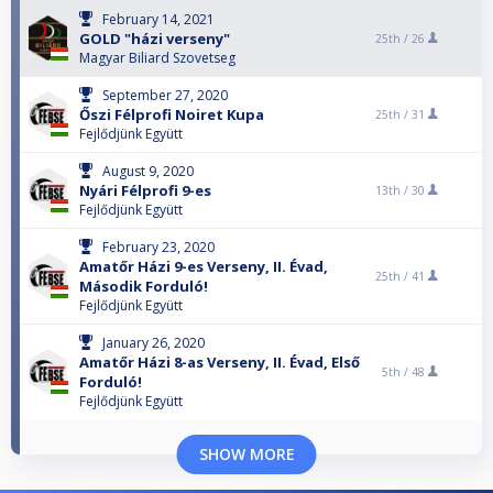
February 14, 2021
GOLD "házi verseny"
25th /
26
Magyar Biliard Szovetseg
September 27, 2020
Őszi Félprofi Noiret Kupa
25th /
31
Fejlődjünk Együtt
August 9, 2020
Nyári Félprofi 9-es
13th /
30
Fejlődjünk Együtt
February 23, 2020
Amatőr Házi 9-es Verseny, II. Évad,
25th /
41
Második Forduló!
Fejlődjünk Együtt
January 26, 2020
Amatőr Házi 8-as Verseny, II. Évad, Első
5th /
48
Forduló!
Fejlődjünk Együtt
SHOW MORE