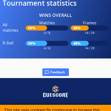
Tournament statistics
WINS OVERALL
Matches
Frames
All
50%
48%
matches
4 / 8
14 / 29
8-Ball
50%
48%
4 / 8
14 / 29
Feedback
© 2015-2026 CueScore International
This site uses cookies! By continuing to browse this