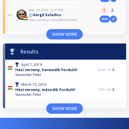
1
3
Mar 10, 2019, 12:31 PM
Gergő Szladics
vs
H2H
Házi verseny, második forduló!
SHOW MORE
Results
April 7, 2019
Házi verseny, harmadik forduló!
22nd /
35
Steinecker Péter
March 10, 2019
Házi verseny, második forduló!
17th /
40
Steinecker Péter
SHOW MORE