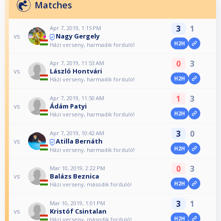
Matches
3
1
Apr 7, 2019, 1:15 PM
Nagy Gergely
vs
H2H
Házi verseny, harmadik forduló!
0
3
Apr 7, 2019, 11:53 AM
László Hontvári
vs
H2H
Házi verseny, harmadik forduló!
1
3
Apr 7, 2019, 11:50 AM
Ádám Patyi
vs
H2H
Házi verseny, harmadik forduló!
3
0
Apr 7, 2019, 10:42 AM
Atilla Bernáth
vs
H2H
Házi verseny, harmadik forduló!
0
3
Mar 10, 2019, 2:22 PM
Balázs Beznica
vs
H2H
Házi verseny, második forduló!
3
1
Mar 10, 2019, 1:01 PM
Kristóf Csintalan
vs
H2H
Házi verseny, második forduló!