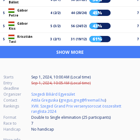
Bálint
Gábor
45%
5
4 (2/2)
44 (20/24)
7
Petre
Gábor
43%
5
5 (3/2)
56 (24/32)
7
Kiss
Krisztián
61%
5
3 (2/1)
31 (19/12)
7
Tasi
SHOW MORE
Starts
Sep 1, 2024, 10:00 AM (Local time)
Entry
Sep 1, 2024, 10:05 AM (Local time)
deadline
Organizer
Szegedi Biliárd Egyesület
Contact
Attila Greguska
(
gregus.greg@freemail.hu
)
Rankings
XVIII. Szeged Grand Prix versenysorozat összesített
ranglista 2024
Format
Double to Single elimination (25
participants
)
Race to
7
Handicap
No handicap
More info