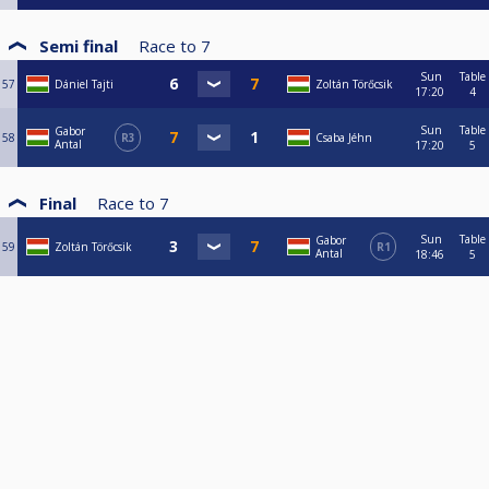
Semi final
Race to
7
Sun
Table
57
Dániel Tajti
Zoltán Törőcsik
17:20
4
Sun
Table
Gabor
58
R3
Csaba Jéhn
Antal
17:20
5
Final
Race to
7
Sun
Table
Gabor
59
Zoltán Törőcsik
R1
Antal
18:46
5