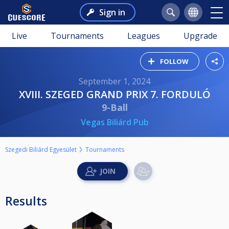
Sign in
Live
Tournaments
Leagues
Upgrade
FOLLOW
September 1, 2024
XVIII. SZEGED GRAND PRIX 7. FORDULÓ
9-Ball
Vegas Biliárd Pub
Szegedi Biliárd Egyesület
Tournaments
Results