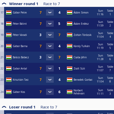
Winner round 1
Race to
7
Sun
Table
17
Gábor Petre
Ádám Simon
11:16
1
Sun
Table
18
Péter Bálint
Ádám Erdész
11:59
2
Sun
Table
19
Péter Váradi
Zoltán Törőcsik
11:04
4
Sun
Table
20
Gábor Barna
Károly Tulkán
11:19
5
Sun
Table
21
Balázs Babecz
Csaba Jéhn
11:28
6
Sun
Table
22
Gabor Antal
Zsolt Süli
11:07
7
Sun
Table
23
Krisztián Tasi
Benedek Gorbai
11:04
8
Sun
Table
Norbert
24
Gábor Kiss
Fehérvári
11:11
3
Loser round 1
Race to
7