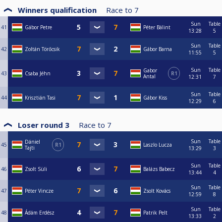
Winners qualification
Race to
7
Sun
Table
41
Gábor Petre
Péter Bálint
13:28
5
Sun
Table
42
Zoltán Törőcsik
Gábor Barna
11:55
5
Sun
Table
Gabor
43
Csaba Jéhn
R1
Antal
12:31
7
Sun
Table
44
Krisztián Tasi
Gábor Kiss
12:29
6
Loser round 3
Race to
7
Sun
Table
Dániel
45
R1
Laszlo Lucza
Tajti
13:29
3
Sun
Table
46
Zsolt Süli
Balázs Babecz
13:44
4
Sun
Table
47
Péter Vincze
Zsolt Kovács
12:59
8
Sun
Table
48
Ádám Erdész
Patrik Pelt
13:33
2