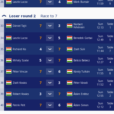
Sun
Table
26
Laszlo Lucza
Márk Burcsár
11:59
9
Loser round 2
Race to
7
Sun
Table
Norbert
33
Dániel Tajti
Fehérvári
12:13
1
Sun
Table
34
Laszlo Lucza
Benedek Gorbai
12:49
5
Sun
Table
35
Richárd Kis
Zsolt Süli
11:44
7
Sun
Table
36
Mihály Szalai
Balázs Babecz
12:27
4
Sun
Table
37
Péter Vincze
Károly Tulkán
11:55
8
Sun
Table
38
Zsolt Kovács
Péter Váradi
11:52
4
Sun
Table
39
Róbert Kovács
Ádám Erdész
12:55
2
Sun
Table
40
Patrik Pelt
Ádám Simon
12:12
3