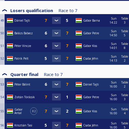
Losers qualification
Race to
7
Sun
Table
49
Dániel Tajti
Gábor Barna
14:22
3
Sun
Table
50
Balázs Babecz
Gábor Petre
14:50
5
Sun
Table
51
Péter Vincze
Gábor Kiss
14:01
8
Sun
Table
52
Patrik Pelt
Csaba Jéhn
14:13
2
Quarter final
Race to
7
Sun
Table
53
Péter Bálint
Dániel Tajti
16:00
2
Sun
Table
54
Zoltán Törőcsik
Gábor Petre
16:00
3
Sun
Table
Gabor
55
R2
Gábor Kiss
Antal
16:00
4
Sun
Table
56
Krisztián Tasi
Csaba Jéhn
16:00
5