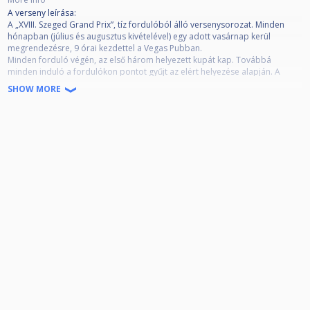
A verseny leírása:
A „XVIII. Szeged Grand Prix”, tíz fordulóból álló versenysorozat. Minden
hónapban (július és augusztus kivételével) egy adott vasárnap kerül
megrendezésre, 9 órai kezdettel a Vegas Pubban.
Minden forduló végén, az első három helyezett kupát kap. Továbbá
minden induló a fordulókon pontot gyűjt az elért helyezése alapján. A
tizedik forduló végén kialakult összesített ranglista alapján, az első 3
SHOW MORE
helyezettet díjazzuk, illetve a ranglista legjobb 16 helyezettje meghívást kap
a „XVIII. Szeged Grand Prix Döntő” versenyre. A döntőbe jutás feltétele még,
a legalább 6 fordulón történő részvétel. A döntőn résztvevő játékosok
pénzdíjban illetve külön díjban részesülnek, a Szegedi Biliárd
Sportegyesület, és a Krónikás Park Fogadó felajánlásában.
A fordulók díjazásai:
Minden fordulón az első három helyezett kupát kap.
A 10 forduló összesített ranglistájának díjazása:
1. hely: Értékes kupa + tárgynyeremény
2. hely: Értékes kupa + tárgynyeremény
3. hely: Értékes kupa + tárgynyeremény
A Grand Prix döntő díjazása:
1. hely: 45.000.- + vándorserleg + kupa
2. hely: 30.000.- + kupa
3 - 4. hely: 20.000.- + kupa
5 – 8. hely: 15.000.- + érem