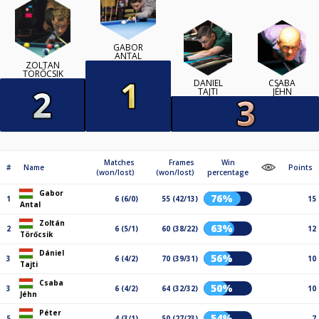
GABOR
ANTAL
ZOLTÁN
TÖRŐCSIK
DÁNIEL
CSABA
TAJTI
JÉHN
Matches
Frames
Win
#
Name
Points
(won/lost)
(won/lost)
percentage
Gabor
76%
1
6 (6/0)
55 (42/13)
15
Antal
Zoltán
63%
2
6 (5/1)
60 (38/22)
12
Törőcsik
Dániel
56%
3
6 (4/2)
70 (39/31)
10
Tajti
Csaba
50%
3
6 (4/2)
64 (32/32)
10
Jéhn
Péter
54%
5
4 (3/1)
50 (27/23)
7