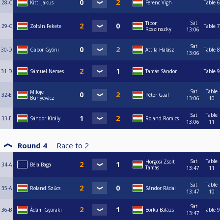
28-C
Kitti Jakus
Ferenc Vigh
Table 6
Sat
Tibor
29-C
Zoltán Fekete
Table 7
Roszinszky
13:06
Sat
30-D
Gábor Gyóni
Attila Halász
Table 8
13:06
31-D
Sámuel Nemes
Tamás Sándor
Table 9
Sat
Table
Miloje
32-E
Péter Gaál
Bunyevácz
13:06
10
Sat
Table
33-E
Sándor Király
Roland Romics
13:06
11
Round 4
Race to
2
Sat
Table
Horgosi Zsolt
34-A
Béla Baga
Tamás
13:47
11
Sat
Table
35-A
Roland Szűcs
Sándor Rádai
13:47
10
Sat
36-B
Ádám Gyaraki
Borka Balázs
Table 9
13:47