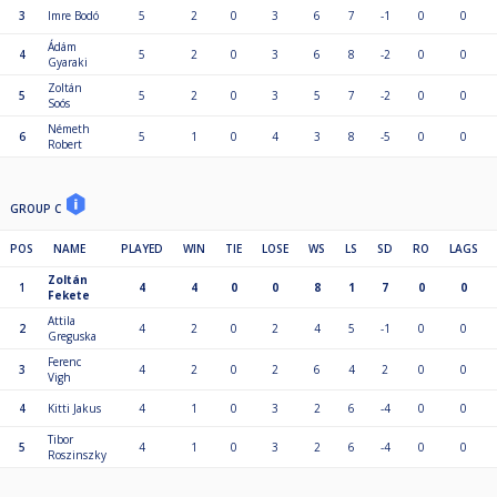
3
Imre Bodó
5
2
0
3
6
7
-1
0
0
Ádám
4
5
2
0
3
6
8
-2
0
0
Gyaraki
Zoltán
5
5
2
0
3
5
7
-2
0
0
Soós
Németh
6
5
1
0
4
3
8
-5
0
0
Robert
GROUP C
POS
NAME
PLAYED
WIN
TIE
LOSE
WS
LS
SD
RO
LAGS
Zoltán
1
4
4
0
0
8
1
7
0
0
Fekete
Attila
2
4
2
0
2
4
5
-1
0
0
Greguska
Ferenc
3
4
2
0
2
6
4
2
0
0
Vigh
4
Kitti Jakus
4
1
0
3
2
6
-4
0
0
Tibor
5
4
1
0
3
2
6
-4
0
0
Roszinszky