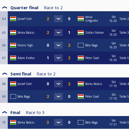
Quarter final
Race to
2
Sat
Attila
64
József Szél
Table 2
Greguska
16:20
Sat
65
Borka Balázs
Zoltán Fekete
Table 3
16:20
Sat
66
Ferenc Vigh
Béla Baga
Table 4
16:20
Sat
67
Ádám Erdész
Péter Gaál
Table 5
16:20
Semi final
Race to
2
Sat
68
József Szél
Borka Balázs
Table 4
17:10
Sat
69
Béla Baga
Péter Gaál
Table 5
17:10
Final
Race to
3
Sat
70
Borka Balázs
Béla Baga
Table 5
17:31