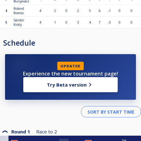
Bunyevácz
Roland
4
4
2
0
2
5
6
-1
0
0
Romics
Sándor
5
4
1
0
3
4
7
-3
0
0
Király
Schedule
UPDATED
Experience the new tournament page!
Try Beta version
Round 1
Race to
2
Sat