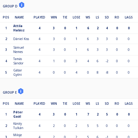
GROUP D
POS
NAME
PLAYED
WIN
TIE
LOSE
WS
LS
SD
RO
LAGS
Attila
1
4
3
0
1
6
2
4
0
0
Halász
2
Dániel Kiss
4
3
0
1
6
3
3
0
0
Sámuel
3
4
3
0
1
6
3
3
0
0
Nemes
Tamás
4
4
1
0
3
4
6
-2
0
0
Sándor
Gábor
5
4
0
0
4
0
8
-8
0
0
Gyóni
GROUP E
POS
NAME
PLAYED
WIN
TIE
LOSE
WS
LS
SD
RO
LAGS
Péter
1
4
3
0
1
7
2
5
0
0
Gaál
Károly
2
4
2
0
2
5
5
0
0
0
Tulkán
Miloje
3
4
2
0
2
5
6
-1
0
0