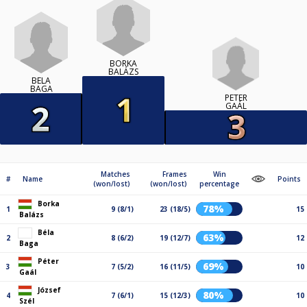
BORKA
BALÁZS
BÉLA
BAGA
PÉTER
GAÁL
Matches
Frames
Win
#
Name
Points
(won/lost)
(won/lost)
percentage
Borka
78%
1
9 (8/1)
23 (18/5)
15
Balázs
Béla
63%
2
8 (6/2)
19 (12/7)
12
Baga
Péter
69%
3
7 (5/2)
16 (11/5)
10
Gaál
József
80%
4
7 (6/1)
15 (12/3)
10
Szél