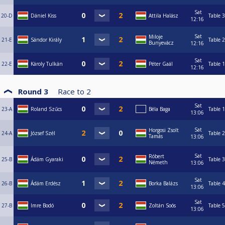
Sat
20-D
Dániel Kiss
Attila Halász
Table 3
12:16
Sat
Miloje
21-E
Sándor Király
Table 2
Bunyevácz
12:16
Sat
22-E
Károly Tulkán
Péter Gaál
Table 1
12:16
Round 3
Race to
2
Sat
23-A
Roland Szűcs
Béla Baga
Table 1
13:06
Sat
Horgosi Zsolt
24-A
József Szél
Table 2
Tamás
13:06
Sat
Róbert
25-B
Ádám Gyaraki
Table 3
Németh
13:06
Sat
26-B
Ádám Erdész
Borka Balázs
Table 4
13:06
Sat
27-B
Imre Bodó
Zoltán Soós
Table 5
13:06