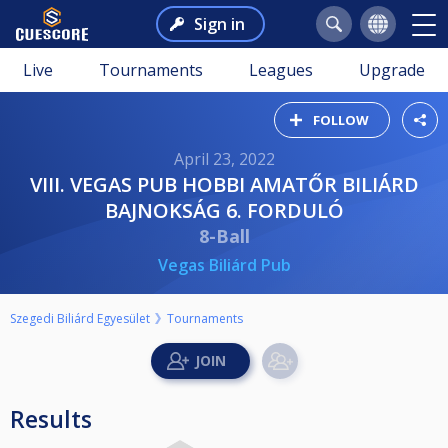
Sign in
Live
Tournaments
Leagues
Upgrade
FOLLOW
April 23, 2022
VIII. VEGAS PUB HOBBI AMATŐR BILIÁRD
BAJNOKSÁG 6. FORDULÓ
8-Ball
Vegas Biliárd Pub
Szegedi Biliárd Egyesület
Tournaments
Results