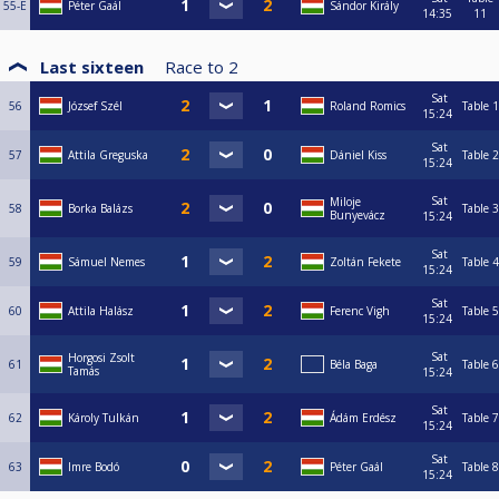
55-E
Péter Gaál
Sándor Király
14:35
11
Last sixteen
Race to
2
Sat
56
József Szél
Roland Romics
Table 1
15:24
Sat
57
Attila Greguska
Dániel Kiss
Table 2
15:24
Sat
Miloje
58
Borka Balázs
Table 3
Bunyevácz
15:24
Sat
59
Sámuel Nemes
Zoltán Fekete
Table 4
15:24
Sat
60
Attila Halász
Ferenc Vigh
Table 5
15:24
Sat
Horgosi Zsolt
61
Béla Baga
Table 6
Tamás
15:24
Sat
62
Károly Tulkán
Ádám Erdész
Table 7
15:24
Sat
63
Imre Bodó
Péter Gaál
Table 8
15:24