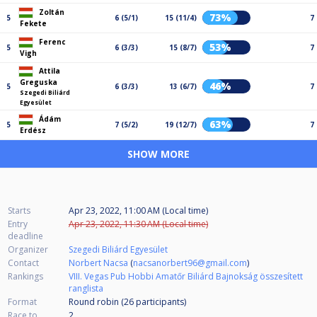
Zoltán
73%
5
6 (5/1)
15 (11/4)
7
Fekete
Ferenc
53%
5
6 (3/3)
15 (8/7)
7
Vigh
Attila
Greguska
46%
5
6 (3/3)
13 (6/7)
7
Szegedi Biliárd
Egyesület
Ádám
63%
5
7 (5/2)
19 (12/7)
7
Erdész
SHOW MORE
Starts
Apr 23, 2022, 11:00 AM (Local time)
Entry
Apr 23, 2022, 11:30 AM (Local time)
deadline
Organizer
Szegedi Biliárd Egyesület
Contact
Norbert Nacsa
(
nacsanorbert96@gmail.com
)
Rankings
VIII. Vegas Pub Hobbi Amatőr Biliárd Bajnokság összesített
ranglista
Format
Round robin (26
participants
)
Race to
2