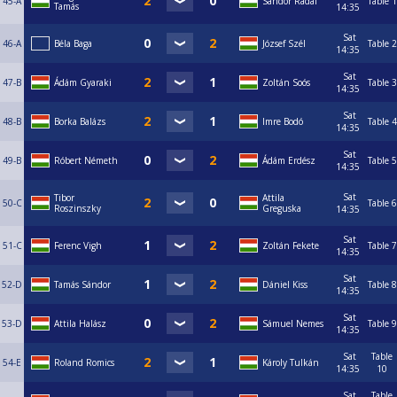
45-A
Sándor Rádai
Table 1
Tamás
14:35
Sat
46-A
Béla Baga
József Szél
Table 2
14:35
Sat
47-B
Ádám Gyaraki
Zoltán Soós
Table 3
14:35
Sat
48-B
Borka Balázs
Imre Bodó
Table 4
14:35
Sat
49-B
Róbert Németh
Ádám Erdész
Table 5
14:35
Sat
Tibor
Attila
50-C
Table 6
Roszinszky
Greguska
14:35
Sat
51-C
Ferenc Vigh
Zoltán Fekete
Table 7
14:35
Sat
52-D
Tamás Sándor
Dániel Kiss
Table 8
14:35
Sat
53-D
Attila Halász
Sámuel Nemes
Table 9
14:35
Sat
Table
54-E
Roland Romics
Károly Tulkán
14:35
10
Sat
Table