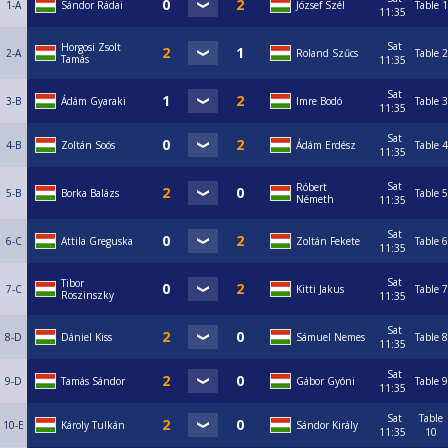
1-A
Sándor Rádai
József Szél
Table 1
11:35
Sat
Horgosi Zsolt
2-A
Roland Szűcs
Table 2
Tamás
11:35
Sat
3-B
Ádám Gyaraki
Imre Bodó
Table 3
11:35
Sat
4-B
Zoltán Soós
Ádám Erdész
Table 4
11:35
Sat
Róbert
5-B
Borka Balázs
Table 5
Németh
11:35
Sat
6-C
Attila Greguska
Zoltán Fekete
Table 6
11:35
Sat
Tibor
7-C
Kitti Jakus
Table 7
Roszinszky
11:35
Sat
8-D
Dániel Kiss
Sámuel Nemes
Table 8
11:35
Sat
9-D
Tamás Sándor
Gábor Gyóni
Table 9
11:35
Sat
Table
10-E
Károly Tulkán
Sándor Király
11:35
10