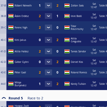
Sat
37-B
Róbert Németh
Zoltán Soós
Table 8
13:47
Sat
38-B
Ádám Erdész
Imre Bodó
Table 7
13:47
Sat
Tibor
39-C
Ferenc Vigh
Table 6
Roszinszky
13:47
Sat
Attila
40-C
Kitti Jakus
Table 5
Greguska
13:47
Sat
41-D
Attila Halász
Tamás Sándor
Table 4
13:47
Sat
42-D
Gábor Gyóni
Dániel Kiss
Table 3
13:47
Sat
43-E
Péter Gaál
Roland Romics
Table 2
13:47
Sat
Miloje
44-E
Károly Tulkán
Table 1
Bunyevácz
13:47
Round 5
Race to
2
Sat
Horgosi Zsolt