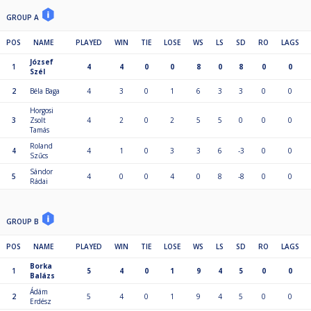
GROUP A
POS
NAME
PLAYED
WIN
TIE
LOSE
WS
LS
SD
RO
LAGS
József
1
4
4
0
0
8
0
8
0
0
Szél
2
Béla Baga
4
3
0
1
6
3
3
0
0
Horgosi
3
Zsolt
4
2
0
2
5
5
0
0
0
Tamás
Roland
4
4
1
0
3
3
6
-3
0
0
Szűcs
Sándor
5
4
0
0
4
0
8
-8
0
0
Rádai
GROUP B
POS
NAME
PLAYED
WIN
TIE
LOSE
WS
LS
SD
RO
LAGS
Borka
1
5
4
0
1
9
4
5
0
0
Balázs
Ádám
2
5
4
0
1
9
4
5
0
0
Erdész