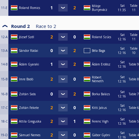
Sat
Table
Miloje
11-E
Roland Romics
Bunyevácz
11:35
11
Round 2
Race to
2
Sat
Table
12-A
József Szél
Roland Szűcs
12:16
11
Sat
Table
13-A
Sándor Rádai
Béla Baga
12:16
10
Sat
14-B
Ádám Gyaraki
Ádám Erdész
Table 9
12:16
Sat
Róbert
15-B
Imre Bodó
Table 8
Németh
12:16
Sat
16-B
Zoltán Soós
Borka Balázs
Table 7
12:16
Sat
17-C
Zoltán Fekete
Kitti Jakus
Table 6
12:16
Sat
18-C
Attila Greguska
Ferenc Vigh
Table 5
12:16
Sat
19-D
Sámuel Nemes
Gábor Gyóni
Table 4
12:16