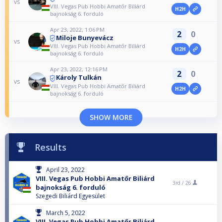
vs
VIII. Vegas Pub Hobbi Amatőr Biliárd
H2H
bajnokság 6. forduló
Apr 23, 2022, 1:06 PM
2
0
Miloje Bunyevácz
vs
VIII. Vegas Pub Hobbi Amatőr Biliárd
H2H
bajnokság 6. forduló
Apr 23, 2022, 12:16 PM
2
0
Károly Tulkán
vs
VIII. Vegas Pub Hobbi Amatőr Biliárd
H2H
bajnokság 6. forduló
SHOW MORE
Results
April 23, 2022
VIII. Vegas Pub Hobbi Amatőr Biliárd
3rd /
26
bajnokság 6. forduló
Szegedi Biliárd Egyesület
March 5, 2022
VIII. Vegas Pub Hobbi Amatőr Biliárd