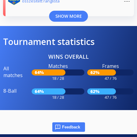
összesített ranglista
SHOW MORE
Tournament statistics
WINS OVERALL
Matches
Frames
All
64%
62%
matches
18 / 28
47 / 76
8-Ball
64%
62%
18 / 28
47 / 76
Feedback